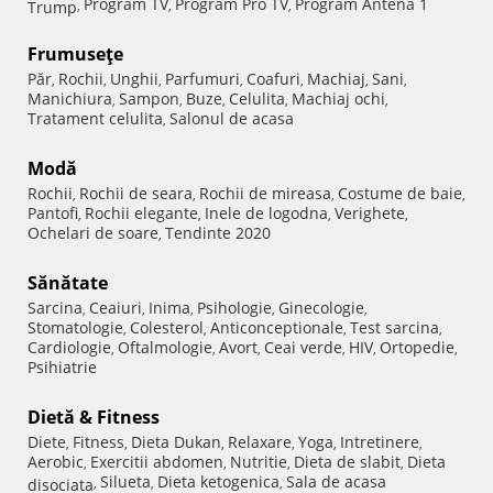
Program TV
Program Pro TV
Program Antena 1
Trump
,
,
,
Frumuseţe
Păr
Rochii
Unghii
Parfumuri
Coafuri
Machiaj
Sani
,
,
,
,
,
,
,
Manichiura
Sampon
Buze
Celulita
Machiaj ochi
,
,
,
,
,
Tratament celulita
Salonul de acasa
,
Modă
Rochii
Rochii de seara
Rochii de mireasa
Costume de baie
,
,
,
,
Pantofi
Rochii elegante
Inele de logodna
Verighete
,
,
,
,
Ochelari de soare
Tendinte 2020
,
Sănătate
Sarcina
Ceaiuri
Inima
Psihologie
Ginecologie
,
,
,
,
,
Stomatologie
Colesterol
Anticonceptionale
Test sarcina
,
,
,
,
Cardiologie
Oftalmologie
Avort
Ceai verde
HIV
Ortopedie
,
,
,
,
,
,
Psihiatrie
Dietă & Fitness
Diete
Fitness
Dieta Dukan
Relaxare
Yoga
Intretinere
,
,
,
,
,
,
Aerobic
Exercitii abdomen
Nutritie
Dieta de slabit
Dieta
,
,
,
,
Silueta
Dieta ketogenica
Sala de acasa
disociata
,
,
,