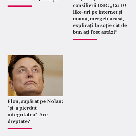
consilierii USR: „Cu 10
like-uri pe internet și
mamă, mergeți acasă,
explicați la soție cât de
bun ați fost astăzi”
Elon, supărat pe Nolan:
"şi-a pierdut
integritatea". Are
dreptate?