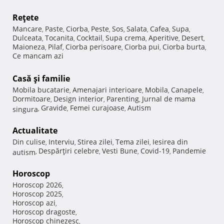
Reţete
Mancare
Paste
Ciorba
Peste
Sos
Salata
Cafea
Supa
,
,
,
,
,
,
,
,
Dulceata
Tocanita
Cocktail
Supa crema
Aperitive
Desert
,
,
,
,
,
,
Maioneza
Pilaf
Ciorba perisoare
Ciorba pui
Ciorba burta
,
,
,
,
,
Ce mancam azi
Casă şi familie
Mobila bucatarie
Amenajari interioare
Mobila
Canapele
,
,
,
,
Dormitoare
Design interior
Parenting
Jurnal de mama
,
,
,
Gravide
Femei curajoase
Autism
singura
,
,
,
Actualitate
Din culise
Interviu
Stirea zilei
Tema zilei
Iesirea din
,
,
,
,
Despărţiri celebre
Vesti Bune
Covid-19
Pandemie
autism
,
,
,
,
Horoscop
Horoscop 2026
,
Horoscop 2025
,
Horoscop azi
,
Horoscop dragoste
,
Horoscop chinezesc
,