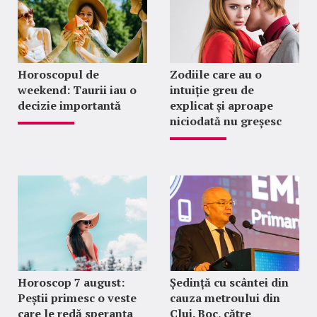
Horoscopul de
Zodiile care au o
weekend: Taurii iau o
intuiție greu de
decizie importantă
explicat și aproape
niciodată nu greșesc
Horoscop 7 august:
Ședință cu scântei din
Peștii primesc o veste
cauza metroului din
care le redă speranța
Cluj. Boc, către