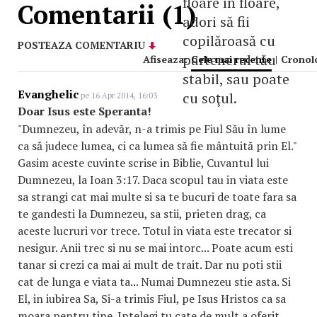
floare în floare,
Comentarii (1)
adori să fii
copilăroasă cu
POSTEAZA COMENTARIU
partenerul tău
Afiseaza:
Cele mai recente
|
Cronol
stabil, sau poate
Evanghelic
cu soţul.
pe 16 Apr 2014, 16:03
Doar Isus este Speranta!
"Dumnezeu, în adevăr, n-a trimis pe Fiul Său în lume
ca să judece lumea, ci ca lumea să fie mântuită prin El."
Gasim aceste cuvinte scrise in Biblie, Cuvantul lui
Dumnezeu, la Ioan 3:17. Daca scopul tau in viata este
sa strangi cat mai multe si sa te bucuri de toate fara sa
te gandesti la Dumnezeu, sa stii, prieten drag, ca
aceste lucruri vor trece. Totul in viata este trecator si
nesigur. Anii trec si nu se mai intorc... Poate acum esti
tanar si crezi ca mai ai mult de trait. Dar nu poti stii
cat de lunga e viata ta... Numai Dumnezeu stie asta. Si
El, in iubirea Sa, Si-a trimis Fiul, pe Isus Hristos ca sa
moara pentru tine. Intelegi tu cate de mult a oferit