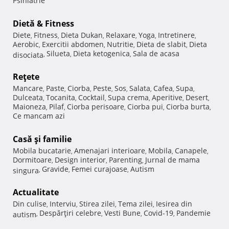
Psihiatrie
Dietă & Fitness
Diete
Fitness
Dieta Dukan
Relaxare
Yoga
Intretinere
,
,
,
,
,
,
Aerobic
Exercitii abdomen
Nutritie
Dieta de slabit
Dieta
,
,
,
,
Silueta
Dieta ketogenica
Sala de acasa
disociata
,
,
,
Reţete
Mancare
Paste
Ciorba
Peste
Sos
Salata
Cafea
Supa
,
,
,
,
,
,
,
,
Dulceata
Tocanita
Cocktail
Supa crema
Aperitive
Desert
,
,
,
,
,
,
Maioneza
Pilaf
Ciorba perisoare
Ciorba pui
Ciorba burta
,
,
,
,
,
Ce mancam azi
Casă şi familie
Mobila bucatarie
Amenajari interioare
Mobila
Canapele
,
,
,
,
Dormitoare
Design interior
Parenting
Jurnal de mama
,
,
,
Gravide
Femei curajoase
Autism
singura
,
,
,
Actualitate
Din culise
Interviu
Stirea zilei
Tema zilei
Iesirea din
,
,
,
,
Despărţiri celebre
Vesti Bune
Covid-19
Pandemie
autism
,
,
,
,