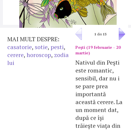
1
din
13
MAI MULT DESPRE:
casatorie
,
sotie
,
pesti
,
Peşti (19 februarie - 20
martie)
cerere
,
horoscop
,
zodia
Nativul din Peşti
lui
este romantic,
sensibil, dar nu i
se pare prea
importantă
această cerere. La
un moment dat,
după ce îşi
trăieşte viaţa din