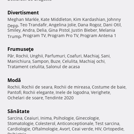
Divertisment
Meghan Markle
Kate Middleton
Kim Kardashian
Johnny
,
,
,
Teo Trandafir
Angelina Jolie
Dana Rogoz
Dani Otil
Depp
,
,
,
,
,
Smiley
Andra
Delia
Gina Pistol
Justin Bieber
Melania
,
,
,
,
,
Program TV
Program Pro TV
Program Antena 1
Trump
,
,
,
Frumuseţe
Păr
Rochii
Unghii
Parfumuri
Coafuri
Machiaj
Sani
,
,
,
,
,
,
,
Manichiura
Sampon
Buze
Celulita
Machiaj ochi
,
,
,
,
,
Tratament celulita
Salonul de acasa
,
Modă
Rochii
Rochii de seara
Rochii de mireasa
Costume de baie
,
,
,
,
Pantofi
Rochii elegante
Inele de logodna
Verighete
,
,
,
,
Ochelari de soare
Tendinte 2020
,
Sănătate
Sarcina
Ceaiuri
Inima
Psihologie
Ginecologie
,
,
,
,
,
Stomatologie
Colesterol
Anticonceptionale
Test sarcina
,
,
,
,
Cardiologie
Oftalmologie
Avort
Ceai verde
HIV
Ortopedie
,
,
,
,
,
,