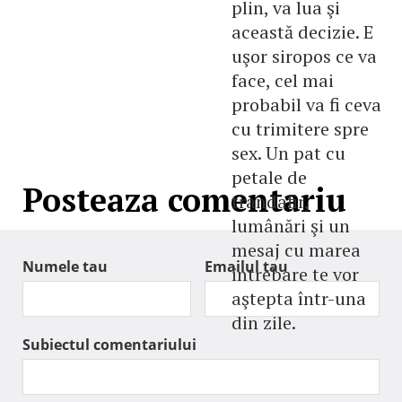
plin, va lua şi
această decizie. E
uşor siropos ce va
face, cel mai
probabil va fi ceva
cu trimitere spre
sex. Un pat cu
petale de
Posteaza comentariu
trandafir,
lumânări şi un
mesaj cu marea
Numele tau
Emailul tau
întrebare te vor
aştepta într-una
din zile.
Subiectul comentariului