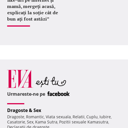
like-uri pe internet și
mamă, mergeți acasă,
explicați la soție cât de
bun ați fost astăzi”
Urmareste-ne pe
Dragoste & Sex
Dragoste
Romantic
Viata sexuala
Relatii
Cuplu
Iubire
,
,
,
,
,
,
Casatorie
Sex
Kama Sutra
Pozitii sexuale Kamasutra
,
,
,
,
Declaratii de dragoste