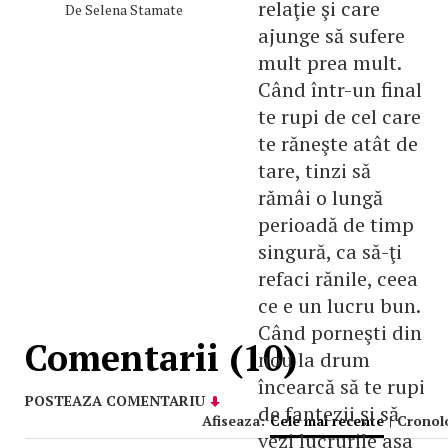
relaţie şi care
De
Selena Stamate
ajunge să sufere
mult prea mult.
Când într-un final
te rupi de cel care
te răneşte atât de
tare, tinzi să
rămâi o lungă
perioadă de timp
singură, ca să-ţi
refaci rănile, ceea
ce e un lucru bun.
Când porneşti din
Comentarii (10)
nou la drum
încearcă să te rupi
POSTEAZA COMENTARIU
de fantezii şi să
Afiseaza:
Cele mai recente
|
Cronol
vezi lucrurile aşa