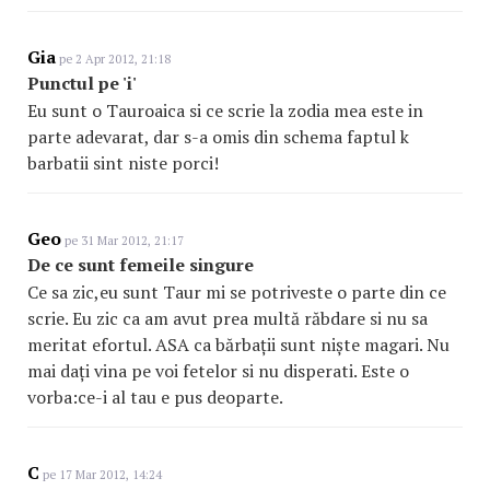
Gia
pe 2 Apr 2012, 21:18
Punctul pe 'i'
Eu sunt o Tauroaica si ce scrie la zodia mea este in
parte adevarat, dar s-a omis din schema faptul k
barbatii sint niste porci!
Geo
pe 31 Mar 2012, 21:17
De ce sunt femeile singure
Ce sa zic,eu sunt Taur mi se potriveste o parte din ce
scrie. Eu zic ca am avut prea multă răbdare si nu sa
meritat efortul. ASA ca bărbații sunt niște magari. Nu
mai dați vina pe voi fetelor si nu disperati. Este o
vorba:ce-i al tau e pus deoparte.
C
pe 17 Mar 2012, 14:24