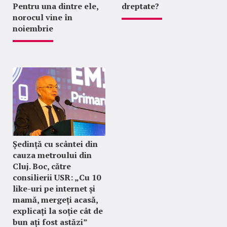
Pentru una dintre ele,
dreptate?
norocul vine în
noiembrie
Ședință cu scântei din
cauza metroului din
Cluj. Boc, către
consilierii USR: „Cu 10
like-uri pe internet și
mamă, mergeți acasă,
explicați la soție cât de
bun ați fost astăzi”