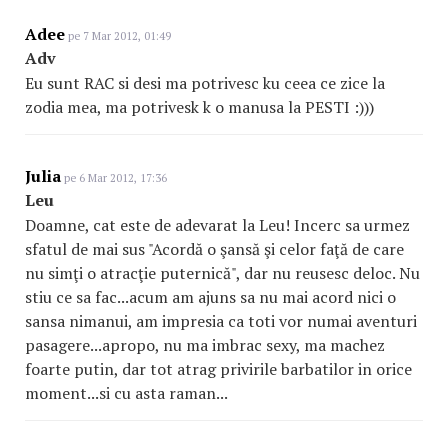
Adee
pe 7 Mar 2012, 01:49
Adv
Eu sunt RAC si desi ma potrivesc ku ceea ce zice la
zodia mea, ma potrivesk k o manusa la PESTI :)))
Julia
pe 6 Mar 2012, 17:36
Leu
Doamne, cat este de adevarat la Leu! Incerc sa urmez
sfatul de mai sus "Acordă o şansă şi celor faţă de care
nu simţi o atracţie puternică", dar nu reusesc deloc. Nu
stiu ce sa fac...acum am ajuns sa nu mai acord nici o
sansa nimanui, am impresia ca toti vor numai aventuri
pasagere...apropo, nu ma imbrac sexy, ma machez
foarte putin, dar tot atrag privirile barbatilor in orice
moment...si cu asta raman...