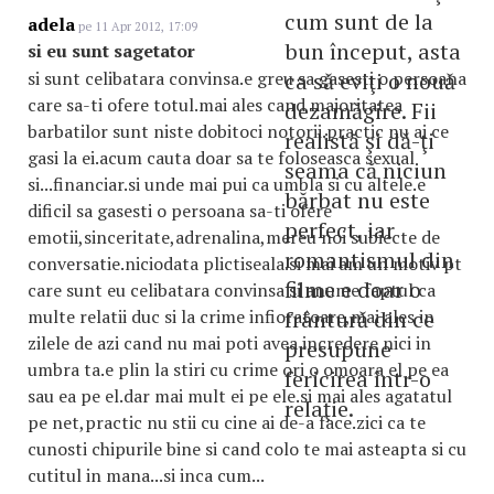
cum sunt de la
adela
pe 11 Apr 2012, 17:09
bun început, asta
si eu sunt sagetator
si sunt celibatara convinsa.e greu sa gasesti o persoana
ca să eviţi o nouă
care sa-ti ofere totul.mai ales cand majoritatea
dezamăgire. Fii
barbatilor sunt niste dobitoci notorii.practic nu ai ce
realistă şi dă-ţi
gasi la ei.acum cauta doar sa te foloseasca sexual
seama că niciun
si...financiar.si unde mai pui ca umbla si cu altele.e
bărbat nu este
dificil sa gasesti o persoana sa-ti ofere
perfect, iar
emotii,sinceritate,adrenalina,mereu noi subiecte de
romantismul din
conversatie.niciodata plictiseala.si mai am un motiv pt
filme e doar o
care sunt eu celibatara convinsa si anume faptul ca
multe relatii duc si la crime infioratoare,mai ales in
frântură din ce
zilele de azi cand nu mai poti avea incredere nici in
presupune
umbra ta.e plin la stiri cu crime ori o omoara el pe ea
fericirea într-o
sau ea pe el.dar mai mult ei pe ele.si mai ales agatatul
relaţie.
pe net,practic nu stii cu cine ai de-a face.zici ca te
cunosti chipurile bine si cand colo te mai asteapta si cu
cutitul in mana...si inca cum...