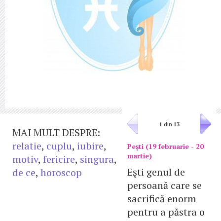
1
din
13
MAI MULT DESPRE:
relatie
,
cuplu
,
iubire
,
Peşti (19 februarie - 20
martie)
motiv
,
fericire
,
singura
,
Eşti genul de
de ce
,
horoscop
persoană care se
sacrifică enorm
pentru a păstra o