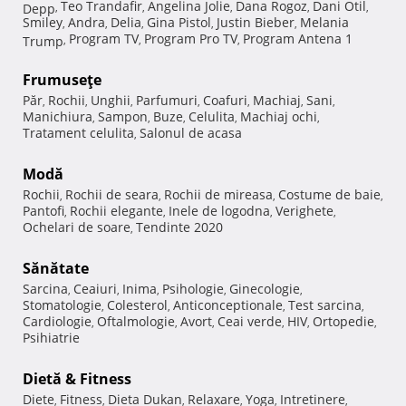
Teo Trandafir
Angelina Jolie
Dana Rogoz
Dani Otil
Depp
,
,
,
,
,
Smiley
Andra
Delia
Gina Pistol
Justin Bieber
Melania
,
,
,
,
,
Program TV
Program Pro TV
Program Antena 1
Trump
,
,
,
Frumuseţe
Păr
Rochii
Unghii
Parfumuri
Coafuri
Machiaj
Sani
,
,
,
,
,
,
,
Manichiura
Sampon
Buze
Celulita
Machiaj ochi
,
,
,
,
,
Tratament celulita
Salonul de acasa
,
Modă
Rochii
Rochii de seara
Rochii de mireasa
Costume de baie
,
,
,
,
Pantofi
Rochii elegante
Inele de logodna
Verighete
,
,
,
,
Ochelari de soare
Tendinte 2020
,
Sănătate
Sarcina
Ceaiuri
Inima
Psihologie
Ginecologie
,
,
,
,
,
Stomatologie
Colesterol
Anticonceptionale
Test sarcina
,
,
,
,
Cardiologie
Oftalmologie
Avort
Ceai verde
HIV
Ortopedie
,
,
,
,
,
,
Psihiatrie
Dietă & Fitness
Diete
Fitness
Dieta Dukan
Relaxare
Yoga
Intretinere
,
,
,
,
,
,