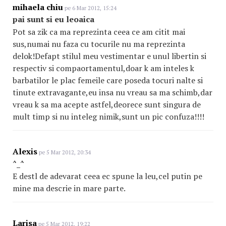
mihaela chiu
pe 6 Mar 2012, 15:24
pai sunt si eu leoaica
Pot sa zik ca ma reprezinta ceea ce am citit mai
sus,numai nu faza cu tocurile nu ma reprezinta
delok!Defapt stilul meu vestimentar e unul libertin si
respectiv si compaortamentul,doar k am inteles k
barbatilor le plac femeile care poseda tocuri nalte si
tinute extravagante,eu insa nu vreau sa ma schimb,dar
vreau k sa ma acepte astfel,deorece sunt singura de
mult timp si nu inteleg nimik,sunt un pic confuza!!!!
Alexis
pe 5 Mar 2012, 20:34
^_^
E destl de adevarat ceea ec spune la leu,cel putin pe
mine ma descrie in mare parte.
Larisa
pe 5 Mar 2012, 19:22