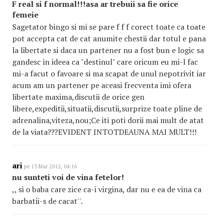
F real si f normal!!!asa ar trebuii sa fie orice
femeie
Sagetator bingo si mi se pare f f f corect toate ca toate
pot accepta cat de cat anumite chestii dar totul e pana
la libertate si daca un partener nu a fost bun e logic sa
gandesc in ideea ca "destinul" care oricum eu mi-l fac
mi-a facut o favoare si ma scapat de unul nepotrivit iar
acum am un partener pe aceasi frecventa imi ofera
libertate maxima,discutii de orice gen
libere,expeditii,situatii,discutii,surprize toate pline de
adrenalina,viteza,nou;Ce iti poti dorii mai mult de atat
de la viata???EVIDENT INTOTDEAUNA MAI MULT!!!
ari
pe 13 Mar 2012, 04:16
nu sunteti voi de vina fetelor!
,, si o baba care zice ca-i virgina, dar nu e ea de vina ca
barbatii-s de cacat''.