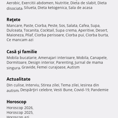
Aerobic
Exercitii abdomen
Nutritie
Dieta de slabit
Dieta
,
,
,
,
Silueta
Dieta ketogenica
Sala de acasa
disociata
,
,
,
Reţete
Mancare
Paste
Ciorba
Peste
Sos
Salata
Cafea
Supa
,
,
,
,
,
,
,
,
Dulceata
Tocanita
Cocktail
Supa crema
Aperitive
Desert
,
,
,
,
,
,
Maioneza
Pilaf
Ciorba perisoare
Ciorba pui
Ciorba burta
,
,
,
,
,
Ce mancam azi
Casă şi familie
Mobila bucatarie
Amenajari interioare
Mobila
Canapele
,
,
,
,
Dormitoare
Design interior
Parenting
Jurnal de mama
,
,
,
Gravide
Femei curajoase
Autism
singura
,
,
,
Actualitate
Din culise
Interviu
Stirea zilei
Tema zilei
Iesirea din
,
,
,
,
Despărţiri celebre
Vesti Bune
Covid-19
Pandemie
autism
,
,
,
,
Horoscop
Horoscop 2026
,
Horoscop 2025
,
Horoscop azi
,