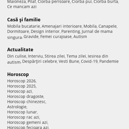
Maioneza
Pilaf
Ciorba perisoare
Ciorba pui
Ciorba burta
,
,
,
,
,
Ce mancam azi
Casă şi familie
Mobila bucatarie
Amenajari interioare
Mobila
Canapele
,
,
,
,
Dormitoare
Design interior
Parenting
Jurnal de mama
,
,
,
Gravide
Femei curajoase
Autism
singura
,
,
,
Actualitate
Din culise
Interviu
Stirea zilei
Tema zilei
Iesirea din
,
,
,
,
Despărţiri celebre
Vesti Bune
Covid-19
Pandemie
autism
,
,
,
,
Horoscop
Horoscop 2026
,
Horoscop 2025
,
Horoscop azi
,
Horoscop dragoste
,
Horoscop chinezesc
,
Astrologie
,
Horoscop lunar
,
Horoscop rac azi
,
Horoscop gemeni azi
,
Horoscop fecioara azi
,