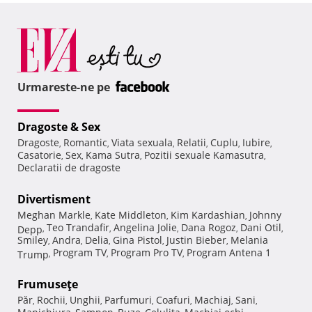
Urmareste-ne pe
Dragoste & Sex
Dragoste
Romantic
Viata sexuala
Relatii
Cuplu
Iubire
,
,
,
,
,
,
Casatorie
Sex
Kama Sutra
Pozitii sexuale Kamasutra
,
,
,
,
Declaratii de dragoste
Divertisment
Meghan Markle
Kate Middleton
Kim Kardashian
Johnny
,
,
,
Teo Trandafir
Angelina Jolie
Dana Rogoz
Dani Otil
Depp
,
,
,
,
,
Smiley
Andra
Delia
Gina Pistol
Justin Bieber
Melania
,
,
,
,
,
Program TV
Program Pro TV
Program Antena 1
Trump
,
,
,
Frumuseţe
Păr
Rochii
Unghii
Parfumuri
Coafuri
Machiaj
Sani
,
,
,
,
,
,
,