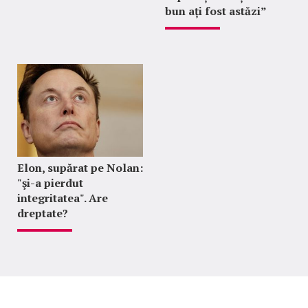
bun ați fost astăzi”
Elon, supărat pe Nolan:
"şi-a pierdut
integritatea". Are
dreptate?