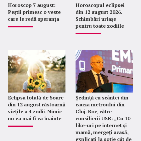
Horoscop 7 august:
Horoscopul eclipsei
Peștii primesc o veste
din 12 august 2026.
care le redă speranța
Schimbări uriașe
pentru toate zodiile
Eclipsa totală de Soare
Ședință cu scântei din
din 12 august răstoarnă
cauza metroului din
viețile a 4 zodii. Nimic
Cluj. Boc, către
nu va mai fi ca înainte
consilierii USR: „Cu 10
like-uri pe internet și
mamă, mergeți acasă,
explicați la soție cât de