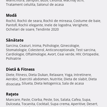
Manichiura
Sampon
Buze
Celulita
Machiaj ochi
,
,
,
,
,
Tratament celulita
Salonul de acasa
,
Modă
Rochii
Rochii de seara
Rochii de mireasa
Costume de baie
,
,
,
,
Pantofi
Rochii elegante
Inele de logodna
Verighete
,
,
,
,
Ochelari de soare
Tendinte 2020
,
Sănătate
Sarcina
Ceaiuri
Inima
Psihologie
Ginecologie
,
,
,
,
,
Stomatologie
Colesterol
Anticonceptionale
Test sarcina
,
,
,
,
Cardiologie
Oftalmologie
Avort
Ceai verde
HIV
Ortopedie
,
,
,
,
,
,
Psihiatrie
Dietă & Fitness
Diete
Fitness
Dieta Dukan
Relaxare
Yoga
Intretinere
,
,
,
,
,
,
Aerobic
Exercitii abdomen
Nutritie
Dieta de slabit
Dieta
,
,
,
,
Silueta
Dieta ketogenica
Sala de acasa
disociata
,
,
,
Reţete
Mancare
Paste
Ciorba
Peste
Sos
Salata
Cafea
Supa
,
,
,
,
,
,
,
,
Dulceata
Tocanita
Cocktail
Supa crema
Aperitive
Desert
,
,
,
,
,
,