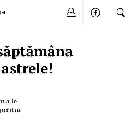
Nu ai cont?
Inregistreaza-
UM
 săptămâna
astrele!
u a le
 pentru