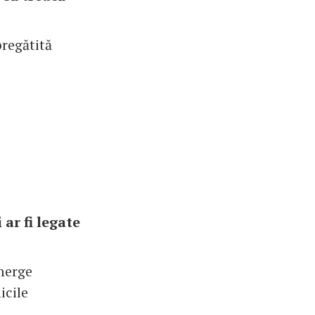
pregătită
ar fi legate
 merge
icile