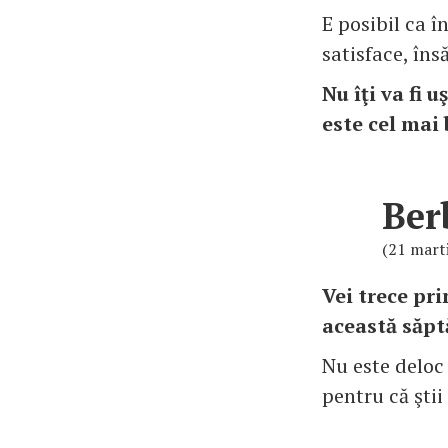
E posibil ca î
satisface, îns
Nu îţi va fi 
este cel mai 
Ber
(21 marti
Vei trece pr
această săp
Nu este deloc 
pentru că ştii 