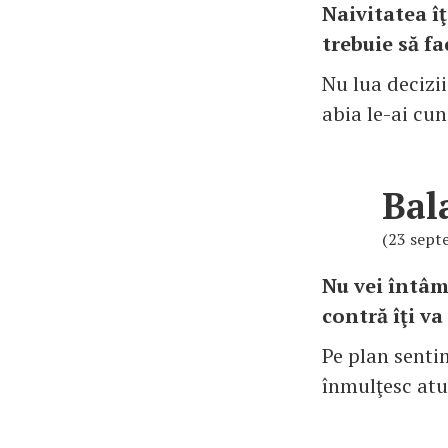
Naivitatea î
trebuie să fa
Nu lua decizii
abia le-ai cu
Bal
(23 sept
Nu vei întâm
contră îţi va
Pe plan sentim
înmulţesc atu