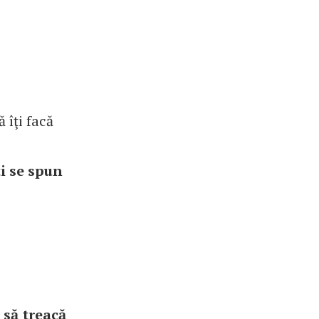
 îţi facă
ţi se spun
 să treacă