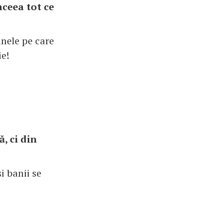
aceea tot ce
anele pe care
ie!
, ci din
i banii se