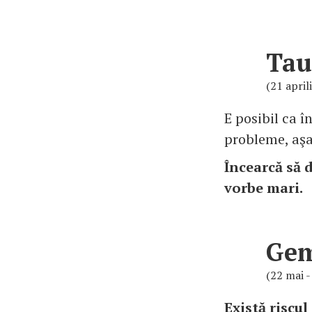
Tau
(21 april
E posibil ca î
probleme, aşa 
Încearcă să 
vorbe mari.
Ge
(22 mai -
Există riscu