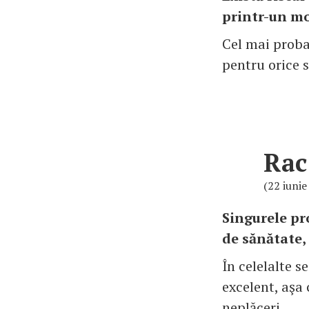
printr-un m
Cel mai probab
pentru orice 
Rac
(22 iunie 
Singurele pro
de sănătate,
În celelalte s
excelent, aşa 
neplăceri.