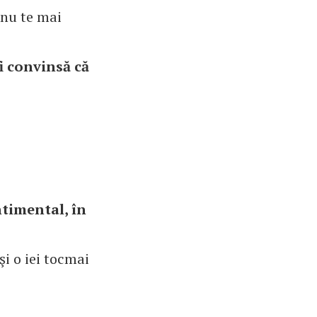
 nu te mai
fi convinsă că
ntimental, în
şi o iei tocmai