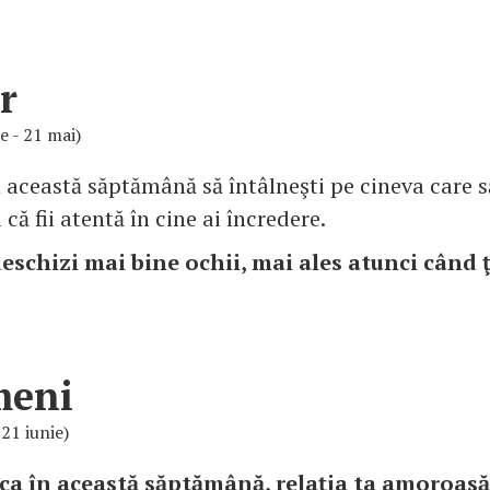
r
ie - 21 mai)
n această săptămână să întâlneşti pe cineva care să
că fii atentă în cine ai încredere.
deschizi mai bine ochii, mai ales atunci când 
meni
 21 iunie)
l ca în această săptămână, relaţia ta amoroasă