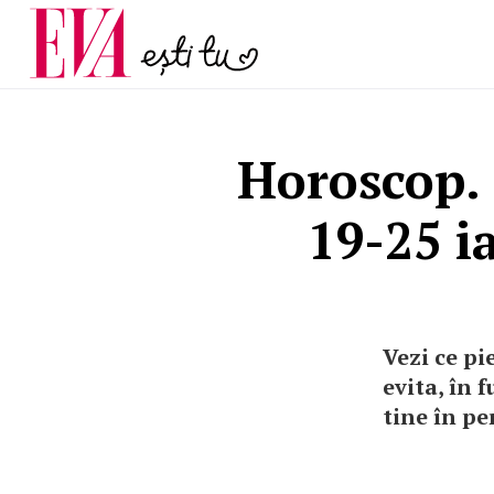
menopauză și când ar t
Carieră
la medic
Actualitate
Horoscop.
19-25 i
Vezi ce pi
evita, în 
tine în p