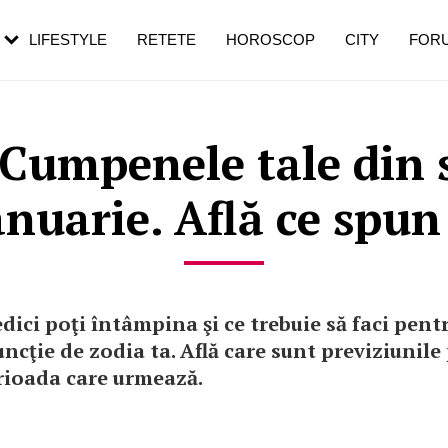
rebui să mergi
și 60 de ani. De ce te trezești mai des
pe măsură ce înaintezi în vârstă
LIFESTYLE
RETETE
HOROSCOP
CITY
FOR
 Cumpenele tale din
anuarie. Află ce spun 
edici poţi întâmpina şi ce trebuie să faci pentr
funcţie de zodia ta. Află care sunt previziunile
erioada care urmează.