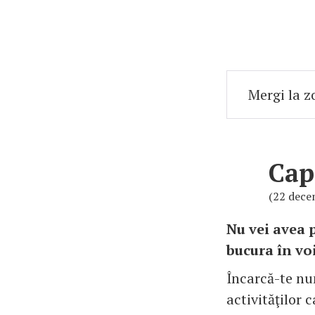
Cap
(22 decem
Nu vei avea 
bucura în voi
Încarcă-te num
activităţilor c