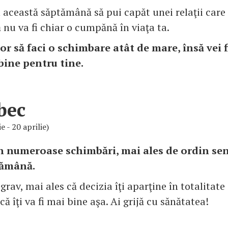
n această săptămână să pui capăt unei relaţii care
ă nu va fi chiar o cumpănă în viaţa ta.
uşor să faci o schimbare atât de mare, însă vei 
bine pentru tine.
bec
e - 20 aprilie)
in numeroase schimbări, mai ales de ordin se
tămână.
grav, mai ales că decizia îţi aparţine în totalitate 
că îţi va fi mai bine aşa. Ai grijă cu sănătatea!