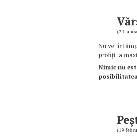
Văr
(20 ianua
Nu vei întâmp
profiţi la ma
Nimic nu est
posibilitate
Peş
(19 febru