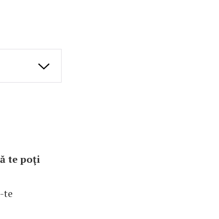
ă te poţi
-te