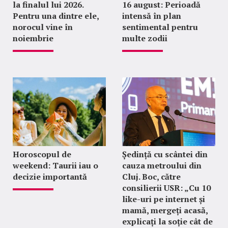
la finalul lui 2026.
16 august: Perioadă
Pentru una dintre ele,
intensă în plan
norocul vine în
sentimental pentru
noiembrie
multe zodii
Horoscopul de
Ședință cu scântei din
weekend: Taurii iau o
cauza metroului din
decizie importantă
Cluj. Boc, către
consilierii USR: „Cu 10
like-uri pe internet și
mamă, mergeți acasă,
explicați la soție cât de