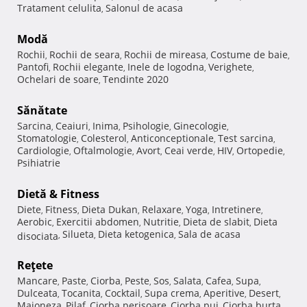
Tratament celulita
Salonul de acasa
,
Modă
Rochii
Rochii de seara
Rochii de mireasa
Costume de baie
,
,
,
,
Pantofi
Rochii elegante
Inele de logodna
Verighete
,
,
,
,
Ochelari de soare
Tendinte 2020
,
Sănătate
Sarcina
Ceaiuri
Inima
Psihologie
Ginecologie
,
,
,
,
,
Stomatologie
Colesterol
Anticonceptionale
Test sarcina
,
,
,
,
Cardiologie
Oftalmologie
Avort
Ceai verde
HIV
Ortopedie
,
,
,
,
,
,
Psihiatrie
Dietă & Fitness
Diete
Fitness
Dieta Dukan
Relaxare
Yoga
Intretinere
,
,
,
,
,
,
Aerobic
Exercitii abdomen
Nutritie
Dieta de slabit
Dieta
,
,
,
,
Silueta
Dieta ketogenica
Sala de acasa
disociata
,
,
,
Reţete
Mancare
Paste
Ciorba
Peste
Sos
Salata
Cafea
Supa
,
,
,
,
,
,
,
,
Dulceata
Tocanita
Cocktail
Supa crema
Aperitive
Desert
,
,
,
,
,
,
Maioneza
Pilaf
Ciorba perisoare
Ciorba pui
Ciorba burta
,
,
,
,
,