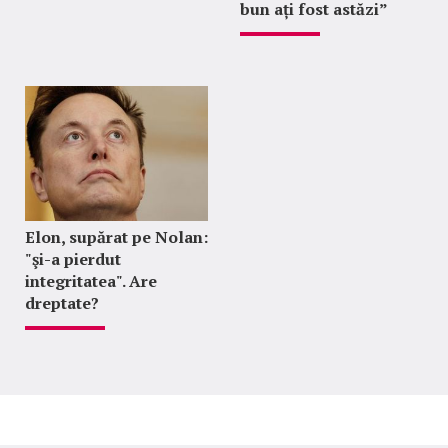
bun ați fost astăzi”
Elon, supărat pe Nolan:
"şi-a pierdut
integritatea". Are
dreptate?