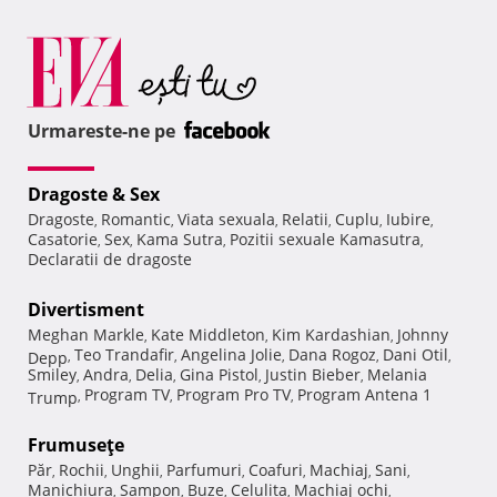
Urmareste-ne pe
Dragoste & Sex
Dragoste
Romantic
Viata sexuala
Relatii
Cuplu
Iubire
,
,
,
,
,
,
Casatorie
Sex
Kama Sutra
Pozitii sexuale Kamasutra
,
,
,
,
Declaratii de dragoste
Divertisment
Meghan Markle
Kate Middleton
Kim Kardashian
Johnny
,
,
,
Teo Trandafir
Angelina Jolie
Dana Rogoz
Dani Otil
Depp
,
,
,
,
,
Smiley
Andra
Delia
Gina Pistol
Justin Bieber
Melania
,
,
,
,
,
Program TV
Program Pro TV
Program Antena 1
Trump
,
,
,
Frumuseţe
Păr
Rochii
Unghii
Parfumuri
Coafuri
Machiaj
Sani
,
,
,
,
,
,
,
Manichiura
Sampon
Buze
Celulita
Machiaj ochi
,
,
,
,
,