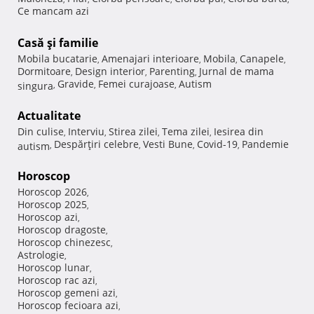
Ce mancam azi
Casă şi familie
Mobila bucatarie
Amenajari interioare
Mobila
Canapele
,
,
,
,
Dormitoare
Design interior
Parenting
Jurnal de mama
,
,
,
Gravide
Femei curajoase
Autism
singura
,
,
,
Actualitate
Din culise
Interviu
Stirea zilei
Tema zilei
Iesirea din
,
,
,
,
Despărţiri celebre
Vesti Bune
Covid-19
Pandemie
autism
,
,
,
,
Horoscop
Horoscop 2026
,
Horoscop 2025
,
Horoscop azi
,
Horoscop dragoste
,
Horoscop chinezesc
,
Astrologie
,
Horoscop lunar
,
Horoscop rac azi
,
Horoscop gemeni azi
,
Horoscop fecioara azi
,