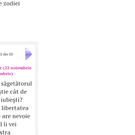
e zodiei
1
din
13
r (22 noiembrie
embrie)
 săgetătorul
ştie cât de
 iubeşti?
 libertatea
 are nevoie
l îi vei
stra