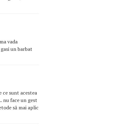
a ma vada
 gasi un barbat
ie ce sunt acestea
s.. nu face un gest
etode să mai aplic