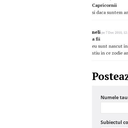
Capricornii
si daca suntem am
neli
pe 7 Dec 2010, 12
a fii
eu sunt nascut in 
stiu in ce zodie 
Postea
Numele tau
Subiectul c