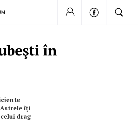
Nu ai cont?
Inregistreaza-
UM
ubeşti în
iciente
Astrele îţi
 celui drag