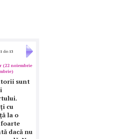
1
din
13
r (22 noiembrie
embrie)
torii sunt
i
tului.
ţi cu
ţă la o
 foarte
tă dacă nu