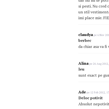
dar nu mi se potr
si pesti. Nu cred 
un stil vestiment
imi place mie. 
claudya
pe 6 Nov 201
berbec
da chiar asa va fi
Alina
pe 26 Aug 2012,
leu
sunt exact pe gus
Ade
pe 12 Feb 2012, 1
Deloc potivit
Absolut nepotivit