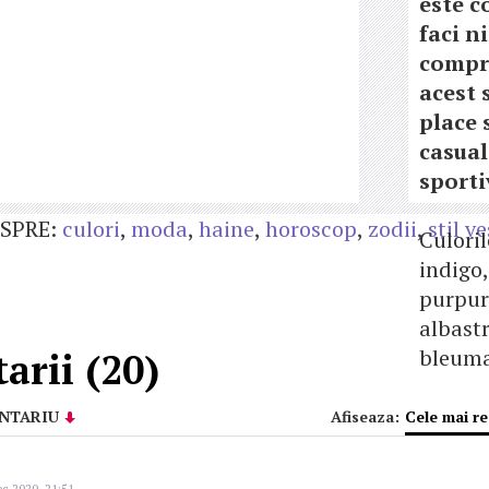
este 
faci n
compr
acest s
place 
casual 
sporti
SPRE:
culori
,
moda
,
haine
,
horoscop
,
zodii
,
stil v
Culoril
indigo,
purpuri
albastr
bleuma
arii (20)
NTARIU
Afiseaza:
Cele mai r