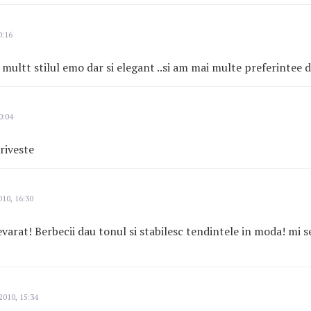
0:16
 multt stilul emo dar si elegant ..si am mai multe preferintee d
0:04
riveste
10, 16:30
evarat! Berbecii dau tonul si stabilesc tendintele in moda! mi s
2010, 15:34