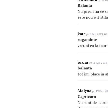
pe 12 De
Balanta
Nu prea stiu ce sa
este potrivit stil
kate
pe 1 Iun 2013, 08
rugaminte
vreu si eu la taur
ioana
pe 11 Apr 2013,
balanta
tot imi place in 
Malyna
pe 19 Dec 20
Capricorn
Nu sunt de acord 