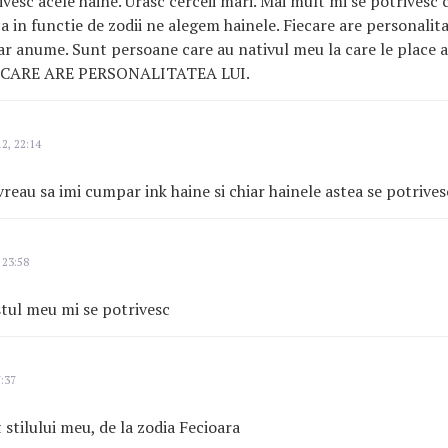
ivesc acele haine. Urasc cerceii mari. Mai mult mi se potrivesc 
ca in functie de zodii ne alegem hainele. Fiecare are personalitat
ar anume. Sunt persoane care au nativul meu la care le place a
FIECARE ARE PERSONALITATEA LUI.
2, 22:14
 vreau sa imi cumpar ink haine si chiar hainele astea se potrives
 23:58
tul meu mi se potrivesc
7:37
 stilului meu, de la zodia Fecioara