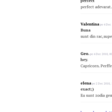
perfect
perfect adevarat.
Valentina
pe 4 Dec 
Buna
sunt din rac,supe
Geo.
pe 4 Dec 2010, 00
hey.
Capricorn. Perffec
elena
pe 2 Dec 2010, 
exact;)
Eu sunt zodia geme