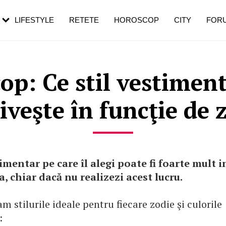
rebui să mergi
și 60 de ani. De ce te trezești mai des
pe măsură ce înaintezi în vârstă
LIFESTYLE
RETETE
HOROSCOP
CITY
FOR
p: Ce stil vestiment
iveşte în funcţie de 
timentar pe care îl alegi poate fi foarte mult i
a, chiar dacă nu realizezi acest lucru.
am stilurile ideale pentru fiecare zodie şi culorile
: