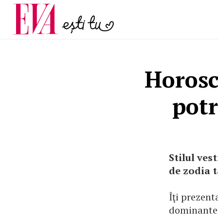
menopauză și când ar t
Carieră
la medic
Actualitate
Horosco
potr
Stilul ves
de zodia t
Îţi prezent
dominante