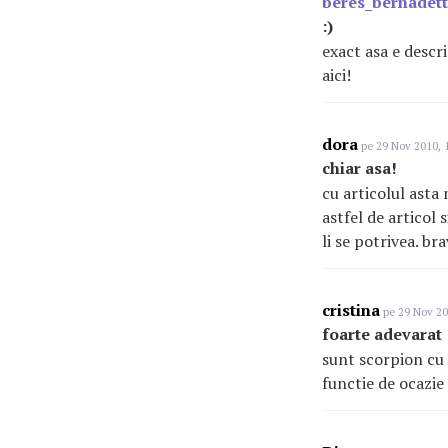
beres_bernadett
:)
exact asa e descri
aici!
dora
pe 29 Nov 2010, 
chiar asa!
cu articolul asta 
astfel de articol 
li se potrivea. br
cristina
pe 29 Nov 20
foarte adevarat
sunt scorpion cu a
functie de ocazie s