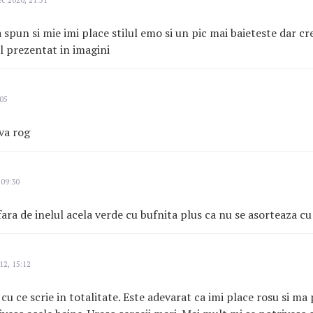
c 2020, 21:51
 spun si mie imi place stilul emo si un pic mai baieteste dar cr
ul prezentat in imagini
:05
 va rog
 09:30
afara de inelul acela verde cu bufnita plus ca nu se asorteaza 
12, 15:12
cu ce scrie in totalitate. Este adevarat ca imi place rosu si ma