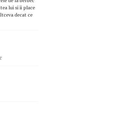
cele de la berbec
ea lui si ii place
ltceva decat ce
c