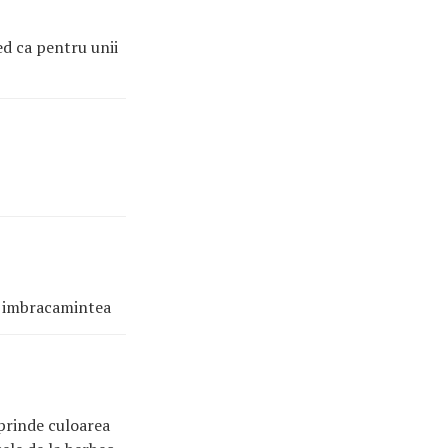
ed ca pentru unii
cu imbracamintea
 prinde culoarea