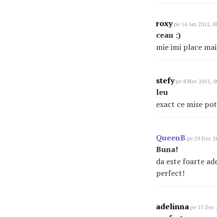
roxy
pe 14 Ian 2012, 0
ceau :)
mie imi place mai
stefy
pe 8 Nov 2011, 0
leu
exact ce mise pot
QueenB
pe 29 Dec 20
Buna!
da este foarte ad
perfect!
adelinna
pe 15 Dec 