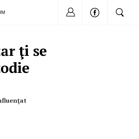
Nu ai cont?
Inregistreaza-
UM
ar ţi se
zodie
nfluenţat