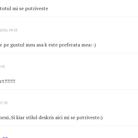
totul mi se potriveste
2010, 09:33
r pe gustul meu asa k este preferata mea:-)
:35
t!!!!!!!
17:33
ni..Si kiar stilul deskris aici mi se potriveste:)