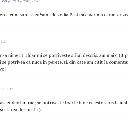
_89
pe 29 Nov 2010, 22:40
erea cum sunt si eu!sunt de zodia Pesti si chiar ma caracterizea
15:37
m-a nimerit. chiar mi se potriveste stilul descris. am mai citit p
si se potrivea ca nuca in perete. si, din cate am citit la comentar
avo!
10, 11:47
scendent in rac; se potriveste foarte bine ce este scris la ambe
i starea de spirit : )