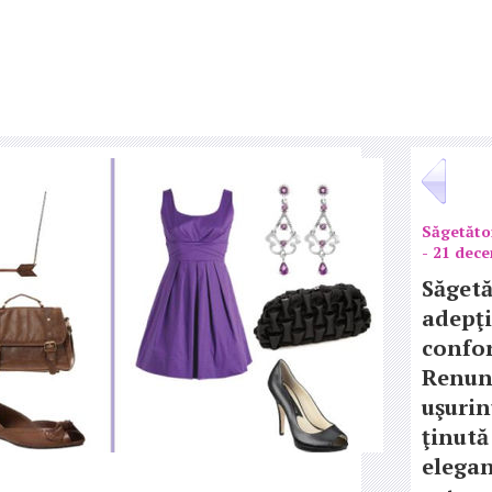
Săgetăto
- 21 dec
Săgetă
adepţi
confor
Renun
uşurin
ţinută
elegan