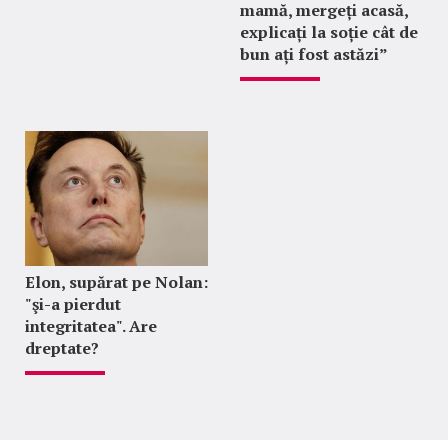
mamă, mergeți acasă,
explicați la soție cât de
bun ați fost astăzi”
Elon, supărat pe Nolan:
"şi-a pierdut
integritatea". Are
dreptate?