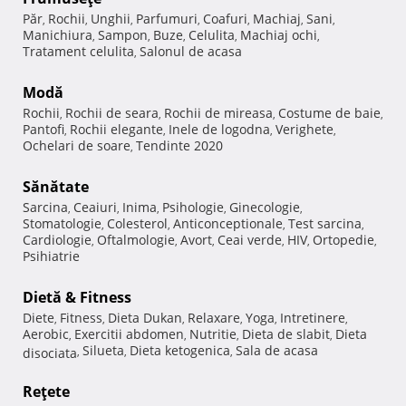
Păr
Rochii
Unghii
Parfumuri
Coafuri
Machiaj
Sani
,
,
,
,
,
,
,
Manichiura
Sampon
Buze
Celulita
Machiaj ochi
,
,
,
,
,
Tratament celulita
Salonul de acasa
,
Modă
Rochii
Rochii de seara
Rochii de mireasa
Costume de baie
,
,
,
,
Pantofi
Rochii elegante
Inele de logodna
Verighete
,
,
,
,
Ochelari de soare
Tendinte 2020
,
Sănătate
Sarcina
Ceaiuri
Inima
Psihologie
Ginecologie
,
,
,
,
,
Stomatologie
Colesterol
Anticonceptionale
Test sarcina
,
,
,
,
Cardiologie
Oftalmologie
Avort
Ceai verde
HIV
Ortopedie
,
,
,
,
,
,
Psihiatrie
Dietă & Fitness
Diete
Fitness
Dieta Dukan
Relaxare
Yoga
Intretinere
,
,
,
,
,
,
Aerobic
Exercitii abdomen
Nutritie
Dieta de slabit
Dieta
,
,
,
,
Silueta
Dieta ketogenica
Sala de acasa
disociata
,
,
,
Reţete