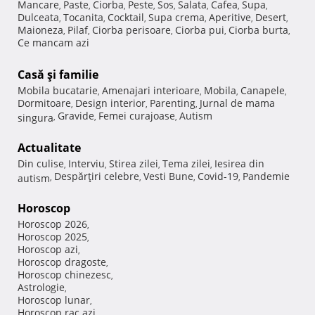
Mancare
Paste
Ciorba
Peste
Sos
Salata
Cafea
Supa
,
,
,
,
,
,
,
,
Dulceata
Tocanita
Cocktail
Supa crema
Aperitive
Desert
,
,
,
,
,
,
Maioneza
Pilaf
Ciorba perisoare
Ciorba pui
Ciorba burta
,
,
,
,
,
Ce mancam azi
Casă şi familie
Mobila bucatarie
Amenajari interioare
Mobila
Canapele
,
,
,
,
Dormitoare
Design interior
Parenting
Jurnal de mama
,
,
,
Gravide
Femei curajoase
Autism
singura
,
,
,
Actualitate
Din culise
Interviu
Stirea zilei
Tema zilei
Iesirea din
,
,
,
,
Despărţiri celebre
Vesti Bune
Covid-19
Pandemie
autism
,
,
,
,
Horoscop
Horoscop 2026
,
Horoscop 2025
,
Horoscop azi
,
Horoscop dragoste
,
Horoscop chinezesc
,
Astrologie
,
Horoscop lunar
,
Horoscop rac azi
,