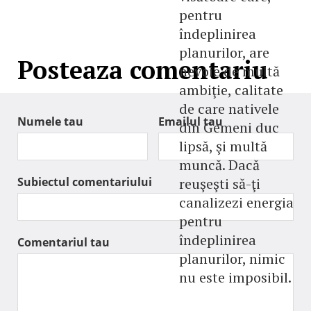
pentru
îndeplinirea
planurilor, are
Posteaza comentariu
nevoie de multă
ambiţie, calitate
de care nativele
Numele tau
Emailul tau
din Gemeni duc
lipsă, şi multă
muncă. Dacă
Subiectul comentariului
reuşeşti să-ţi
canalizezi energia
pentru
îndeplinirea
Comentariul tau
planurilor, nimic
nu este imposibil.