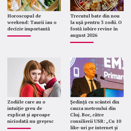
Horoscopul de
Trecutul bate din nou
weekend: Taurii iau o
la ușă pentru 3 zodii. O
decizie importantă
fostă iubire revine în
august 2026
Zodiile care au o
Ședință cu scântei din
intuiție greu de
cauza metroului din
explicat și aproape
Cluj. Boc, către
niciodată nu greșesc
consilierii USR: „Cu 10
like-uri pe internet și