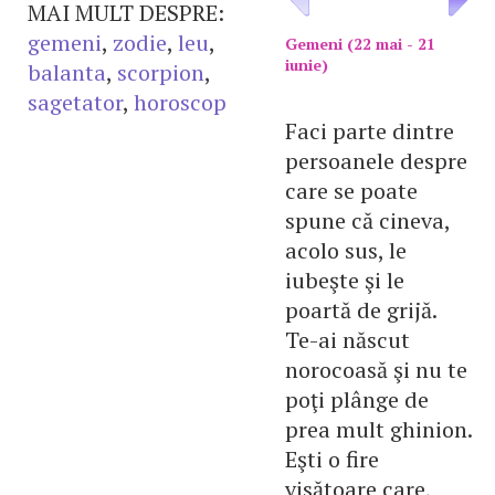
MAI MULT DESPRE:
gemeni
,
zodie
,
leu
,
Gemeni (22 mai - 21
iunie)
balanta
,
scorpion
,
sagetator
,
horoscop
Faci parte dintre
persoanele despre
care se poate
spune că cineva,
acolo sus, le
iubeşte şi le
poartă de grijă.
Te-ai născut
norocoasă şi nu te
poţi plânge de
prea mult ghinion.
Eşti o fire
visătoare care,