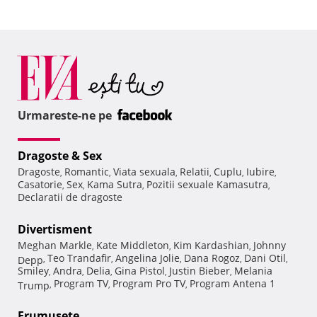
Urmareste-ne pe
Dragoste & Sex
Dragoste
Romantic
Viata sexuala
Relatii
Cuplu
Iubire
,
,
,
,
,
,
Casatorie
Sex
Kama Sutra
Pozitii sexuale Kamasutra
,
,
,
,
Declaratii de dragoste
Divertisment
Meghan Markle
Kate Middleton
Kim Kardashian
Johnny
,
,
,
Teo Trandafir
Angelina Jolie
Dana Rogoz
Dani Otil
Depp
,
,
,
,
,
Smiley
Andra
Delia
Gina Pistol
Justin Bieber
Melania
,
,
,
,
,
Program TV
Program Pro TV
Program Antena 1
Trump
,
,
,
Frumuseţe