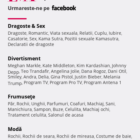
Urmareste-ne pe
Dragoste & Sex
Dragoste
Romantic
Viata sexuala
Relatii
Cuplu
Iubire
,
,
,
,
,
,
Casatorie
Sex
Kama Sutra
Pozitii sexuale Kamasutra
,
,
,
,
Declaratii de dragoste
Divertisment
Meghan Markle
Kate Middleton
Kim Kardashian
Johnny
,
,
,
Teo Trandafir
Angelina Jolie
Dana Rogoz
Dani Otil
Depp
,
,
,
,
,
Smiley
Andra
Delia
Gina Pistol
Justin Bieber
Melania
,
,
,
,
,
Program TV
Program Pro TV
Program Antena 1
Trump
,
,
,
Frumuseţe
Păr
Rochii
Unghii
Parfumuri
Coafuri
Machiaj
Sani
,
,
,
,
,
,
,
Manichiura
Sampon
Buze
Celulita
Machiaj ochi
,
,
,
,
,
Tratament celulita
Salonul de acasa
,
Modă
Rochii
Rochii de seara
Rochii de mireasa
Costume de baie
,
,
,
,