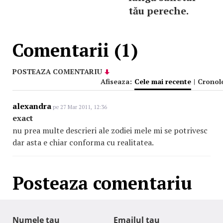
tău pereche.
Comentarii (1)
POSTEAZA COMENTARIU
Afiseaza:
Cele mai recente
|
Cronol
alexandra
pe 27 Mar 2011, 12:36
exact
nu prea multe descrieri ale zodiei mele mi se potrivesc
dar asta e chiar conforma cu realitatea.
Posteaza comentariu
Numele tau
Emailul tau