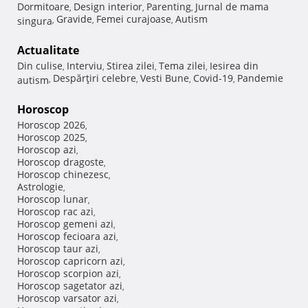
Dormitoare
Design interior
Parenting
Jurnal de mama
,
,
,
Gravide
Femei curajoase
Autism
singura
,
,
,
Actualitate
Din culise
Interviu
Stirea zilei
Tema zilei
Iesirea din
,
,
,
,
Despărţiri celebre
Vesti Bune
Covid-19
Pandemie
autism
,
,
,
,
Horoscop
Horoscop 2026
,
Horoscop 2025
,
Horoscop azi
,
Horoscop dragoste
,
Horoscop chinezesc
,
Astrologie
,
Horoscop lunar
,
Horoscop rac azi
,
Horoscop gemeni azi
,
Horoscop fecioara azi
,
Horoscop taur azi
,
Horoscop capricorn azi
,
Horoscop scorpion azi
,
Horoscop sagetator azi
,
Horoscop varsator azi
,