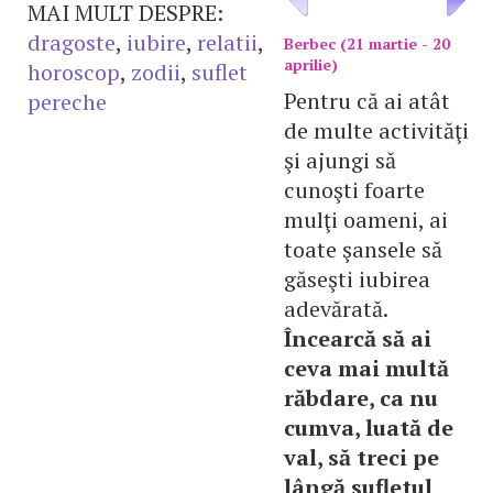
MAI MULT DESPRE:
dragoste
,
iubire
,
relatii
,
Berbec (21 martie - 20
aprilie)
horoscop
,
zodii
,
suflet
Pentru că ai atât
pereche
de multe activităţi
şi ajungi să
cunoşti foarte
mulţi oameni, ai
toate şansele să
găseşti iubirea
adevărată.
Încearcă să ai
ceva mai multă
răbdare, ca nu
cumva, luată de
val, să treci pe
lângă sufletul