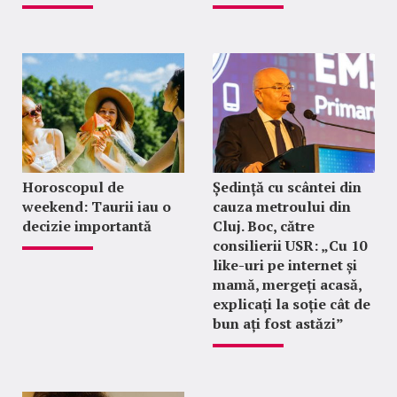
Horoscopul de
Ședință cu scântei din
weekend: Taurii iau o
cauza metroului din
decizie importantă
Cluj. Boc, către
consilierii USR: „Cu 10
like-uri pe internet și
mamă, mergeți acasă,
explicați la soție cât de
bun ați fost astăzi”