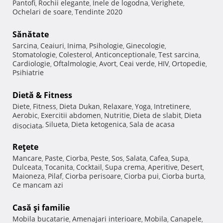
Pantofi
Rochii elegante
Inele de logodna
Verighete
,
,
,
,
Ochelari de soare
Tendinte 2020
,
Sănătate
Sarcina
Ceaiuri
Inima
Psihologie
Ginecologie
,
,
,
,
,
Stomatologie
Colesterol
Anticonceptionale
Test sarcina
,
,
,
,
Cardiologie
Oftalmologie
Avort
Ceai verde
HIV
Ortopedie
,
,
,
,
,
,
Psihiatrie
Dietă & Fitness
Diete
Fitness
Dieta Dukan
Relaxare
Yoga
Intretinere
,
,
,
,
,
,
Aerobic
Exercitii abdomen
Nutritie
Dieta de slabit
Dieta
,
,
,
,
Silueta
Dieta ketogenica
Sala de acasa
disociata
,
,
,
Reţete
Mancare
Paste
Ciorba
Peste
Sos
Salata
Cafea
Supa
,
,
,
,
,
,
,
,
Dulceata
Tocanita
Cocktail
Supa crema
Aperitive
Desert
,
,
,
,
,
,
Maioneza
Pilaf
Ciorba perisoare
Ciorba pui
Ciorba burta
,
,
,
,
,
Ce mancam azi
Casă şi familie
Mobila bucatarie
Amenajari interioare
Mobila
Canapele
,
,
,
,