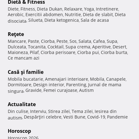
Dietă & Fitness
Diete
Fitness
Dieta Dukan
Relaxare
Yoga
Intretinere
,
,
,
,
,
,
Aerobic
Exercitii abdomen
Nutritie
Dieta de slabit
Dieta
,
,
,
,
Silueta
Dieta ketogenica
Sala de acasa
disociata
,
,
,
Reţete
Mancare
Paste
Ciorba
Peste
Sos
Salata
Cafea
Supa
,
,
,
,
,
,
,
,
Dulceata
Tocanita
Cocktail
Supa crema
Aperitive
Desert
,
,
,
,
,
,
Maioneza
Pilaf
Ciorba perisoare
Ciorba pui
Ciorba burta
,
,
,
,
,
Ce mancam azi
Casă şi familie
Mobila bucatarie
Amenajari interioare
Mobila
Canapele
,
,
,
,
Dormitoare
Design interior
Parenting
Jurnal de mama
,
,
,
Gravide
Femei curajoase
Autism
singura
,
,
,
Actualitate
Din culise
Interviu
Stirea zilei
Tema zilei
Iesirea din
,
,
,
,
Despărţiri celebre
Vesti Bune
Covid-19
Pandemie
autism
,
,
,
,
Horoscop
Horoscop 2026
,