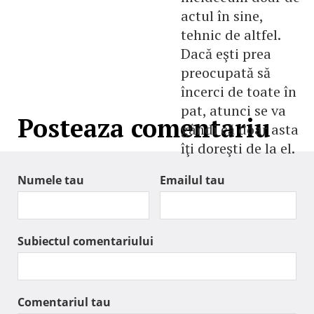
actul în sine,
tehnic de altfel.
Dacă eşti prea
preocupată să
încerci de toate în
pat, atunci se va
Posteaza comentariu
gândi că doar asta
îţi doreşti de la el.
Numele tau
Emailul tau
Subiectul comentariului
Comentariul tau