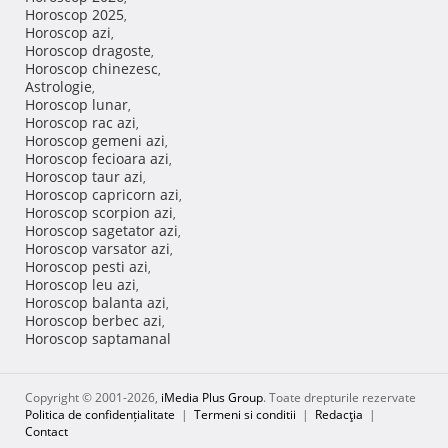
Horoscop 2025
,
Horoscop azi
,
Horoscop dragoste
,
Horoscop chinezesc
,
Astrologie
,
Horoscop lunar
,
Horoscop rac azi
,
Horoscop gemeni azi
,
Horoscop fecioara azi
,
Horoscop taur azi
,
Horoscop capricorn azi
,
Horoscop scorpion azi
,
Horoscop sagetator azi
,
Horoscop varsator azi
,
Horoscop pesti azi
,
Horoscop leu azi
,
Horoscop balanta azi
,
Horoscop berbec azi
,
Horoscop saptamanal
Copyright © 2001-2026,
iMedia Plus Group
. Toate drepturile rezervate
Politica de confidențialitate
|
Termeni si conditii
|
Redacţia
|
Contact