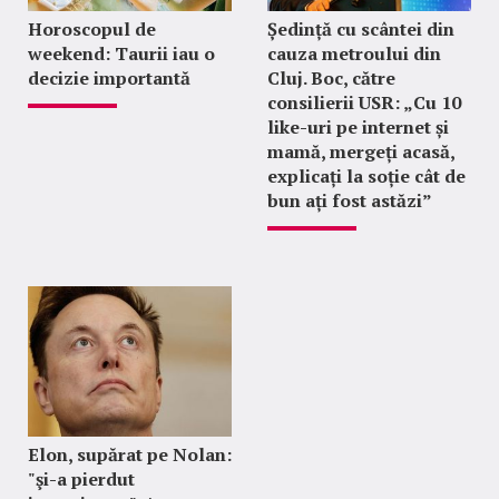
Horoscopul de
Ședință cu scântei din
weekend: Taurii iau o
cauza metroului din
decizie importantă
Cluj. Boc, către
consilierii USR: „Cu 10
like-uri pe internet și
mamă, mergeți acasă,
explicați la soție cât de
bun ați fost astăzi”
Elon, supărat pe Nolan:
"şi-a pierdut