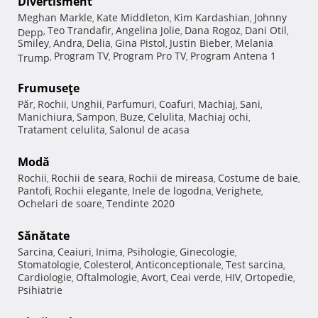
Divertisment
Meghan Markle
Kate Middleton
Kim Kardashian
Johnny
,
,
,
Teo Trandafir
Angelina Jolie
Dana Rogoz
Dani Otil
Depp
,
,
,
,
,
Smiley
Andra
Delia
Gina Pistol
Justin Bieber
Melania
,
,
,
,
,
Program TV
Program Pro TV
Program Antena 1
Trump
,
,
,
Frumuseţe
Păr
Rochii
Unghii
Parfumuri
Coafuri
Machiaj
Sani
,
,
,
,
,
,
,
Manichiura
Sampon
Buze
Celulita
Machiaj ochi
,
,
,
,
,
Tratament celulita
Salonul de acasa
,
Modă
Rochii
Rochii de seara
Rochii de mireasa
Costume de baie
,
,
,
,
Pantofi
Rochii elegante
Inele de logodna
Verighete
,
,
,
,
Ochelari de soare
Tendinte 2020
,
Sănătate
Sarcina
Ceaiuri
Inima
Psihologie
Ginecologie
,
,
,
,
,
Stomatologie
Colesterol
Anticonceptionale
Test sarcina
,
,
,
,
Cardiologie
Oftalmologie
Avort
Ceai verde
HIV
Ortopedie
,
,
,
,
,
,
Psihiatrie