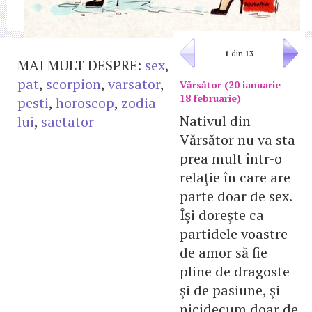
1
din
13
MAI MULT DESPRE:
sex
,
pat
,
scorpion
,
varsator
,
Vărsător (20 ianuarie -
18 februarie)
pesti
,
horoscop
,
zodia
Nativul din
lui
,
saetator
Vărsător nu va sta
prea mult într-o
relaţie în care are
parte doar de sex.
Îşi doreşte ca
partidele voastre
de amor să fie
pline de dragoste
şi de pasiune, şi
nicidecum doar de