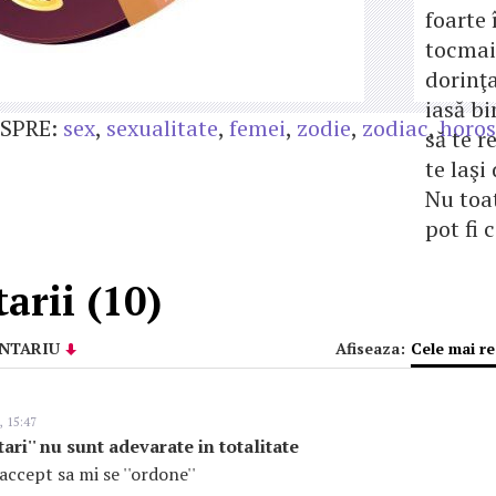
foarte
tocmai
dorinţa
iasă bi
SPRE:
sex
,
sexualitate
,
femei
,
zodie
,
zodiac
,
horo
să te r
te laşi
Nu toat
pot fi 
arii (10)
NTARIU
Afiseaza:
Cele mai r
, 15:47
tari'' nu sunt adevarate in totalitate
accept sa mi se ''ordone''