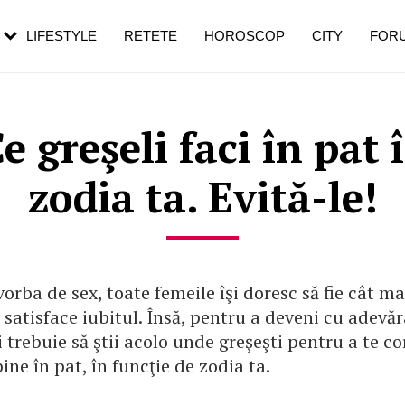
rezești mai des
Cât durează, cum te pregătești și cât
i în vârstă
de dureroasă este investigația
LIFESTYLE
RETETE
HOROSCOP
CITY
FOR
 greşeli faci în pat 
zodia ta. Evită-le!
orba de sex, toate femeile îşi doresc să fie cât m
 satisface iubitul. Însă, pentru a deveni cu adevă
 trebuie să ştii acolo unde greşeşti pentru a te co
bine în pat, în funcţie de zodia ta.