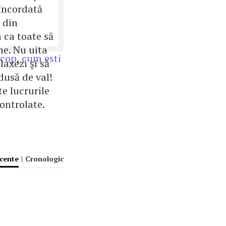
 încordată
 din
 ca toate să
ne. Nu uita
scop
,
cum esti
elaxezi şi să
 dusă de val!
e lucrurile
controlate.
ecente
|
Cronologic