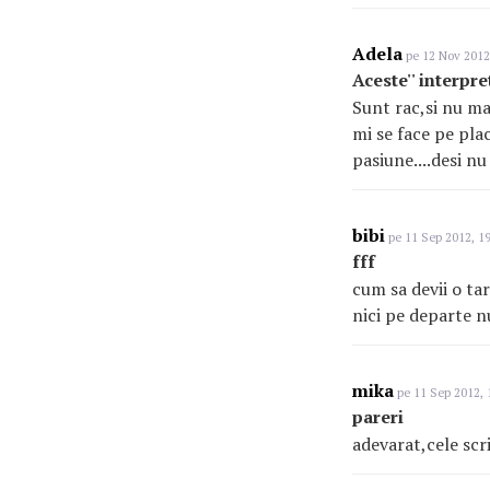
Adela
pe 12 Nov 2012
Aceste'' interpre
Sunt rac,si nu ma
mi se face pe plac
pasiune....desi nu
bibi
pe 11 Sep 2012, 19
fff
cum sa devii o ta
nici pe departe nu
mika
pe 11 Sep 2012, 
pareri
adevarat,cele scr