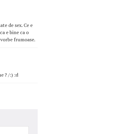
date de sex. Ce e
ca e bine ca o
 2 vorbe frumoase.
e ? /:) :d