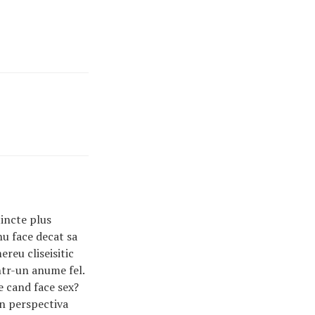
incte plus
nu face decat sa
reu cliseisitic
ntr-un anume fel.
e cand face sex?
din perspectiva