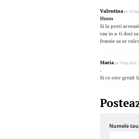
Valentina
pe 10 Sep
Hmm
Si la pesti aceeas
rau in a-ti dori s
femeie sa se culce
Maria
pe 9 Sep 2012, 
.
Si ce este gresit 
Postea
Numele tau