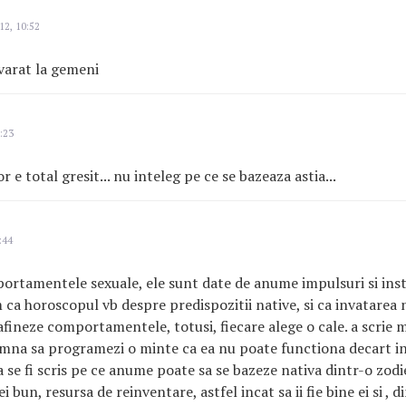
12, 10:52
varat la gemeni
:23
r e total gresit... nu inteleg pe ce se bazeaza astia...
:44
ortamentele sexuale, ele sunt date de anume impulsuri si inst
m ca horoscopul vb despre predispozitii native, si ca invatarea 
fineze comportamentele, totusi, fiecare alege o cale. a scrie me
amna sa programezi o minte ca ea nu poate functiona decart i
a se fi scris pe ce anume poate sa se bazeze nativa dintr-o zodi
i bun, resursa de reinventare, astfel incat sa ii fie bine ei si , 