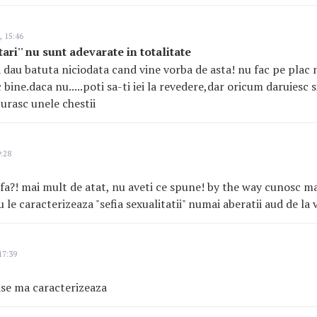
, 15:46
tari'' nu sunt adevarate in totalitate
 dau batuta niciodata cand vine vorba de asta! nu fac pe plac
 bine.daca nu.....poti sa-ti iei la revedere,dar oricum daruiesc s
 urasc unele chestii
:28
rfa?! mai mult de atat, nu aveti ce spune! by the way cunosc ma
 le caracterizeaza "sefia sexualitatii" numai aberatii aud de la vo
17:39
ise ma caracterizeaza