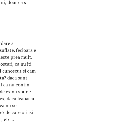
uri, doar ca s
rdare a
suflate. fecioara e
deste prea mult.
ostari, ca nu iti
eul cunoscut si cam
sta? daca sunt
ul ca nu contin
 de ex nu spune
x, daca leaoaica
sea nu se
? de cate ori isi
, etc...