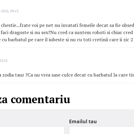
 2012, 09:13
i chestie...frate voi pe net nu invatati femeile decat sa fie obse
a faci dragoste si nu sex?Nu cred ca suntem roboti si chiar cred 
 cu barbatul pe care il iubeste si nu cu toti cretinii care ii zic
23:52
la zodia taur ?Ca nu vrea sase culce decat cu barbatul la care tin
za comentariu
Emailul tau