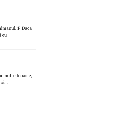
 nimanui.:P Daca
i eu
i multe leoaice,
i...