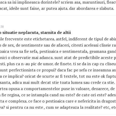
asca sa isi implineasca dorintele? scriem asa, maruntisuri, fleac
at, ideile sunt faine, ar putea ajuta. dar abordarea e slabuta.
:38
 situatie neplacuta, starnita de altii
le frecvente este etichetarea. astfel, indiferent de tipul de abi
 de sex, de sentimente sau de afaceri, citesti aceleasi cliseie ra
eoaica vrea sa fie sefa, pestioaica e sentimentala, geamana gan
, nici o observatie mai adanca. sunt atat de predictibile aceste p
esti. plus ca n-au pic de umor. de finete. ti se da in cap cu clis
a sunt perfectionista ce propui? daca fac pe sefa ce inseamna a
 ce implica? oricat de scurte ar fi textele, tot nu este ok fapt
santa, adica mai mult decat stie toata lumea sau crede ca stie.
rtea opusa a comportamentelor puse in valoare, deoarece, de e
sa fie regina, ce se intampla cand nu este? de cate ori este? ade
ta e complexa. ce face o pestioaica care e nefericita in dragoste
ea? si pentru ca nu este , cum se adapteaza la realitate? etc, etc