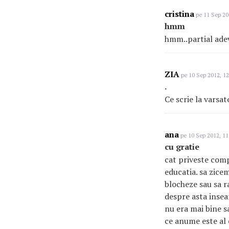
cristina
pe 11 Sep 20
hmm
hmm..partial ade
ZIA
pe 10 Sep 2012, 12
.
Ce scrie la varsato
ana
pe 10 Sep 2012, 11
cu gratie
cat priveste comp
educatia. sa zice
blocheze sau sa ra
despre asta inse
nu era mai bine s
ce anume este al e