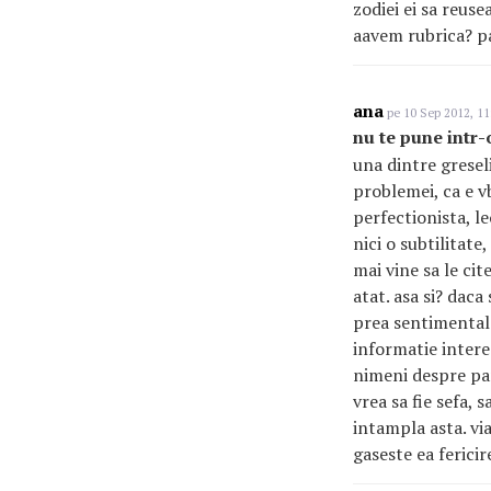
zodiei ei sa reuse
aavem rubrica? pac
ana
pe 10 Sep 2012, 11
nu te pune intr-o
una dintre greseli
problemei, ca e vb
perfectionista, l
nici o subtilitate
mai vine sa le cit
atat. asa si? dac
prea sentimentala
informatie intere
nimeni despre pa
vrea sa fie sefa, 
intampla asta. via
gaseste ea fericir