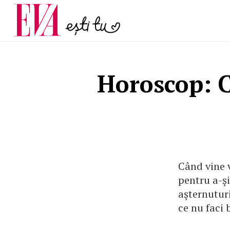
și 60 de ani. De ce te t
Carieră
pe măsură ce înaintez
Actualitate
Horoscop: Ce
Când vine v
pentru a-şi
aşternuturi
ce nu faci 