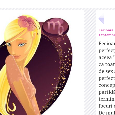
Fecioară 
septembr
Fecioar
perfecţ
aceea î
ca toat
de sex 
perfect
concep
partidă
termin
focuri d
De mult