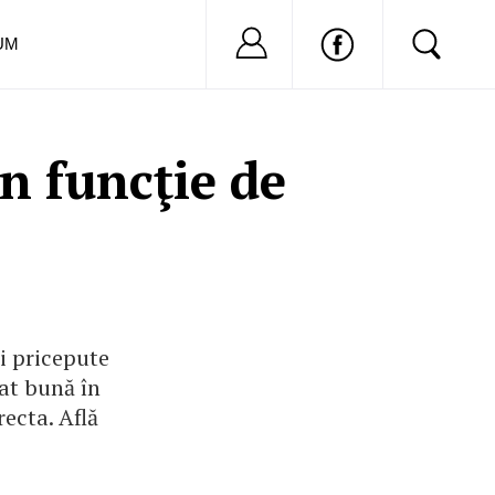
Nu ai cont?
Inregistreaza-
UM
în funcţie de
ai pricepute
rat bună în
recta. Află