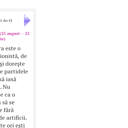
1
din
13
(23 august – 22
ie)
a este o
ionistă, de
şi doreşte
e partidele
să iasă
. Nu
e ca o
 să se
e fără
e artificii.
e ori eşti