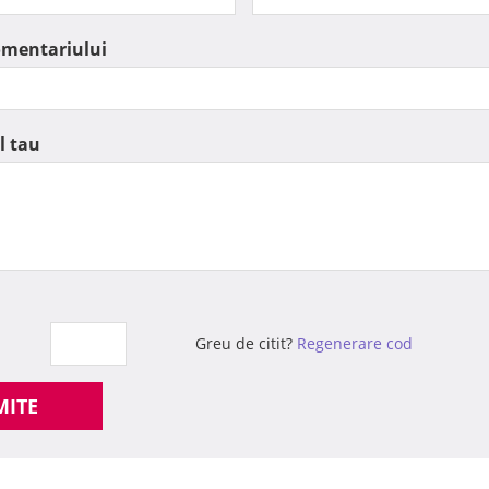
omentariului
l tau
Greu de citit?
Regenerare cod
MITE