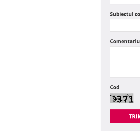
Subiectul c
Comentariu
Cod
TRI