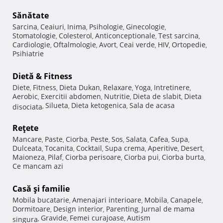
Sănătate
Sarcina
Ceaiuri
Inima
Psihologie
Ginecologie
,
,
,
,
,
Stomatologie
Colesterol
Anticonceptionale
Test sarcina
,
,
,
,
Cardiologie
Oftalmologie
Avort
Ceai verde
HIV
Ortopedie
,
,
,
,
,
,
Psihiatrie
Dietă & Fitness
Diete
Fitness
Dieta Dukan
Relaxare
Yoga
Intretinere
,
,
,
,
,
,
Aerobic
Exercitii abdomen
Nutritie
Dieta de slabit
Dieta
,
,
,
,
Silueta
Dieta ketogenica
Sala de acasa
disociata
,
,
,
Reţete
Mancare
Paste
Ciorba
Peste
Sos
Salata
Cafea
Supa
,
,
,
,
,
,
,
,
Dulceata
Tocanita
Cocktail
Supa crema
Aperitive
Desert
,
,
,
,
,
,
Maioneza
Pilaf
Ciorba perisoare
Ciorba pui
Ciorba burta
,
,
,
,
,
Ce mancam azi
Casă şi familie
Mobila bucatarie
Amenajari interioare
Mobila
Canapele
,
,
,
,
Dormitoare
Design interior
Parenting
Jurnal de mama
,
,
,
Gravide
Femei curajoase
Autism
singura
,
,
,