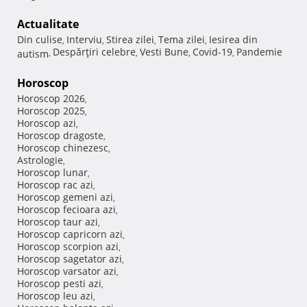
Actualitate
Din culise
Interviu
Stirea zilei
Tema zilei
Iesirea din
,
,
,
,
Despărţiri celebre
Vesti Bune
Covid-19
Pandemie
autism
,
,
,
,
Horoscop
Horoscop 2026
,
Horoscop 2025
,
Horoscop azi
,
Horoscop dragoste
,
Horoscop chinezesc
,
Astrologie
,
Horoscop lunar
,
Horoscop rac azi
,
Horoscop gemeni azi
,
Horoscop fecioara azi
,
Horoscop taur azi
,
Horoscop capricorn azi
,
Horoscop scorpion azi
,
Horoscop sagetator azi
,
Horoscop varsator azi
,
Horoscop pesti azi
,
Horoscop leu azi
,