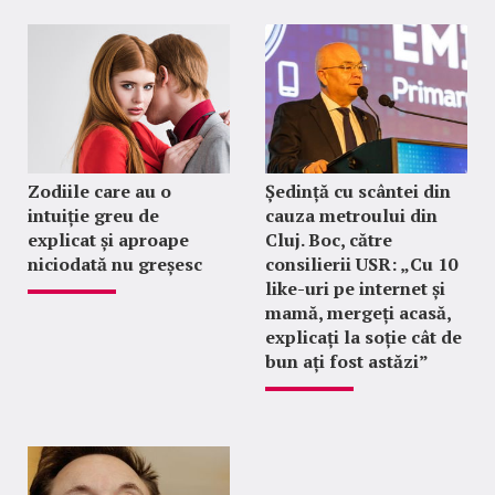
Zodiile care au o
Ședință cu scântei din
intuiție greu de
cauza metroului din
explicat și aproape
Cluj. Boc, către
niciodată nu greșesc
consilierii USR: „Cu 10
like-uri pe internet și
mamă, mergeți acasă,
explicați la soție cât de
bun ați fost astăzi”