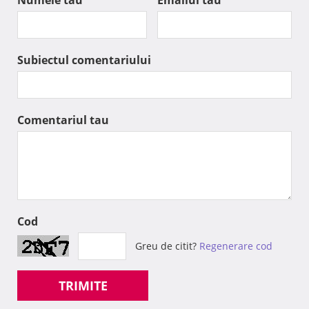
Numele tau
Emailul tau
Subiectul comentariului
Comentariul tau
Cod
Greu de citit?
Regenerare cod
TRIMITE