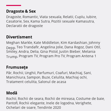
Dragoste & Sex
Dragoste
Romantic
Viata sexuala
Relatii
Cuplu
Iubire
,
,
,
,
,
,
Casatorie
Sex
Kama Sutra
Pozitii sexuale Kamasutra
,
,
,
,
Declaratii de dragoste
Divertisment
Meghan Markle
Kate Middleton
Kim Kardashian
Johnny
,
,
,
Teo Trandafir
Angelina Jolie
Dana Rogoz
Dani Otil
Depp
,
,
,
,
,
Smiley
Andra
Delia
Gina Pistol
Justin Bieber
Melania
,
,
,
,
,
Program TV
Program Pro TV
Program Antena 1
Trump
,
,
,
Frumuseţe
Păr
Rochii
Unghii
Parfumuri
Coafuri
Machiaj
Sani
,
,
,
,
,
,
,
Manichiura
Sampon
Buze
Celulita
Machiaj ochi
,
,
,
,
,
Tratament celulita
Salonul de acasa
,
Modă
Rochii
Rochii de seara
Rochii de mireasa
Costume de baie
,
,
,
,
Pantofi
Rochii elegante
Inele de logodna
Verighete
,
,
,
,
Ochelari de soare
Tendinte 2020
,