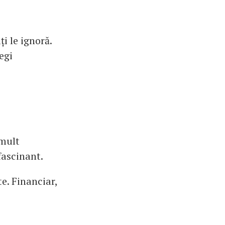
i le ignoră.
egi
 mult
fascinant.
e. Financiar,