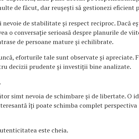
ulte de făcut, dar reușești să gestionezi eficient pr
i nevoie de stabilitate și respect reciproc. Dacă eș
avea o conversație serioasă despre planurile de viit
atrase de persoane mature și echilibrate.
ncă, eforturile tale sunt observate și apreciate. F
ru decizii prudente și investiții bine analizate.
r
ător simt nevoia de schimbare și de libertate. O i
nteresantă îți poate schimba complet perspectiva
utenticitatea este cheia.