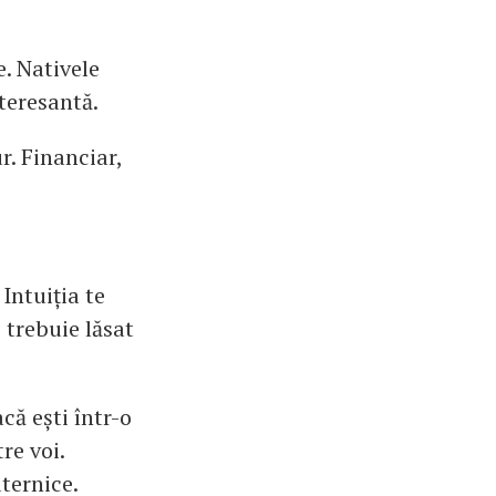
e. Nativele
teresantă.
r. Financiar,
Intuiția te
 trebuie lăsat
că ești într-o
re voi.
uternice.