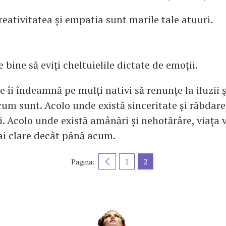
reativitatea și empatia sunt marile tale atuuri.
e bine să eviți cheltuielile dictate de emoții.
e îi îndeamnă pe mulți nativi să renunțe la iluzii 
cum sunt. Acolo unde există sinceritate și răbdare,
i. Acolo unde există amânări și nehotărâre, viața 
i clare decât până acum.
1
2
Pagina: