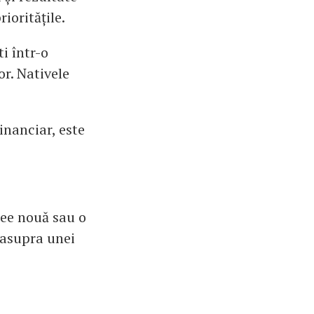
ioritățile.
ti într-o
or. Nativele
inanciar, este
dee nouă sau o
 asupra unei