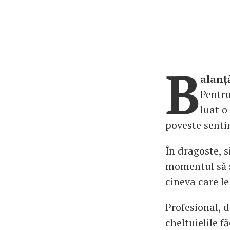
B
alanț
Pentru
luat o
poveste senti
În dragoste, s
momentul să s
cineva care le
Profesional, d
cheltuielile f