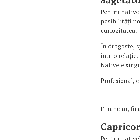
Săgetăt
Pentru native
posibilități no
curiozitatea.
În dragoste, 
într-o relați
Nativele singu
Profesional, c
Financiar, fii
Caprico
Pentru nativel