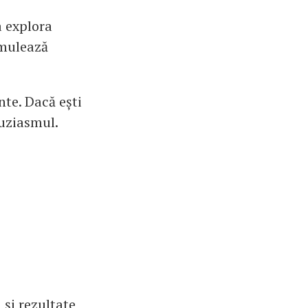
a explora
timulează
te. Dacă ești
tuziasmul.
 și rezultate