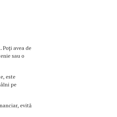
. Poți avea de
tenie sau o
e, este
âlni pe
inanciar, evită