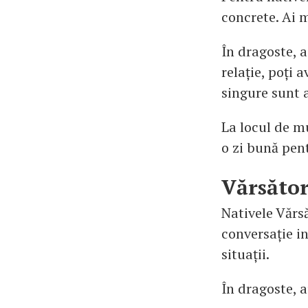
concrete. Ai m
În dragoste, a
relație, poți 
singure sunt 
La locul de mu
o zi bună pent
Vărsăto
Nativele Vărs
conversație i
situații.
În dragoste, a