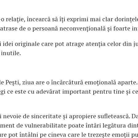
-o relație, încearcă să îți exprimi mai clar dorințel
 atrase de o persoană neconvențională și foarte in
i idei originale care pot atrage atenția celor din ju
 inutile.
e Pești, ziua are o încărcătură emoțională aparte. 
egi ce este cu adevărat important pentru tine și ce
i nevoie de sinceritate și apropiere sufletească. Da
ment de vulnerabilitate poate întări legătura dint
re pot întâlni pe cineva care le trezește emoții p