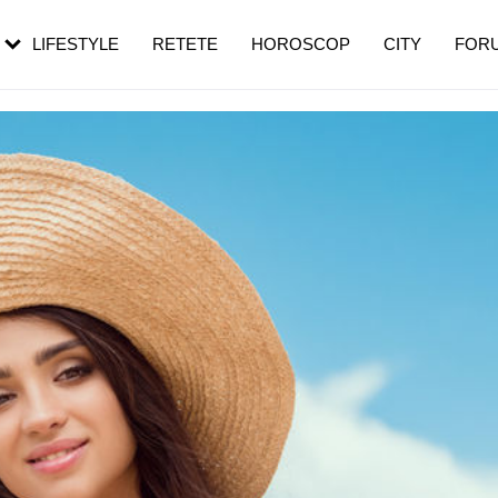
rezești mai des
Cât durează, cum te pregătești și cât
i în vârstă
de dureroasă este investigația
LIFESTYLE
RETETE
HOROSCOP
CITY
FOR