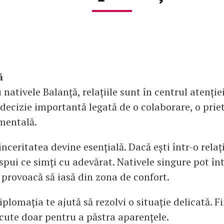
ă
 nativele Balanță, relațiile sunt în centrul atenției
 decizie importantă legată de o colaborare, o prie
mentală.
inceritatea devine esențială. Dacă ești într-o relați
pui ce simți cu adevărat. Nativele singure pot înt
 provoacă să iasă din zona de confort.
iplomația te ajută să rezolvi o situație delicată. F
ăcute doar pentru a păstra aparențele.