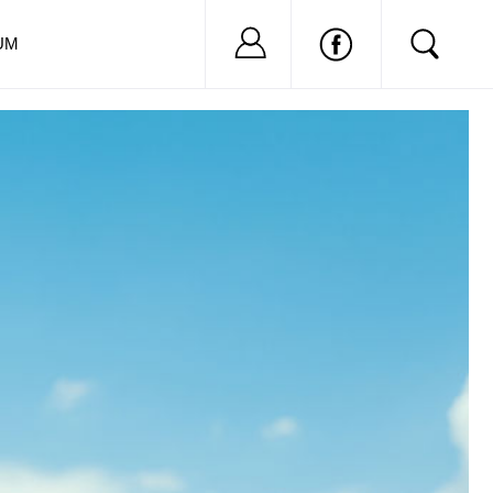
Nu ai cont?
Inregistreaza-
UM