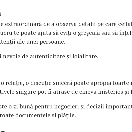
n
e extraordinară de a observa detalii pe care ceilalț
lucru te poate ajuta să eviți o greșeală sau să înțel
tenții ale unei persoane.
i nevoie de autenticitate și loialitate.
-o relație, o discuție sinceră poate apropia foarte
tivele singure pot fi atrase de cineva misterios și 
ste o zi bună pentru negocieri și decizii important
 toate documentele și plățile.