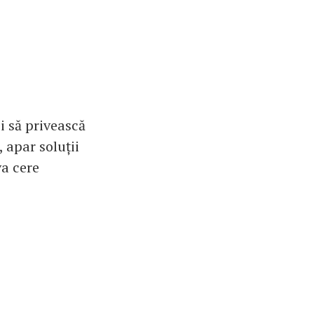
și să privească
 apar soluții
va cere