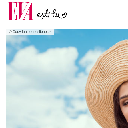
și 60 de ani. De ce te t
Carieră
pe măsură ce înaintez
Actualitate
© Copyright: depositphotos