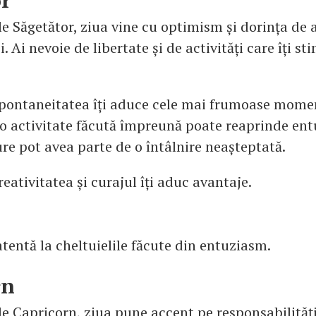
or
le Săgetător, ziua vine cu optimism și dorința de 
i. Ai nevoie de libertate și de activități care îți s
spontaneitatea îți aduce cele mai frumoase momen
e, o activitate făcută împreună poate reaprinde en
re pot avea parte de o întâlnire neașteptată.
reativitatea și curajul îți aduc avantaje.
 atentă la cheltuielile făcute din entuziasm.
rn
e Capricorn, ziua pune accent pe responsabilități