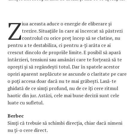
Z
iua aceasta aduce o energie de eliberare și
trezire. Situațiile în care ai încercat să păstrezi
controlul cu orice preț încep să se clatine, nu
pentru a te destabiliza, ci pentru a-ți arăta ce ai
crescut dincolo de propriile limite. E posibil să apară
întârzieri, tensiuni sau amânări care te forțează să te
oprești și să regândești totul. Dar în spatele acestor
opriri aparent neplăcute se ascunde o claritate pe care
o poți accesa doar dacă nu te mai grăbești. Lasă-te
ghidată de ce simți profund, nu de ce îți cere ritmul
haotic din jur. Astăzi, cele mai bune decizii sunt cele
luate cu sufletul.
Berbec
Simți că trebuie să schimbi direcția, chiar dacă nimeni
nu ți-o cere direct.