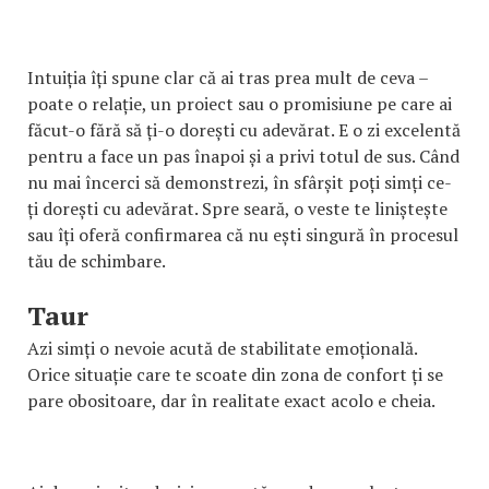
Intuiția îți spune clar că ai tras prea mult de ceva –
poate o relație, un proiect sau o promisiune pe care ai
făcut-o fără să ți-o dorești cu adevărat. E o zi excelentă
pentru a face un pas înapoi și a privi totul de sus. Când
nu mai încerci să demonstrezi, în sfârșit poți simți ce-
ți dorești cu adevărat. Spre seară, o veste te liniștește
sau îți oferă confirmarea că nu ești singură în procesul
tău de schimbare.
Taur
Azi simți o nevoie acută de stabilitate emoțională.
Orice situație care te scoate din zona de confort ți se
pare obositoare, dar în realitate exact acolo e cheia.