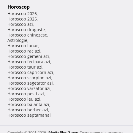
Horoscop
Horoscop 2026
,
Horoscop 2025
,
Horoscop azi
,
Horoscop dragoste
,
Horoscop chinezesc
,
Astrologie
,
Horoscop lunar
,
Horoscop rac azi
,
Horoscop gemeni azi
,
Horoscop fecioara azi
,
Horoscop taur azi
,
Horoscop capricorn azi
,
Horoscop scorpion azi
,
Horoscop sagetator azi
,
Horoscop varsator azi
,
Horoscop pesti azi
,
Horoscop leu azi
,
Horoscop balanta azi
,
Horoscop berbec azi
,
Horoscop saptamanal
Copyright © 2001-2026,
iMedia Plus Group
. Toate drepturile rezervate