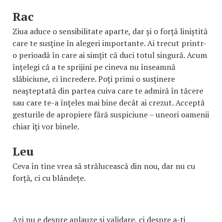
Rac
Ziua aduce o sensibilitate aparte, dar și o forță liniștită
care te susține în alegeri importante. Ai trecut printr-
o perioadă în care ai simțit că duci totul singură. Acum
înțelegi că a te sprijini pe cineva nu înseamnă
slăbiciune, ci încredere. Poți primi o susținere
neașteptată din partea cuiva care te admiră în tăcere
sau care te-a înțeles mai bine decât ai crezut. Acceptă
gesturile de apropiere fără suspiciune – uneori oamenii
chiar îți vor binele.
Leu
Ceva în tine vrea să strălucească din nou, dar nu cu
forță, ci cu blândețe.
Azi nu e despre aplauze și validare, ci despre a-ți