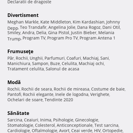
Declaratii de dragoste
Divertisment
Meghan Markle
Kate Middleton
Kim Kardashian
Johnny
,
,
,
Teo Trandafir
Angelina Jolie
Dana Rogoz
Dani Otil
Depp
,
,
,
,
,
Smiley
Andra
Delia
Gina Pistol
Justin Bieber
Melania
,
,
,
,
,
Program TV
Program Pro TV
Program Antena 1
Trump
,
,
,
Frumuseţe
Păr
Rochii
Unghii
Parfumuri
Coafuri
Machiaj
Sani
,
,
,
,
,
,
,
Manichiura
Sampon
Buze
Celulita
Machiaj ochi
,
,
,
,
,
Tratament celulita
Salonul de acasa
,
Modă
Rochii
Rochii de seara
Rochii de mireasa
Costume de baie
,
,
,
,
Pantofi
Rochii elegante
Inele de logodna
Verighete
,
,
,
,
Ochelari de soare
Tendinte 2020
,
Sănătate
Sarcina
Ceaiuri
Inima
Psihologie
Ginecologie
,
,
,
,
,
Stomatologie
Colesterol
Anticonceptionale
Test sarcina
,
,
,
,
Cardiologie
Oftalmologie
Avort
Ceai verde
HIV
Ortopedie
,
,
,
,
,
,