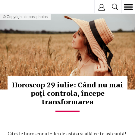
Inregistreaza
© Copyright: depositphotos
Horoscop 29 iulie: Când nu mai
poți controla, începe
transformarea
Citește horoscopul zilei de astăzi și află ce te așteaptă!