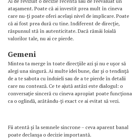
Ai de revizuit o decizie recentă sau de reevaluat un
atașament. Poate că ai investit prea mult în cineva
care nu-ți poate oferi același nivel de implicare. Poate
că ai fost prea dură cu tine. Indiferent de direcție,
răspunsul stă în autenticitate. Dacă rămâi loială
valorilor tale, nu ai ce pierde.
Gemeni
Mintea ta merge în toate direcțiile azi și nu e ușor să
alegi una singură. Ai multe idei bune, dar și o tendință
de a te sabota cu îndoieli sau de a te pierde în detalii
care nu contează. Ce te ajută astăzi este dialogul: o
conversație sinceră cu cineva apropiat poate funcționa
ca o oglindă, arătându-ți exact ce ai evitat să vezi.
Fii atentă și la semnele sincrone – ceva aparent banal
poate declanșa o decizie importantă.