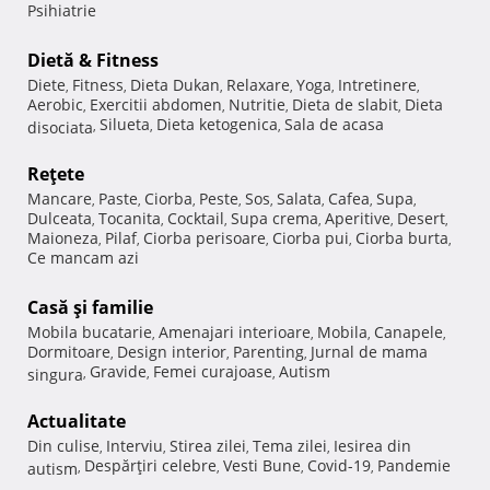
Psihiatrie
Dietă & Fitness
Diete
Fitness
Dieta Dukan
Relaxare
Yoga
Intretinere
,
,
,
,
,
,
Aerobic
Exercitii abdomen
Nutritie
Dieta de slabit
Dieta
,
,
,
,
Silueta
Dieta ketogenica
Sala de acasa
disociata
,
,
,
Reţete
Mancare
Paste
Ciorba
Peste
Sos
Salata
Cafea
Supa
,
,
,
,
,
,
,
,
Dulceata
Tocanita
Cocktail
Supa crema
Aperitive
Desert
,
,
,
,
,
,
Maioneza
Pilaf
Ciorba perisoare
Ciorba pui
Ciorba burta
,
,
,
,
,
Ce mancam azi
Casă şi familie
Mobila bucatarie
Amenajari interioare
Mobila
Canapele
,
,
,
,
Dormitoare
Design interior
Parenting
Jurnal de mama
,
,
,
Gravide
Femei curajoase
Autism
singura
,
,
,
Actualitate
Din culise
Interviu
Stirea zilei
Tema zilei
Iesirea din
,
,
,
,
Despărţiri celebre
Vesti Bune
Covid-19
Pandemie
autism
,
,
,
,