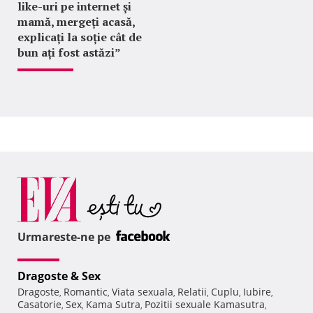
like-uri pe internet și
mamă, mergeți acasă,
explicați la soție cât de
bun ați fost astăzi”
Urmareste-ne pe
Dragoste & Sex
Dragoste
Romantic
Viata sexuala
Relatii
Cuplu
Iubire
,
,
,
,
,
,
Casatorie
Sex
Kama Sutra
Pozitii sexuale Kamasutra
,
,
,
,