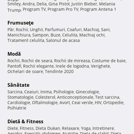
Smiley
Andra
Delia
Gina Pistol
Justin Bieber
Melania
,
,
,
,
,
Program TV
Program Pro TV
Program Antena 1
Trump
,
,
,
Frumuseţe
Păr
Rochii
Unghii
Parfumuri
Coafuri
Machiaj
Sani
,
,
,
,
,
,
,
Manichiura
Sampon
Buze
Celulita
Machiaj ochi
,
,
,
,
,
Tratament celulita
Salonul de acasa
,
Modă
Rochii
Rochii de seara
Rochii de mireasa
Costume de baie
,
,
,
,
Pantofi
Rochii elegante
Inele de logodna
Verighete
,
,
,
,
Ochelari de soare
Tendinte 2020
,
Sănătate
Sarcina
Ceaiuri
Inima
Psihologie
Ginecologie
,
,
,
,
,
Stomatologie
Colesterol
Anticonceptionale
Test sarcina
,
,
,
,
Cardiologie
Oftalmologie
Avort
Ceai verde
HIV
Ortopedie
,
,
,
,
,
,
Psihiatrie
Dietă & Fitness
Diete
Fitness
Dieta Dukan
Relaxare
Yoga
Intretinere
,
,
,
,
,
,
Aerobic
Exercitii abdomen
Nutritie
Dieta de slabit
Dieta
,
,
,
,