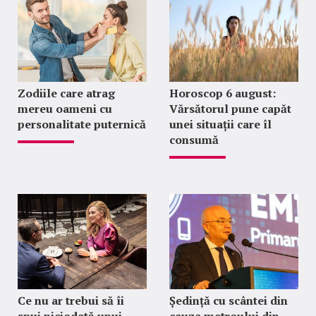
Zodiile care atrag
Horoscop 6 august:
mereu oameni cu
Vărsătorul pune capăt
personalitate puternică
unei situații care îl
consumă
Ce nu ar trebui să îi
Ședință cu scântei din
spui niciodată unui
cauza metroului din