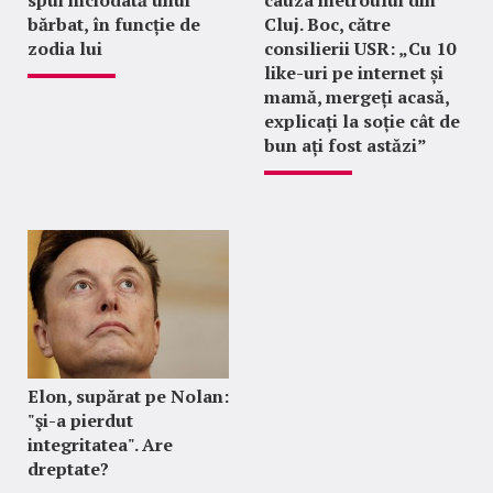
bărbat, în funcție de
Cluj. Boc, către
zodia lui
consilierii USR: „Cu 10
like-uri pe internet și
mamă, mergeți acasă,
explicați la soție cât de
bun ați fost astăzi”
Elon, supărat pe Nolan:
"şi-a pierdut
integritatea". Are
dreptate?