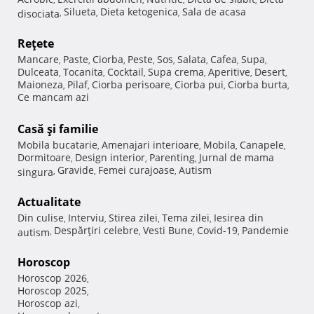
Silueta
Dieta ketogenica
Sala de acasa
disociata
,
,
,
Reţete
Mancare
Paste
Ciorba
Peste
Sos
Salata
Cafea
Supa
,
,
,
,
,
,
,
,
Dulceata
Tocanita
Cocktail
Supa crema
Aperitive
Desert
,
,
,
,
,
,
Maioneza
Pilaf
Ciorba perisoare
Ciorba pui
Ciorba burta
,
,
,
,
,
Ce mancam azi
Casă şi familie
Mobila bucatarie
Amenajari interioare
Mobila
Canapele
,
,
,
,
Dormitoare
Design interior
Parenting
Jurnal de mama
,
,
,
Gravide
Femei curajoase
Autism
singura
,
,
,
Actualitate
Din culise
Interviu
Stirea zilei
Tema zilei
Iesirea din
,
,
,
,
Despărţiri celebre
Vesti Bune
Covid-19
Pandemie
autism
,
,
,
,
Horoscop
Horoscop 2026
,
Horoscop 2025
,
Horoscop azi
,