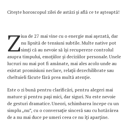
Citește horoscopul zilei de astăzi și află ce te așteaptă!
Z
iua de 27 mai vine cu o energie mai așezată, dar
nu lipsită de tensiuni subtile. Multe native pot
simți că au nevoie să își recupereze controlul
asupra timpului, emoțiilor și deciziilor personale. Unele
lucruri nu mai pot fi amânate, mai ales acolo unde au
existat promisiuni neclare, relații dezechilibrate sau
cheltuieli făcute fără prea multă atenție.
Este o zi bună pentru clarificări, pentru alegeri mai
mature și pentru pași mici, dar siguri. Nu este nevoie
de gesturi dramatice. Uneori, schimbarea începe cu un
simplu „nu”, cu o conversație sinceră sau cu hotărârea
de a nu mai duce pe umeri ceea ce nu îți aparține.