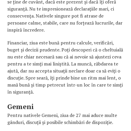
se ține de cuvânt, dacă este prezent și dacă îți oferă
siguranță. Nu te impresionează declarațiile mari, ci
consecvența. Nativele singure pot fi atrase de
persoane calme, stabile, care nu forțează lucrurile, dar
inspiră încredere.
Financiar, ziua este bună pentru calcule, verificări,
buget și decizii prudente. Poți descoperi că o cheltuială
nu este chiar necesară sau că ai nevoie să ajustezi ceva
pentru a te simți mai liniștită. La muncă, răbdarea te
ajută, dar nu accepta situații neclare doar ca să eviți o
discuție. Spre seară, îți prinde bine un ritm mai lent, o
masă bună și timp petrecut într-un loc în care te simți
în siguranță.
Gemeni
Pentru nativele Gemeni, ziua de 27 mai aduce multe
gânduri, discuții și posibile schimbări de dispoziție.