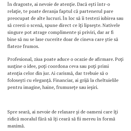
În dragoste, ai nevoie de atenție. Dacă ești într-o
relație, te poate deranja faptul că partenerul pare
preocupat de alte lucruri. În loc să îi testezi iubirea sau
să creezi o scenă, spune direct ce îți lipsește. Nativele
singure pot atrage complimente și priviri, dar ar fi
bine să nu se lase cucerite doar de cineva care știe să
flateze frumos.
Profesional, ziua poate aduce o ocazie de afirmare. Poți
susține o idee, poți coordona ceva sau poți primi
atenția celor din jur. Ai carismă, dar trebuie să o
folosești cu eleganță. Financiar, ai grijă la cheltuielile
pentru imagine, haine, frumusețe sau ieșiri.
Spre seară, ai nevoie de relaxare și de oameni care îți
ridică moralul fără să îți ceară să fii mereu în formă
maximă.