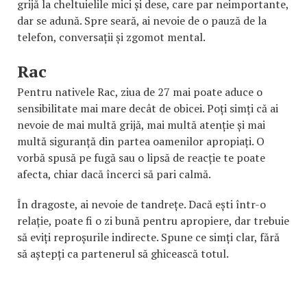
grijă la cheltuielile mici și dese, care par neimportante,
dar se adună. Spre seară, ai nevoie de o pauză de la
telefon, conversații și zgomot mental.
Rac
Pentru nativele Rac, ziua de 27 mai poate aduce o
sensibilitate mai mare decât de obicei. Poți simți că ai
nevoie de mai multă grijă, mai multă atenție și mai
multă siguranță din partea oamenilor apropiați. O
vorbă spusă pe fugă sau o lipsă de reacție te poate
afecta, chiar dacă încerci să pari calmă.
În dragoste, ai nevoie de tandrețe. Dacă ești într-o
relație, poate fi o zi bună pentru apropiere, dar trebuie
să eviți reproșurile indirecte. Spune ce simți clar, fără
să aștepți ca partenerul să ghicească totul.