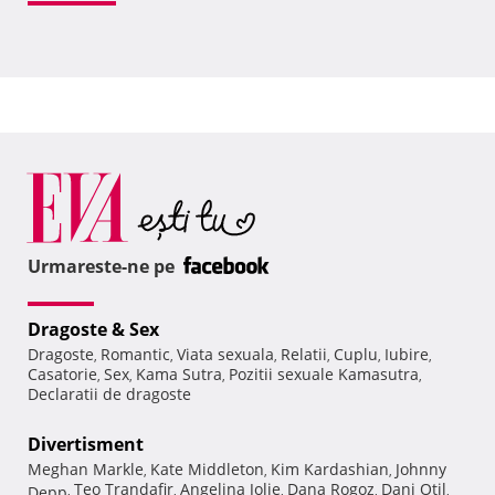
Urmareste-ne pe
Dragoste & Sex
Dragoste
Romantic
Viata sexuala
Relatii
Cuplu
Iubire
,
,
,
,
,
,
Casatorie
Sex
Kama Sutra
Pozitii sexuale Kamasutra
,
,
,
,
Declaratii de dragoste
Divertisment
Meghan Markle
Kate Middleton
Kim Kardashian
Johnny
,
,
,
Teo Trandafir
Angelina Jolie
Dana Rogoz
Dani Otil
Depp
,
,
,
,
,