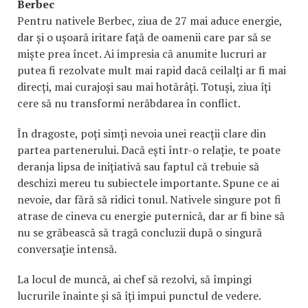
Berbec
Pentru nativele Berbec, ziua de 27 mai aduce energie,
dar și o ușoară iritare față de oamenii care par să se
miște prea încet. Ai impresia că anumite lucruri ar
putea fi rezolvate mult mai rapid dacă ceilalți ar fi mai
direcți, mai curajoși sau mai hotărâți. Totuși, ziua îți
cere să nu transformi nerăbdarea în conflict.
În dragoste, poți simți nevoia unei reacții clare din
partea partenerului. Dacă ești într-o relație, te poate
deranja lipsa de inițiativă sau faptul că trebuie să
deschizi mereu tu subiectele importante. Spune ce ai
nevoie, dar fără să ridici tonul. Nativele singure pot fi
atrase de cineva cu energie puternică, dar ar fi bine să
nu se grăbească să tragă concluzii după o singură
conversație intensă.
La locul de muncă, ai chef să rezolvi, să împingi
lucrurile înainte și să îți impui punctul de vedere.