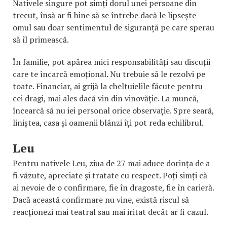
Nativele singure pot simți dorul unei persoane din
trecut, însă ar fi bine să se întrebe dacă le lipsește
omul sau doar sentimentul de siguranță pe care sperau
să îl primească.
În familie, pot apărea mici responsabilități sau discuții
care te încarcă emoțional. Nu trebuie să le rezolvi pe
toate. Financiar, ai grijă la cheltuielile făcute pentru
cei dragi, mai ales dacă vin din vinovăție. La muncă,
încearcă să nu iei personal orice observație. Spre seară,
liniștea, casa și oamenii blânzi îți pot reda echilibrul.
Leu
Pentru nativele Leu, ziua de 27 mai aduce dorința de a
fi văzute, apreciate și tratate cu respect. Poți simți că
ai nevoie de o confirmare, fie în dragoste, fie în carieră.
Dacă această confirmare nu vine, există riscul să
reacționezi mai teatral sau mai iritat decât ar fi cazul.