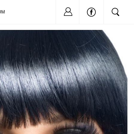
Nu ai cont?
Inregistreaza-
UM