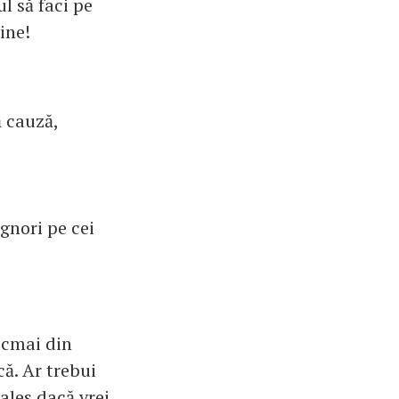
l să faci pe
ine!
ă cauză,
ignori pe cei
tocmai din
că. Ar trebui
 ales dacă vrei