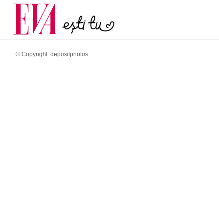
menopauză și când ar t
Carieră
la medic
Actualitate
© Copyright: depositphotos