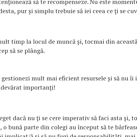
intenționează să te recompenseze. Nu este momentu
ta, pur și simplu trebuie să iei ceea ce ți se cuv
mult timp la locul de muncă și, tocmai din aceast
cep să se plângă.
i gestionezi mult mai eficient resursele și să nu îi 
adevărat importanți!
get dacă nu ți se cere imperativ să faci asta și, 
 o bună parte din colegi au început să te bârfeas
ai implicat/ă și să nu fugi de responsabilități, mai