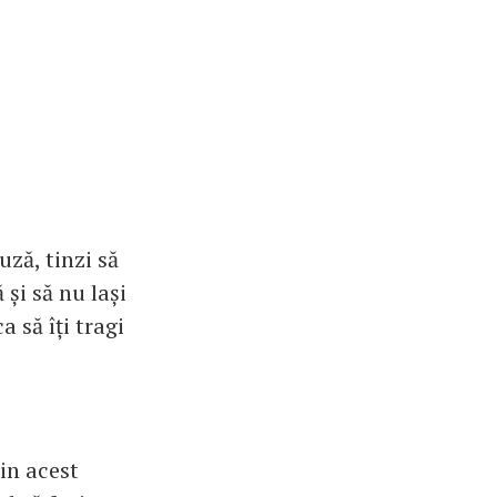
uză, tinzi să
 și să nu lași
a să îți tragi
in acest