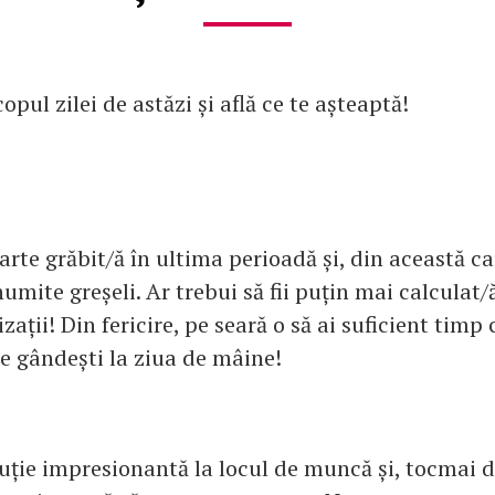
opul zilei de astăzi și află ce te așteaptă!
oarte grăbit/ă în ultima perioadă și, din această ca
numite greșeli. Ar trebui să fii puțin mai calculat/ă
ații! Din fericire, pe seară o să ai suficient timp c
 te gândești la ziua de mâine!
luție impresionantă la locul de muncă și, tocmai d