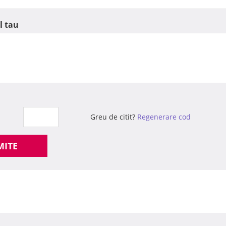
l tau
Greu de citit?
Regenerare cod
MITE