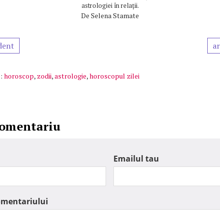
astrologiei în relații.
De
Selena Stamate
dent
ar
:
horoscop
,
zodii
,
astrologie
,
horoscopul zilei
comentariu
Emailul tau
omentariului