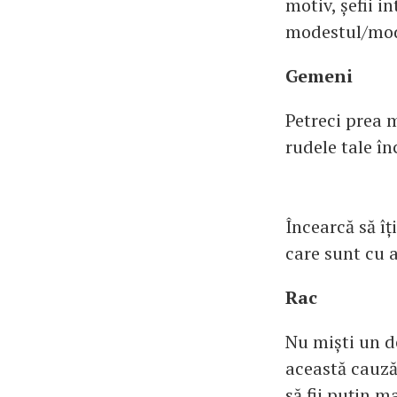
motiv, șefii 
modestul/modes
Gemeni
Petreci prea 
rudele tale în
Încearcă să îț
care sunt cu 
Rac
Nu miști un de
această cauză,
să fii puțin m