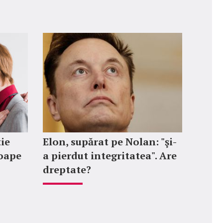
ție
Elon, supărat pe Nolan: "şi-
roape
a pierdut integritatea". Are
dreptate?