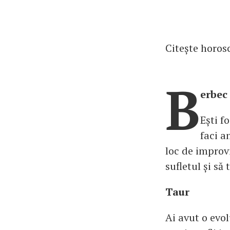
Citește horosc
B
erbec
Ești f
faci a
loc de improviz
sufletul și să
Taur
Ai avut o evo