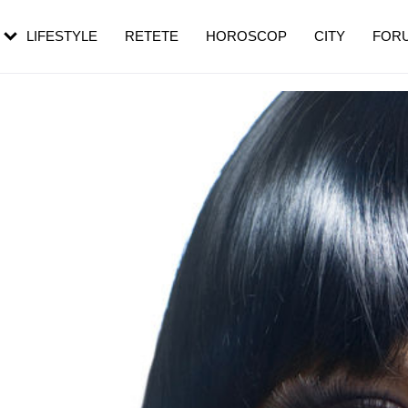
rebui să mergi
și 60 de ani. De ce te trezești mai des
pe măsură ce înaintezi în vârstă
LIFESTYLE
RETETE
HOROSCOP
CITY
FOR