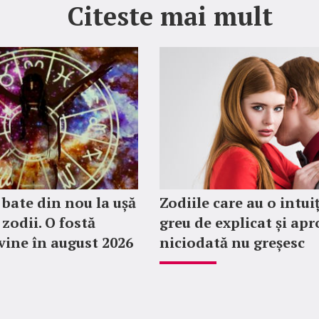
Citeste mai mult
 bate din nou la ușă
Zodiile care au o intui
 zodii. O fostă
greu de explicat și ap
evine în august 2026
niciodată nu greșesc