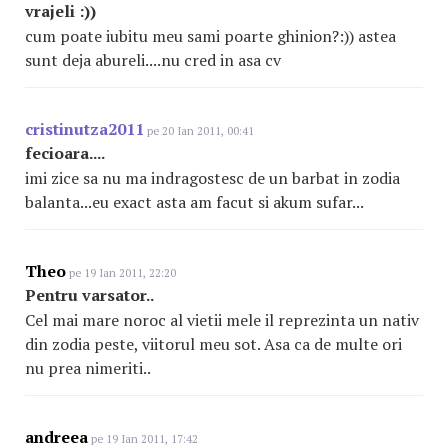
vrajeli :))
cum poate iubitu meu sami poarte ghinion?:)) astea
sunt deja abureli....nu cred in asa cv
cristinutza2011
pe 20 Ian 2011, 00:41
fecioara....
imi zice sa nu ma indragostesc de un barbat in zodia
balanta...eu exact asta am facut si akum sufar...
Theo
pe 19 Ian 2011, 22:20
Pentru varsator..
Cel mai mare noroc al vietii mele il reprezinta un nativ
din zodia peste, viitorul meu sot. Asa ca de multe ori
nu prea nimeriti..
andreea
pe 19 Ian 2011, 17:42