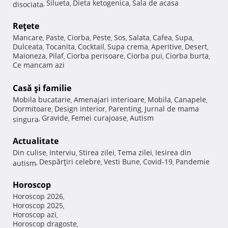
Silueta
Dieta ketogenica
Sala de acasa
disociata
,
,
,
Reţete
Mancare
Paste
Ciorba
Peste
Sos
Salata
Cafea
Supa
,
,
,
,
,
,
,
,
Dulceata
Tocanita
Cocktail
Supa crema
Aperitive
Desert
,
,
,
,
,
,
Maioneza
Pilaf
Ciorba perisoare
Ciorba pui
Ciorba burta
,
,
,
,
,
Ce mancam azi
Casă şi familie
Mobila bucatarie
Amenajari interioare
Mobila
Canapele
,
,
,
,
Dormitoare
Design interior
Parenting
Jurnal de mama
,
,
,
Gravide
Femei curajoase
Autism
singura
,
,
,
Actualitate
Din culise
Interviu
Stirea zilei
Tema zilei
Iesirea din
,
,
,
,
Despărţiri celebre
Vesti Bune
Covid-19
Pandemie
autism
,
,
,
,
Horoscop
Horoscop 2026
,
Horoscop 2025
,
Horoscop azi
,
Horoscop dragoste
,