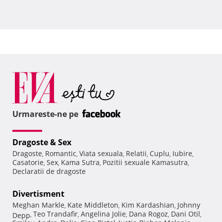
Urmareste-ne pe
Dragoste & Sex
Dragoste
Romantic
Viata sexuala
Relatii
Cuplu
Iubire
,
,
,
,
,
,
Casatorie
Sex
Kama Sutra
Pozitii sexuale Kamasutra
,
,
,
,
Declaratii de dragoste
Divertisment
Meghan Markle
Kate Middleton
Kim Kardashian
Johnny
,
,
,
Teo Trandafir
Angelina Jolie
Dana Rogoz
Dani Otil
Depp
,
,
,
,
,