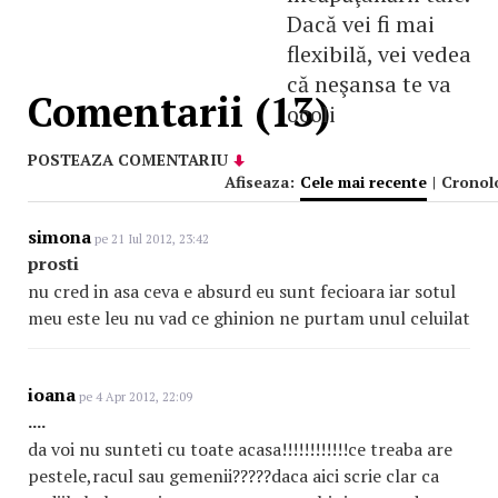
Dacă vei fi mai
flexibilă, vei vedea
că neşansa te va
Comentarii (13)
ocoli
POSTEAZA COMENTARIU
Afiseaza:
Cele mai recente
|
Cronol
simona
pe 21 Iul 2012, 23:42
prosti
nu cred in asa ceva e absurd eu sunt fecioara iar sotul
meu este leu nu vad ce ghinion ne purtam unul celuilat
ioana
pe 4 Apr 2012, 22:09
....
da voi nu sunteti cu toate acasa!!!!!!!!!!!!ce treaba are
pestele,racul sau gemenii?????daca aici scrie clar ca