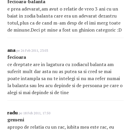
fecioara-balanta
e prea adevarat,am avut o relatie de vreo 3 ani cu un
baiat in zodia balanta care era un adevarat dezastru
totul,plus ca de cand m-am desp de el imi merg toate
de minune.Deci pt mine a fost un ghinion categoric :D
ana
pe 26 Feb 2011, 23:03
fecioara
ce dreptate are in lagatura cu zodiacul balanta am
suferit mult dar asta nu as putea sa si cred se mai
poate intampla sa nu te intelegi si nu ma refer numai
la balanta sau leu acu depinde si de persoana pe care o
alegi si mai depinde si de tine
radu
pe 18 Feb 2011, 17:50
gemeni
apropo de relatia cu un rac, iubita mea este rac, eu