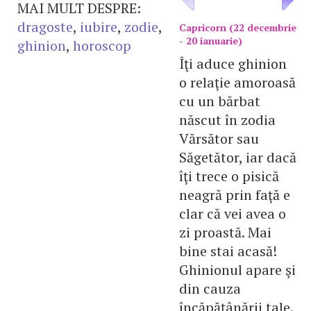
MAI MULT DESPRE:
dragoste
,
iubire
,
zodie
,
Capricorn (22 decembrie
- 20 ianuarie)
ghinion
,
horoscop
Îţi aduce ghinion
o relaţie amoroasă
cu un bărbat
născut în zodia
Vărsător sau
Săgetător, iar dacă
îţi trece o pisică
neagră prin faţă e
clar că vei avea o
zi proastă. Mai
bine stai acasă!
Ghinionul apare şi
din cauza
încăpăţânării tale.