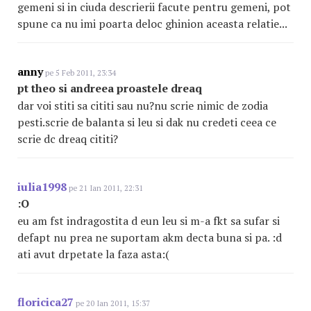
gemeni si in ciuda descrierii facute pentru gemeni, pot
spune ca nu imi poarta deloc ghinion aceasta relatie...
anny
pe 5 Feb 2011, 23:34
pt theo si andreea proastele dreaq
dar voi stiti sa cititi sau nu?nu scrie nimic de zodia
pesti.scrie de balanta si leu si dak nu credeti ceea ce
scrie dc dreaq cititi?
iulia1998
pe 21 Ian 2011, 22:31
:O
eu am fst indragostita d eun leu si m-a fkt sa sufar si
defapt nu prea ne suportam akm decta buna si pa. :d
ati avut drpetate la faza asta:(
floricica27
pe 20 Ian 2011, 15:37