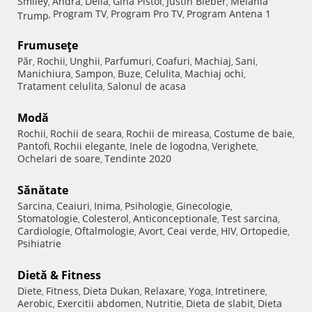
Smiley
Andra
Delia
Gina Pistol
Justin Bieber
Melania
,
,
,
,
,
Program TV
Program Pro TV
Program Antena 1
Trump
,
,
,
Frumuseţe
Păr
Rochii
Unghii
Parfumuri
Coafuri
Machiaj
Sani
,
,
,
,
,
,
,
Manichiura
Sampon
Buze
Celulita
Machiaj ochi
,
,
,
,
,
Tratament celulita
Salonul de acasa
,
Modă
Rochii
Rochii de seara
Rochii de mireasa
Costume de baie
,
,
,
,
Pantofi
Rochii elegante
Inele de logodna
Verighete
,
,
,
,
Ochelari de soare
Tendinte 2020
,
Sănătate
Sarcina
Ceaiuri
Inima
Psihologie
Ginecologie
,
,
,
,
,
Stomatologie
Colesterol
Anticonceptionale
Test sarcina
,
,
,
,
Cardiologie
Oftalmologie
Avort
Ceai verde
HIV
Ortopedie
,
,
,
,
,
,
Psihiatrie
Dietă & Fitness
Diete
Fitness
Dieta Dukan
Relaxare
Yoga
Intretinere
,
,
,
,
,
,
Aerobic
Exercitii abdomen
Nutritie
Dieta de slabit
Dieta
,
,
,
,