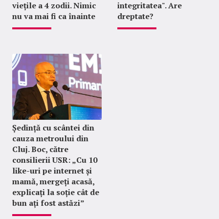
viețile a 4 zodii. Nimic
integritatea". Are
nu va mai fi ca înainte
dreptate?
Ședință cu scântei din
cauza metroului din
Cluj. Boc, către
consilierii USR: „Cu 10
like-uri pe internet și
mamă, mergeți acasă,
explicați la soție cât de
bun ați fost astăzi”