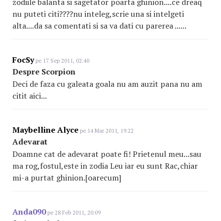
zodiile balanta si sagetator poarta ghinion....ce dreaq
nu puteti citi????nu inteleg,scrie una si intelgeti
alta....da sa comentati si sa va dati cu parerea ......
FocSy
pe 17 Sep 2011, 02:40
Despre Scorpion
Deci de faza cu galeata goala nu am auzit pana nu am
citit aici...
Maybelline Alyce
pe 14 Mar 2011, 19:22
Adevarat
Doamne cat de adevarat poate fi! Prietenul meu...sau
ma rog,fostul,este in zodia Leu iar eu sunt Rac,chiar
mi-a purtat ghinion.[oarecum]
Anda090
pe 28 Feb 2011, 20:09