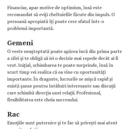
Financiar, apar motive de optimism, însă este
recomandat să eviți cheltuielile făcute din impuls. O
persoană apropiată îți poate cere sfatul într-o
problemă importantă.
Gemeni
O veste neașteptată poate apărea încă din prima parte
a zilei și te obligă să iei o decizie mai repede decât ai fi
vrut. Inițial, schimbarea te poate surprinde, însă în
scurt timp vei realiza că ea vine cu oportunități
importante. În dragoste, lucrurile se mișcă rapid și
există șanse pentru întâlniri interesante sau discuții
care schimbă direcția unei relații. Profesional,
flexibilitatea este cheia succesului.
Rac
Emoțiile sunt puternice și te fac să privești mai atent