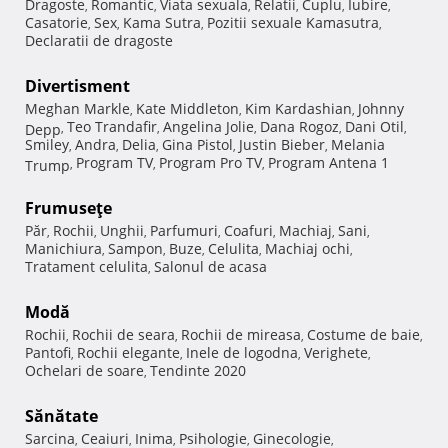
Dragoste
Romantic
Viata sexuala
Relatii
Cuplu
Iubire
,
,
,
,
,
,
Casatorie
Sex
Kama Sutra
Pozitii sexuale Kamasutra
,
,
,
,
Declaratii de dragoste
Divertisment
Meghan Markle
Kate Middleton
Kim Kardashian
Johnny
,
,
,
Teo Trandafir
Angelina Jolie
Dana Rogoz
Dani Otil
Depp
,
,
,
,
,
Smiley
Andra
Delia
Gina Pistol
Justin Bieber
Melania
,
,
,
,
,
Program TV
Program Pro TV
Program Antena 1
Trump
,
,
,
Frumuseţe
Păr
Rochii
Unghii
Parfumuri
Coafuri
Machiaj
Sani
,
,
,
,
,
,
,
Manichiura
Sampon
Buze
Celulita
Machiaj ochi
,
,
,
,
,
Tratament celulita
Salonul de acasa
,
Modă
Rochii
Rochii de seara
Rochii de mireasa
Costume de baie
,
,
,
,
Pantofi
Rochii elegante
Inele de logodna
Verighete
,
,
,
,
Ochelari de soare
Tendinte 2020
,
Sănătate
Sarcina
Ceaiuri
Inima
Psihologie
Ginecologie
,
,
,
,
,