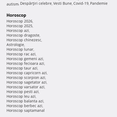
Despărţiri celebre
Vesti Bune
Covid-19
Pandemie
autism
,
,
,
,
Horoscop
Horoscop 2026
,
Horoscop 2025
,
Horoscop azi
,
Horoscop dragoste
,
Horoscop chinezesc
,
Astrologie
,
Horoscop lunar
,
Horoscop rac azi
,
Horoscop gemeni azi
,
Horoscop fecioara azi
,
Horoscop taur azi
,
Horoscop capricorn azi
,
Horoscop scorpion azi
,
Horoscop sagetator azi
,
Horoscop varsator azi
,
Horoscop pesti azi
,
Horoscop leu azi
,
Horoscop balanta azi
,
Horoscop berbec azi
,
Horoscop saptamanal