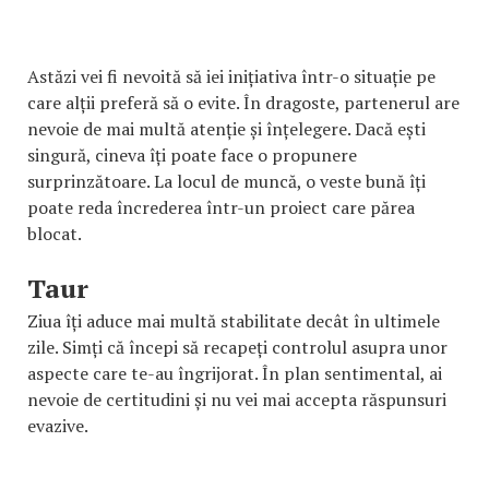
Astăzi vei fi nevoită să iei inițiativa într-o situație pe
care alții preferă să o evite. În dragoste, partenerul are
nevoie de mai multă atenție și înțelegere. Dacă ești
singură, cineva îți poate face o propunere
surprinzătoare. La locul de muncă, o veste bună îți
poate reda încrederea într-un proiect care părea
blocat.
Taur
Ziua îți aduce mai multă stabilitate decât în ultimele
zile. Simți că începi să recapeți controlul asupra unor
aspecte care te-au îngrijorat. În plan sentimental, ai
nevoie de certitudini și nu vei mai accepta răspunsuri
evazive.