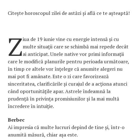
Citește horoscopul zilei de astăzi și află ce te așteaptă!
Z
iua de 19 iunie vine cu energie intensă și cu
multe situații care se schimbă mai repede decât
ai anticipat. Unele native vor primi informații
care le modifică planurile pentru perioada următoare,
în timp ce altele vor înțelege că anumite alegeri nu
mai pot fi amânate. Este o zi care favorizează
sinceritatea, clarificările și curajul de a acționa atunci
când oportunitățile apar. Astrele îndeamnă la
prudență în privința promisiunilor și la mai multă
încredere în intuiție.
Berbec
Ai impresia că multe lucruri depind de tine și, într-o
anumită măsură, chiar așa este.