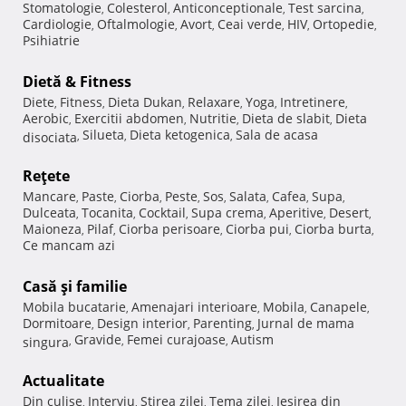
Stomatologie
Colesterol
Anticonceptionale
Test sarcina
,
,
,
,
Cardiologie
Oftalmologie
Avort
Ceai verde
HIV
Ortopedie
,
,
,
,
,
,
Psihiatrie
Dietă & Fitness
Diete
Fitness
Dieta Dukan
Relaxare
Yoga
Intretinere
,
,
,
,
,
,
Aerobic
Exercitii abdomen
Nutritie
Dieta de slabit
Dieta
,
,
,
,
Silueta
Dieta ketogenica
Sala de acasa
disociata
,
,
,
Reţete
Mancare
Paste
Ciorba
Peste
Sos
Salata
Cafea
Supa
,
,
,
,
,
,
,
,
Dulceata
Tocanita
Cocktail
Supa crema
Aperitive
Desert
,
,
,
,
,
,
Maioneza
Pilaf
Ciorba perisoare
Ciorba pui
Ciorba burta
,
,
,
,
,
Ce mancam azi
Casă şi familie
Mobila bucatarie
Amenajari interioare
Mobila
Canapele
,
,
,
,
Dormitoare
Design interior
Parenting
Jurnal de mama
,
,
,
Gravide
Femei curajoase
Autism
singura
,
,
,
Actualitate
Din culise
Interviu
Stirea zilei
Tema zilei
Iesirea din
,
,
,
,