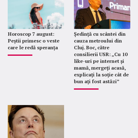
Horoscop 7 august:
Ședință cu scântei din
Peștii primesc o veste
cauza metroului din
care le redă speranța
Cluj. Boc, către
consilierii USR: „Cu 10
like-uri pe internet și
mamă, mergeți acasă,
explicați la soție cât de
bun ați fost astăzi”