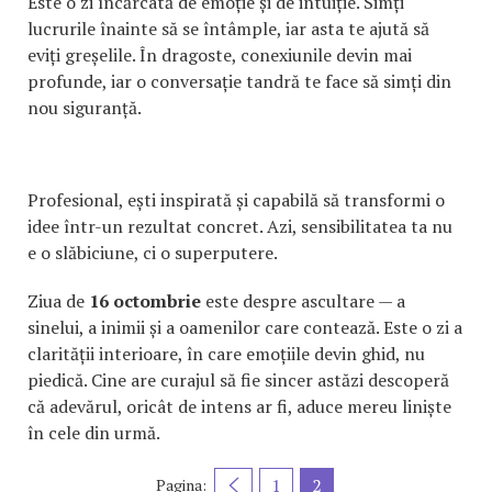
Este o zi încărcată de emoție și de intuiție. Simți
lucrurile înainte să se întâmple, iar asta te ajută să
eviți greșelile. În dragoste, conexiunile devin mai
profunde, iar o conversație tandră te face să simți din
nou siguranță.
Profesional, ești inspirată și capabilă să transformi o
idee într-un rezultat concret. Azi, sensibilitatea ta nu
e o slăbiciune, ci o superputere.
Ziua de
16 octombrie
este despre ascultare — a
sinelui, a inimii și a oamenilor care contează. Este o zi a
clarității interioare, în care emoțiile devin ghid, nu
piedică. Cine are curajul să fie sincer astăzi descoperă
că adevărul, oricât de intens ar fi, aduce mereu liniște
în cele din urmă.
1
2
Pagina: