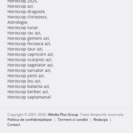
Horoscop 2025
,
Horoscop azi
,
Horoscop dragoste
,
Horoscop chinezesc
,
Astrologie
,
Horoscop lunar
,
Horoscop rac azi
,
Horoscop gemeni azi
,
Horoscop fecioara azi
,
Horoscop taur azi
,
Horoscop capricorn azi
,
Horoscop scorpion azi
,
Horoscop sagetator azi
,
Horoscop varsator azi
,
Horoscop pesti azi
,
Horoscop leu azi
,
Horoscop balanta azi
,
Horoscop berbec azi
,
Horoscop saptamanal
Copyright © 2001-2026,
iMedia Plus Group
. Toate drepturile rezervate
Politica de confidențialitate
|
Termeni si conditii
|
Redacţia
|
Contact