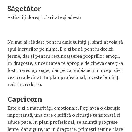
Săgetător
Astăzi îți dorești claritate și adevăr.
Nu mai ai răbdare pentru ambiguități și simți nevoia să
spui lucrurilor pe nume. E o zi bună pentru decizii
ferme, dar și pentru recunoașterea propriilor emoții.
În dragoste, sinceritatea te apropie de cineva care ți-a
fost mereu aproape, dar pe care abia acum începi să-l
vezi cu adevărat. În plan profesional, o veste bună îți
redă încrederea.
Capricorn
Este o zi a maturității emoționale. Poți avea o discuție
importantă, una care clarifică o situație tensionată și
aduce pace. În plan profesional, se anunță progrese
lente, dar sigure, iar în dragoste, primești semne clare