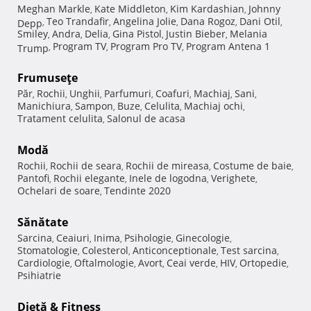
Meghan Markle
Kate Middleton
Kim Kardashian
Johnny
,
,
,
Teo Trandafir
Angelina Jolie
Dana Rogoz
Dani Otil
Depp
,
,
,
,
,
Smiley
Andra
Delia
Gina Pistol
Justin Bieber
Melania
,
,
,
,
,
Program TV
Program Pro TV
Program Antena 1
Trump
,
,
,
Frumuseţe
Păr
Rochii
Unghii
Parfumuri
Coafuri
Machiaj
Sani
,
,
,
,
,
,
,
Manichiura
Sampon
Buze
Celulita
Machiaj ochi
,
,
,
,
,
Tratament celulita
Salonul de acasa
,
Modă
Rochii
Rochii de seara
Rochii de mireasa
Costume de baie
,
,
,
,
Pantofi
Rochii elegante
Inele de logodna
Verighete
,
,
,
,
Ochelari de soare
Tendinte 2020
,
Sănătate
Sarcina
Ceaiuri
Inima
Psihologie
Ginecologie
,
,
,
,
,
Stomatologie
Colesterol
Anticonceptionale
Test sarcina
,
,
,
,
Cardiologie
Oftalmologie
Avort
Ceai verde
HIV
Ortopedie
,
,
,
,
,
,
Psihiatrie
Dietă & Fitness