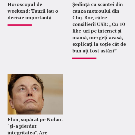
Horoscopul de
Ședință cu scântei din
weekend: Taurii iau o
cauza metroului din
decizie importantă
Cluj. Boc, către
consilierii USR: „Cu 10
like-uri pe internet și
mamă, mergeți acasă,
explicați la soție cât de
bun ați fost astăzi”
Elon, supărat pe Nolan:
"şi-a pierdut
integritatea". Are