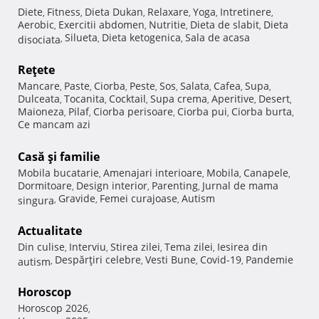
Diete
Fitness
Dieta Dukan
Relaxare
Yoga
Intretinere
,
,
,
,
,
,
Aerobic
Exercitii abdomen
Nutritie
Dieta de slabit
Dieta
,
,
,
,
Silueta
Dieta ketogenica
Sala de acasa
disociata
,
,
,
Reţete
Mancare
Paste
Ciorba
Peste
Sos
Salata
Cafea
Supa
,
,
,
,
,
,
,
,
Dulceata
Tocanita
Cocktail
Supa crema
Aperitive
Desert
,
,
,
,
,
,
Maioneza
Pilaf
Ciorba perisoare
Ciorba pui
Ciorba burta
,
,
,
,
,
Ce mancam azi
Casă şi familie
Mobila bucatarie
Amenajari interioare
Mobila
Canapele
,
,
,
,
Dormitoare
Design interior
Parenting
Jurnal de mama
,
,
,
Gravide
Femei curajoase
Autism
singura
,
,
,
Actualitate
Din culise
Interviu
Stirea zilei
Tema zilei
Iesirea din
,
,
,
,
Despărţiri celebre
Vesti Bune
Covid-19
Pandemie
autism
,
,
,
,
Horoscop
Horoscop 2026
,