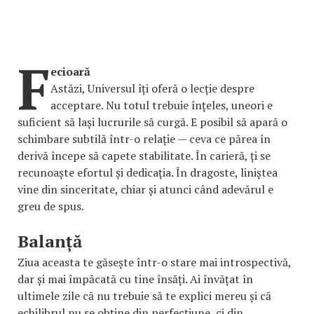
F
ecioară
Astăzi, Universul îți oferă o lecție despre
acceptare. Nu totul trebuie înțeles, uneori e
suficient să lași lucrurile să curgă. E posibil să apară o
schimbare subtilă într-o relație — ceva ce părea în
derivă începe să capete stabilitate. În carieră, ți se
recunoaște efortul și dedicația. În dragoste, liniștea
vine din sinceritate, chiar și atunci când adevărul e
greu de spus.
Balanță
Ziua aceasta te găsește într-o stare mai introspectivă,
dar și mai împăcată cu tine însăți. Ai învățat în
ultimele zile că nu trebuie să te explici mereu și că
echilibrul nu se obține din perfecțiune, ci din