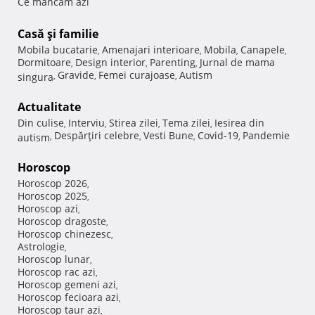
Ce mancam azi
Casă şi familie
Mobila bucatarie
Amenajari interioare
Mobila
Canapele
,
,
,
,
Dormitoare
Design interior
Parenting
Jurnal de mama
,
,
,
Gravide
Femei curajoase
Autism
singura
,
,
,
Actualitate
Din culise
Interviu
Stirea zilei
Tema zilei
Iesirea din
,
,
,
,
Despărţiri celebre
Vesti Bune
Covid-19
Pandemie
autism
,
,
,
,
Horoscop
Horoscop 2026
,
Horoscop 2025
,
Horoscop azi
,
Horoscop dragoste
,
Horoscop chinezesc
,
Astrologie
,
Horoscop lunar
,
Horoscop rac azi
,
Horoscop gemeni azi
,
Horoscop fecioara azi
,
Horoscop taur azi
,