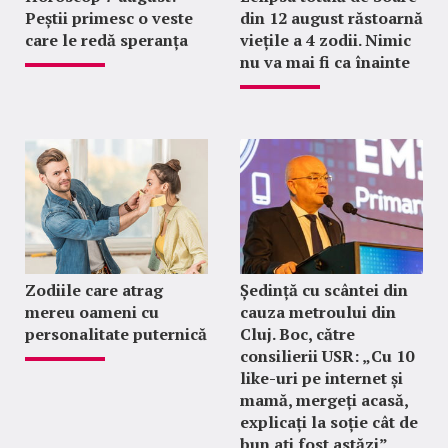
Peștii primesc o veste
din 12 august răstoarnă
care le redă speranța
viețile a 4 zodii. Nimic
nu va mai fi ca înainte
Zodiile care atrag
Ședință cu scântei din
mereu oameni cu
cauza metroului din
personalitate puternică
Cluj. Boc, către
consilierii USR: „Cu 10
like-uri pe internet și
mamă, mergeți acasă,
explicați la soție cât de
bun ați fost astăzi”