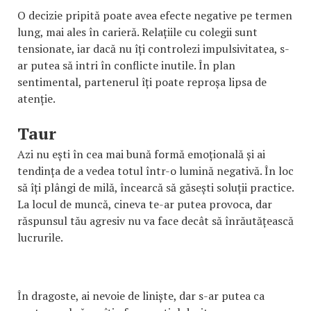
O decizie pripită poate avea efecte negative pe termen
lung, mai ales în carieră. Relațiile cu colegii sunt
tensionate, iar dacă nu îți controlezi impulsivitatea, s-
ar putea să intri în conflicte inutile. În plan
sentimental, partenerul îți poate reproșa lipsa de
atenție.
Taur
Azi nu ești în cea mai bună formă emoțională și ai
tendința de a vedea totul într-o lumină negativă. În loc
să îți plângi de milă, încearcă să găsești soluții practice.
La locul de muncă, cineva te-ar putea provoca, dar
răspunsul tău agresiv nu va face decât să înrăutățească
lucrurile.
În dragoste, ai nevoie de liniște, dar s-ar putea ca