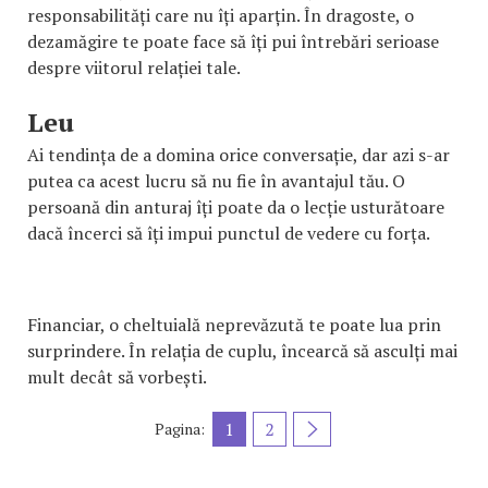
responsabilități care nu îți aparțin. În dragoste, o
dezamăgire te poate face să îți pui întrebări serioase
despre viitorul relației tale.
Leu
Ai tendința de a domina orice conversație, dar azi s-ar
putea ca acest lucru să nu fie în avantajul tău. O
persoană din anturaj îți poate da o lecție usturătoare
dacă încerci să îți impui punctul de vedere cu forța.
Financiar, o cheltuială neprevăzută te poate lua prin
surprindere. În relația de cuplu, încearcă să asculți mai
mult decât să vorbești.
1
2
Pagina: