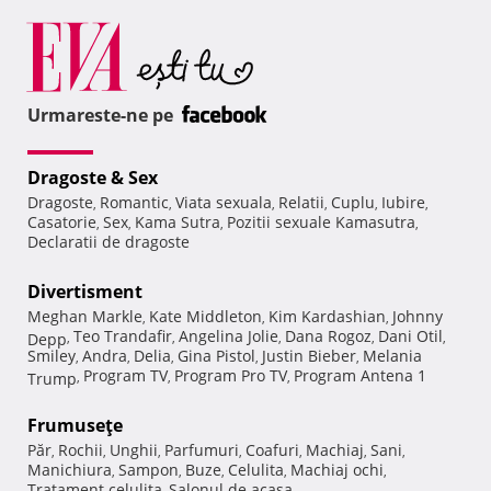
Urmareste-ne pe
Dragoste & Sex
Dragoste
Romantic
Viata sexuala
Relatii
Cuplu
Iubire
,
,
,
,
,
,
Casatorie
Sex
Kama Sutra
Pozitii sexuale Kamasutra
,
,
,
,
Declaratii de dragoste
Divertisment
Meghan Markle
Kate Middleton
Kim Kardashian
Johnny
,
,
,
Teo Trandafir
Angelina Jolie
Dana Rogoz
Dani Otil
Depp
,
,
,
,
,
Smiley
Andra
Delia
Gina Pistol
Justin Bieber
Melania
,
,
,
,
,
Program TV
Program Pro TV
Program Antena 1
Trump
,
,
,
Frumuseţe
Păr
Rochii
Unghii
Parfumuri
Coafuri
Machiaj
Sani
,
,
,
,
,
,
,
Manichiura
Sampon
Buze
Celulita
Machiaj ochi
,
,
,
,
,
Tratament celulita
Salonul de acasa
,