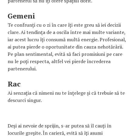
partenerul să nu îți ofere spațiul dorit.
Gemeni
Te confrunți cu o zi în care îți este greu să iei decizii
clare. Ai tendința de a oscila între mai multe variante,
iar acest lucru îți consumă multă energie. Profesional,
ai putea pierde o oportunitate din cauza nehotărârii.
Pe plan sentimental, evită să faci promisiuni pe care
nu le poți respecta, altfel vei pierde încrederea
partenerului.
Rac
Ai senzația că nimeni nu te înțelege și că trebuie să te
descurci singur.
Deși ai nevoie de sprijin, s-ar putea să îl cauți în
locurile greșite. În carieră, evită să îți asumi