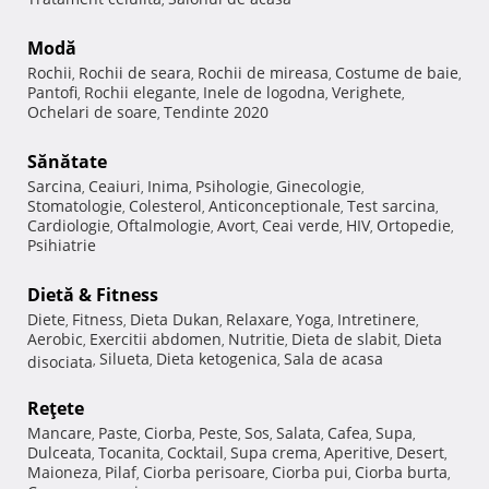
Modă
Rochii
Rochii de seara
Rochii de mireasa
Costume de baie
,
,
,
,
Pantofi
Rochii elegante
Inele de logodna
Verighete
,
,
,
,
Ochelari de soare
Tendinte 2020
,
Sănătate
Sarcina
Ceaiuri
Inima
Psihologie
Ginecologie
,
,
,
,
,
Stomatologie
Colesterol
Anticonceptionale
Test sarcina
,
,
,
,
Cardiologie
Oftalmologie
Avort
Ceai verde
HIV
Ortopedie
,
,
,
,
,
,
Psihiatrie
Dietă & Fitness
Diete
Fitness
Dieta Dukan
Relaxare
Yoga
Intretinere
,
,
,
,
,
,
Aerobic
Exercitii abdomen
Nutritie
Dieta de slabit
Dieta
,
,
,
,
Silueta
Dieta ketogenica
Sala de acasa
disociata
,
,
,
Reţete
Mancare
Paste
Ciorba
Peste
Sos
Salata
Cafea
Supa
,
,
,
,
,
,
,
,
Dulceata
Tocanita
Cocktail
Supa crema
Aperitive
Desert
,
,
,
,
,
,
Maioneza
Pilaf
Ciorba perisoare
Ciorba pui
Ciorba burta
,
,
,
,
,