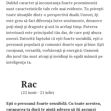
Dublul caracter şi inconstanţa foarte proeminentă
sunt caracteristicile tale cele mai evidente. Tu priveşti
toate situaţiile dintr-o perspectivă duală. Uneori, îţi
este greu să faci diferenţa între sentimente, deoarece
poţi simţi şi dragoste şi ură în acelaşi timp. Puterea
interioară este principalul tău dar, de care poţi abuza
uneori. Datorită faptului că eşti foarte sociabilă, eşti o
persoană populară şi comunici doarte uşor şi bine. Eşti
curajoasă, versatilă, vorbăreaţă şi energică. Oamenii
din jurul tău sunt atraşi şi invidioşi în egală măsură pe
inteligenţa ta.
Rac
(22 iunie - 21 iulie)
Eşti o persoană foarte sensibilă. Cu toate acestea,
carapacea ta dură te ajută adesea să îţi ascunzi