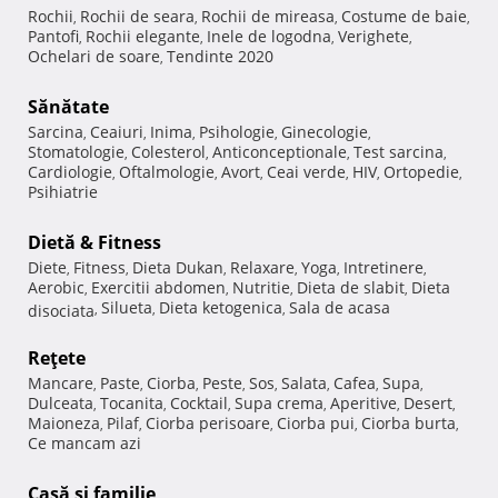
Rochii
Rochii de seara
Rochii de mireasa
Costume de baie
,
,
,
,
Pantofi
Rochii elegante
Inele de logodna
Verighete
,
,
,
,
Ochelari de soare
Tendinte 2020
,
Sănătate
Sarcina
Ceaiuri
Inima
Psihologie
Ginecologie
,
,
,
,
,
Stomatologie
Colesterol
Anticonceptionale
Test sarcina
,
,
,
,
Cardiologie
Oftalmologie
Avort
Ceai verde
HIV
Ortopedie
,
,
,
,
,
,
Psihiatrie
Dietă & Fitness
Diete
Fitness
Dieta Dukan
Relaxare
Yoga
Intretinere
,
,
,
,
,
,
Aerobic
Exercitii abdomen
Nutritie
Dieta de slabit
Dieta
,
,
,
,
Silueta
Dieta ketogenica
Sala de acasa
disociata
,
,
,
Reţete
Mancare
Paste
Ciorba
Peste
Sos
Salata
Cafea
Supa
,
,
,
,
,
,
,
,
Dulceata
Tocanita
Cocktail
Supa crema
Aperitive
Desert
,
,
,
,
,
,
Maioneza
Pilaf
Ciorba perisoare
Ciorba pui
Ciorba burta
,
,
,
,
,
Ce mancam azi
Casă şi familie