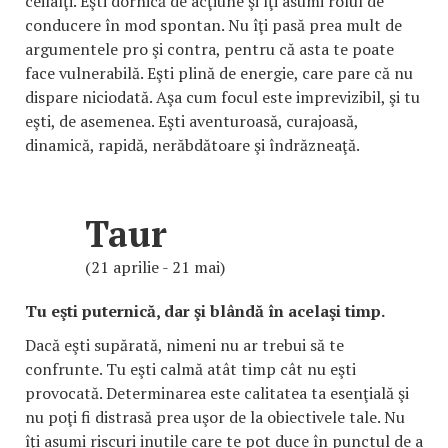
ceilalţi. Eşti dornică de acţiune şi îţi asumi rolul de
conducere în mod spontan. Nu îţi pasă prea mult de
argumentele pro şi contra, pentru că asta te poate
face vulnerabilă. Eşti plină de energie, care pare că nu
dispare niciodată. Aşa cum focul este imprevizibil, şi tu
eşti, de asemenea. Eşti aventuroasă, curajoasă,
dinamică, rapidă, nerăbdătoare şi îndrăzneaţă.
Taur
(21 aprilie - 21 mai)
Tu eşti puternică, dar şi blândă în acelaşi timp.
Dacă eşti supărată, nimeni nu ar trebui să te
confrunte. Tu eşti calmă atât timp cât nu eşti
provocată. Determinarea este calitatea ta esenţială şi
nu poţi fi distrasă prea uşor de la obiectivele tale. Nu
îţi asumi riscuri inutile care te pot duce în punctul de a