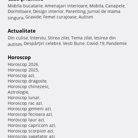
Mobila bucatarie
Amenajari interioare
Mobila
Canapele
,
,
,
,
Dormitoare
Design interior
Parenting
Jurnal de mama
,
,
,
Gravide
Femei curajoase
Autism
singura
,
,
,
Actualitate
Din culise
Interviu
Stirea zilei
Tema zilei
Iesirea din
,
,
,
,
Despărţiri celebre
Vesti Bune
Covid-19
Pandemie
autism
,
,
,
,
Horoscop
Horoscop 2026
,
Horoscop 2025
,
Horoscop azi
,
Horoscop dragoste
,
Horoscop chinezesc
,
Astrologie
,
Horoscop lunar
,
Horoscop rac azi
,
Horoscop gemeni azi
,
Horoscop fecioara azi
,
Horoscop taur azi
,
Horoscop capricorn azi
,
Horoscop scorpion azi
,
Horoscop sagetator azi
,