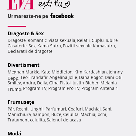
Urmareste-ne pe
Dragoste & Sex
Dragoste
Romantic
Viata sexuala
Relatii
Cuplu
Iubire
,
,
,
,
,
,
Casatorie
Sex
Kama Sutra
Pozitii sexuale Kamasutra
,
,
,
,
Declaratii de dragoste
Divertisment
Meghan Markle
Kate Middleton
Kim Kardashian
Johnny
,
,
,
Teo Trandafir
Angelina Jolie
Dana Rogoz
Dani Otil
Depp
,
,
,
,
,
Smiley
Andra
Delia
Gina Pistol
Justin Bieber
Melania
,
,
,
,
,
Program TV
Program Pro TV
Program Antena 1
Trump
,
,
,
Frumuseţe
Păr
Rochii
Unghii
Parfumuri
Coafuri
Machiaj
Sani
,
,
,
,
,
,
,
Manichiura
Sampon
Buze
Celulita
Machiaj ochi
,
,
,
,
,
Tratament celulita
Salonul de acasa
,
Modă