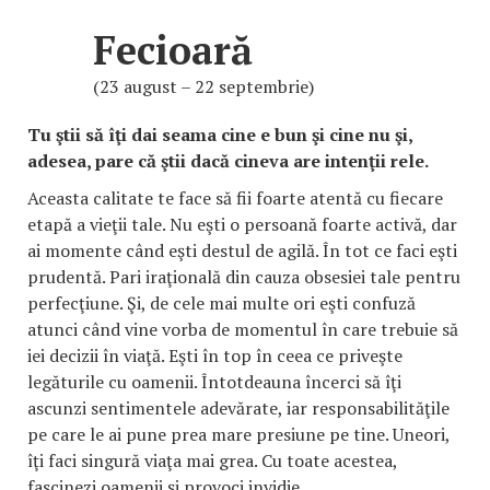
Fecioară
(23 august – 22 septembrie)
Tu ştii să îţi dai seama cine e bun şi cine nu şi,
adesea, pare că ştii dacă cineva are intenţii rele.
Aceasta calitate te face să fii foarte atentă cu fiecare
etapă a vieţii tale. Nu eşti o persoană foarte activă, dar
ai momente când eşti destul de agilă. În tot ce faci eşti
prudentă. Pari iraţională din cauza obsesiei tale pentru
perfecţiune. Şi, de cele mai multe ori eşti confuză
atunci când vine vorba de momentul în care trebuie să
iei decizii în viaţă. Eşti în top în ceea ce priveşte
legăturile cu oamenii. Întotdeauna încerci să îţi
ascunzi sentimentele adevărate, iar responsabilităţile
pe care le ai pune prea mare presiune pe tine. Uneori,
îţi faci singură viaţa mai grea. Cu toate acestea,
fascinezi oamenii şi provoci invidie.