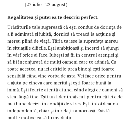
(22 iulie - 22 august)
Regalitatea şi puterea te descriu perfect.
Trăsăturile tale sugerează că eşti condus de dorinţa de
a fi admirată şi iubită, dornică să treacă la acţiune şi
mereu plină de viaţă. Tăria ta iese la suprafaţa mereu
în situaţiile dificile. Eşti ambiţioasă şi încerci să ajungi
în vârf orice ai face. Iubeşti să fii în centrul atenţiei şi
să fii înconjurată de mulţi oameni care te admiră. Cu
toate acestea, nu iei criticile prea bine şi eşti foarte
sensibilă când vine vorba de asta. Vei face orice pentru
a ajuta pe cineva care merită şi eşti foarte bună la
inimă. Eşti foarte atentă atunci când alegi ce oameni să
stea lângă tine. Eşti un lider înnăscut pentru că iei cele
mai bune decizii în condiţii de stres. Eşti întotdeauna
independentă, chiar şi în relaţia amoroasă. Există
multe motive ca să fii invidiată.