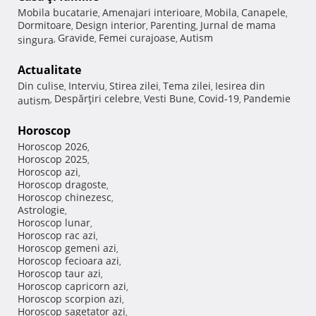
Mobila bucatarie
Amenajari interioare
Mobila
Canapele
,
,
,
,
Dormitoare
Design interior
Parenting
Jurnal de mama
,
,
,
Gravide
Femei curajoase
Autism
singura
,
,
,
Actualitate
Din culise
Interviu
Stirea zilei
Tema zilei
Iesirea din
,
,
,
,
Despărţiri celebre
Vesti Bune
Covid-19
Pandemie
autism
,
,
,
,
Horoscop
Horoscop 2026
,
Horoscop 2025
,
Horoscop azi
,
Horoscop dragoste
,
Horoscop chinezesc
,
Astrologie
,
Horoscop lunar
,
Horoscop rac azi
,
Horoscop gemeni azi
,
Horoscop fecioara azi
,
Horoscop taur azi
,
Horoscop capricorn azi
,
Horoscop scorpion azi
,
Horoscop sagetator azi
,