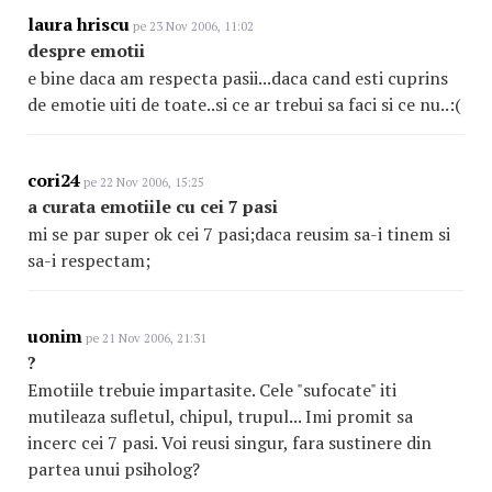
laura hriscu
pe 23 Nov 2006, 11:02
despre emotii
e bine daca am respecta pasii...daca cand esti cuprins
de emotie uiti de toate..si ce ar trebui sa faci si ce nu..:(
cori24
pe 22 Nov 2006, 15:25
a curata emotiile cu cei 7 pasi
mi se par super ok cei 7 pasi;daca reusim sa-i tinem si
sa-i respectam;
uonim
pe 21 Nov 2006, 21:31
?
Emotiile trebuie impartasite. Cele "sufocate" iti
mutileaza sufletul, chipul, trupul... Imi promit sa
incerc cei 7 pasi. Voi reusi singur, fara sustinere din
partea unui psiholog?