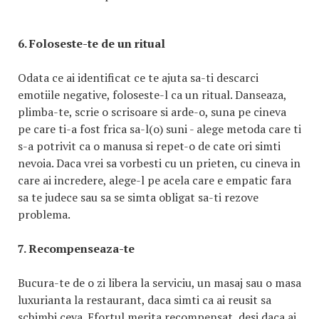
6. Foloseste-te de un ritual
Odata ce ai identificat ce te ajuta sa-ti descarci
emotiile negative, foloseste-l ca un ritual. Danseaza,
plimba-te, scrie o scrisoare si arde-o, suna pe cineva
pe care ti-a fost frica sa-l(o) suni - alege metoda care ti
s-a potrivit ca o manusa si repet-o de cate ori simti
nevoia. Daca vrei sa vorbesti cu un prieten, cu cineva in
care ai incredere, alege-l pe acela care e empatic fara
sa te judece sau sa se simta obligat sa-ti rezove
problema.
7. Recompenseaza-te
Bucura-te de o zi libera la serviciu, un masaj sau o masa
luxurianta la restaurant, daca simti ca ai reusit sa
schimbi ceva. Efortul merita recompensat..desi daca ai