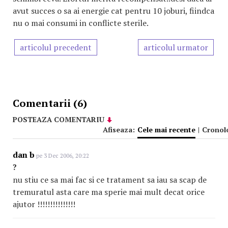
avut succes o sa ai energie cat pentru 10 joburi, fiindca
nu o mai consumi in conflicte sterile.
articolul precedent
articolul urmator
Comentarii (6)
POSTEAZA COMENTARIU
Afiseaza:
Cele mai recente
|
Cronol
dan b
pe 3 Dec 2006, 20:22
?
nu stiu ce sa mai fac si ce tratament sa iau sa scap de
tremuratul asta care ma sperie mai mult decat orice
ajutor !!!!!!!!!!!!!!!