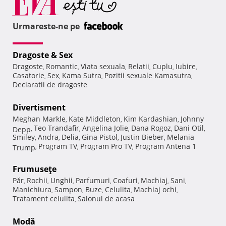
Urmareste-ne pe
Dragoste & Sex
Dragoste
Romantic
Viata sexuala
Relatii
Cuplu
Iubire
,
,
,
,
,
,
Casatorie
Sex
Kama Sutra
Pozitii sexuale Kamasutra
,
,
,
,
Declaratii de dragoste
Divertisment
Meghan Markle
Kate Middleton
Kim Kardashian
Johnny
,
,
,
Teo Trandafir
Angelina Jolie
Dana Rogoz
Dani Otil
Depp
,
,
,
,
,
Smiley
Andra
Delia
Gina Pistol
Justin Bieber
Melania
,
,
,
,
,
Program TV
Program Pro TV
Program Antena 1
Trump
,
,
,
Frumuseţe
Păr
Rochii
Unghii
Parfumuri
Coafuri
Machiaj
Sani
,
,
,
,
,
,
,
Manichiura
Sampon
Buze
Celulita
Machiaj ochi
,
,
,
,
,
Tratament celulita
Salonul de acasa
,
Modă