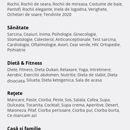
Rochii
Rochii de seara
Rochii de mireasa
Costume de baie
,
,
,
,
Pantofi
Rochii elegante
Inele de logodna
Verighete
,
,
,
,
Ochelari de soare
Tendinte 2020
,
Sănătate
Sarcina
Ceaiuri
Inima
Psihologie
Ginecologie
,
,
,
,
,
Stomatologie
Colesterol
Anticonceptionale
Test sarcina
,
,
,
,
Cardiologie
Oftalmologie
Avort
Ceai verde
HIV
Ortopedie
,
,
,
,
,
,
Psihiatrie
Dietă & Fitness
Diete
Fitness
Dieta Dukan
Relaxare
Yoga
Intretinere
,
,
,
,
,
,
Aerobic
Exercitii abdomen
Nutritie
Dieta de slabit
Dieta
,
,
,
,
Silueta
Dieta ketogenica
Sala de acasa
disociata
,
,
,
Reţete
Mancare
Paste
Ciorba
Peste
Sos
Salata
Cafea
Supa
,
,
,
,
,
,
,
,
Dulceata
Tocanita
Cocktail
Supa crema
Aperitive
Desert
,
,
,
,
,
,
Maioneza
Pilaf
Ciorba perisoare
Ciorba pui
Ciorba burta
,
,
,
,
,
Ce mancam azi
Casă şi familie