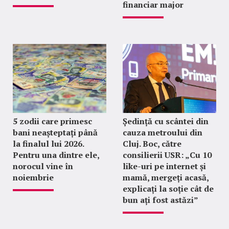
financiar major
5 zodii care primesc
Ședință cu scântei din
bani neașteptați până
cauza metroului din
la finalul lui 2026.
Cluj. Boc, către
Pentru una dintre ele,
consilierii USR: „Cu 10
norocul vine în
like-uri pe internet și
noiembrie
mamă, mergeți acasă,
explicați la soție cât de
bun ați fost astăzi”