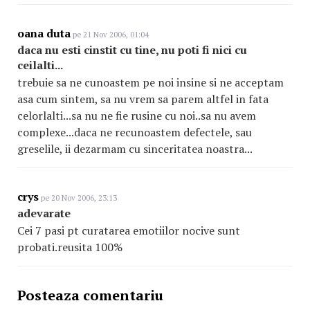
oana duta
pe 21 Nov 2006, 01:04
daca nu esti cinstit cu tine, nu poti fi nici cu
ceilalti...
trebuie sa ne cunoastem pe noi insine si ne acceptam
asa cum sintem, sa nu vrem sa parem altfel in fata
celorlalti...sa nu ne fie rusine cu noi..sa nu avem
complexe...daca ne recunoastem defectele, sau
greselile, ii dezarmam cu sinceritatea noastra...
crys
pe 20 Nov 2006, 23:13
adevarate
Cei 7 pasi pt curatarea emotiilor nocive sunt
probati.reusita 100%
Posteaza comentariu