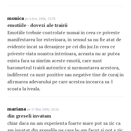
monica
pe 6 Dec 2006, 13:33
emotiile - dovezi ale trairii
Emotiile trebuie controlate numai in ceea ce priveste
manifestarea lor exterioara, in sensul sa nu fie atat de
evidente incat sa deranjeze pe cei din jur.In ceea ce
priveste viata noastra interioara, aceasta nu ar putea
exista fara sa simtim aceste emotii, care sunt
barometrul trairii autentice si surmontarea acestora,
indiferent ca sunt pozitive sau negative tine de curaj in
afirmarea adevarului pe care acestea incearca sa-l
scoata la iveala.
mariana
pe 27 Mar 2006, 20:26
din greseli invatam
chiar daca nu am experienta foarte mare pot sa zic ca
am invatat din greselile pe care le-am facut si pot s zic