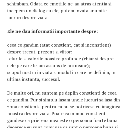
schimbam. Odata ce emotiile ne-au atras atentia si
incepem un dialog cu ele, putem invata anumite
lucruri despre viata.
Ele ne dau informatii importante despre:
ceea ce gandim (atat constient, cat si inconstient)
despre trecut, prezent si viitor;
telurile si valorile noastre profunde (chiar si despre
cele pe care le-am ascuns de noi insine);
scopul nostru in viata si modul in care ne definim, in
ultima instanta, succesul.
De multe ori, nu suntem pe deplin constienti de ceea
ce gandim. Pur si simplu lasam unele lucruri sa iasa din
zona constienta pentru ca nu se potrivesc cu imaginea
noastra despre viata. Poate ca in mod constient
gandesc ca prietena mea este o persoana foarte buna
deoarece eu sunt convinsa ca sunt o persoana buna si