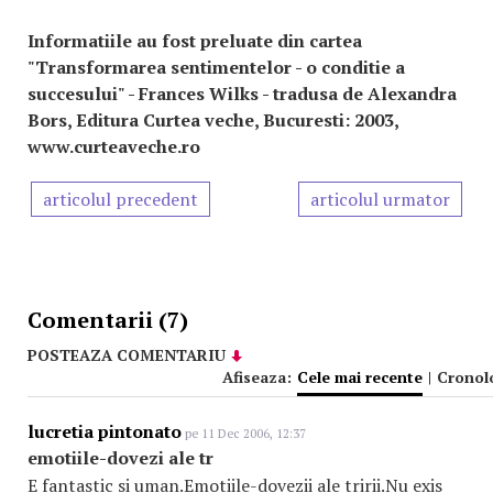
Informatiile au fost preluate din cartea
"Transformarea sentimentelor - o conditie a
succesului" - Frances Wilks - tradusa de Alexandra
Bors, Editura Curtea veche, Bucuresti: 2003,
www.curteaveche.ro
articolul precedent
articolul urmator
Comentarii (7)
POSTEAZA COMENTARIU
Afiseaza:
Cele mai recente
|
Cronol
lucretia pintonato
pe 11 Dec 2006, 12:37
emotiile-dovezi ale tr
E fantastic si uman.Emotiile-dovezii ale tririi.Nu exis