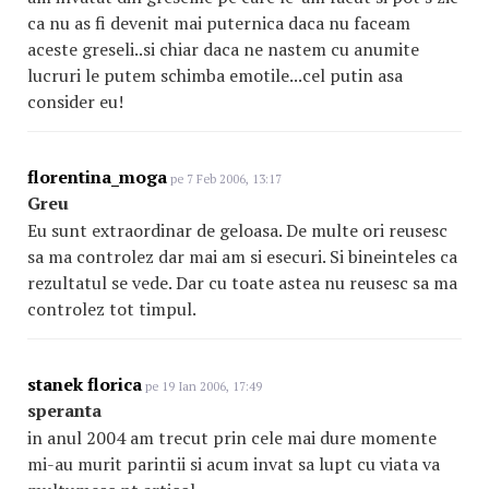
ca nu as fi devenit mai puternica daca nu faceam
aceste greseli..si chiar daca ne nastem cu anumite
lucruri le putem schimba emotile...cel putin asa
consider eu!
florentina_moga
pe 7 Feb 2006, 13:17
Greu
Eu sunt extraordinar de geloasa. De multe ori reusesc
sa ma controlez dar mai am si esecuri. Si bineinteles ca
rezultatul se vede. Dar cu toate astea nu reusesc sa ma
controlez tot timpul.
stanek florica
pe 19 Ian 2006, 17:49
speranta
in anul 2004 am trecut prin cele mai dure momente
mi-au murit parintii si acum invat sa lupt cu viata va