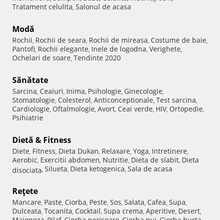
Tratament celulita
Salonul de acasa
,
Modă
Rochii
Rochii de seara
Rochii de mireasa
Costume de baie
,
,
,
,
Pantofi
Rochii elegante
Inele de logodna
Verighete
,
,
,
,
Ochelari de soare
Tendinte 2020
,
Sănătate
Sarcina
Ceaiuri
Inima
Psihologie
Ginecologie
,
,
,
,
,
Stomatologie
Colesterol
Anticonceptionale
Test sarcina
,
,
,
,
Cardiologie
Oftalmologie
Avort
Ceai verde
HIV
Ortopedie
,
,
,
,
,
,
Psihiatrie
Dietă & Fitness
Diete
Fitness
Dieta Dukan
Relaxare
Yoga
Intretinere
,
,
,
,
,
,
Aerobic
Exercitii abdomen
Nutritie
Dieta de slabit
Dieta
,
,
,
,
Silueta
Dieta ketogenica
Sala de acasa
disociata
,
,
,
Reţete
Mancare
Paste
Ciorba
Peste
Sos
Salata
Cafea
Supa
,
,
,
,
,
,
,
,
Dulceata
Tocanita
Cocktail
Supa crema
Aperitive
Desert
,
,
,
,
,
,
Maioneza
Pilaf
Ciorba perisoare
Ciorba pui
Ciorba burta