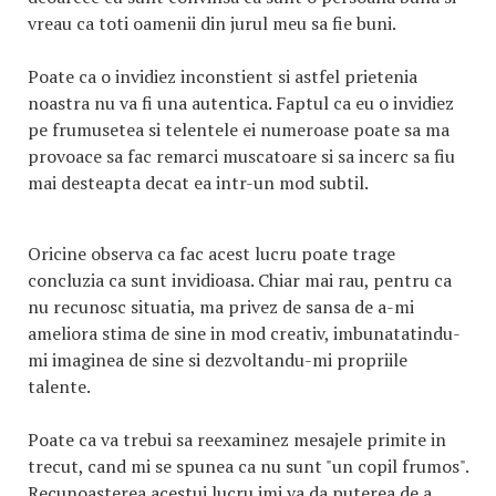
vreau ca toti oamenii din jurul meu sa fie buni.
Poate ca o invidiez inconstient si astfel prietenia
noastra nu va fi una autentica. Faptul ca eu o invidiez
pe frumusetea si telentele ei numeroase poate sa ma
provoace sa fac remarci muscatoare si sa incerc sa fiu
mai desteapta decat ea intr-un mod subtil.
Oricine observa ca fac acest lucru poate trage
concluzia ca sunt invidioasa. Chiar mai rau, pentru ca
nu recunosc situatia, ma privez de sansa de a-mi
ameliora stima de sine in mod creativ, imbunatatindu-
mi imaginea de sine si dezvoltandu-mi propriile
talente.
Poate ca va trebui sa reexaminez mesajele primite in
trecut, cand mi se spunea ca nu sunt "un copil frumos".
Recunoasterea acestui lucru imi va da puterea de a