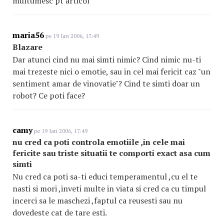
multumesc pt articol
maria56
pe 19 Ian 2006, 17:49
Blazare
Dar atunci cind nu mai simti nimic? Cind nimic nu-ti
mai trezeste nici o emotie, sau in cel mai fericit caz "un
sentiment amar de vinovatie"? Cind te simti doar un
robot? Ce poti face?
camy
pe 19 Ian 2006, 17:49
nu cred ca poti controla emotiile ,in cele mai
fericite sau triste situatii te comporti exact asa cum
simti
Nu cred ca poti sa-ti educi temperamentul ,cu el te
nasti si mori ,inveti multe in viata si cred ca cu timpul
incerci sa le maschezi ,faptul ca reusesti sau nu
dovedeste cat de tare esti.