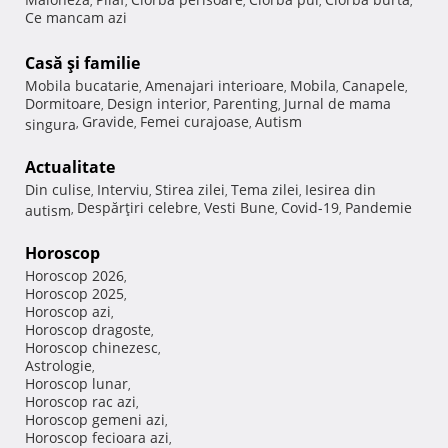
,
,
,
,
,
Ce mancam azi
Casă şi familie
Mobila bucatarie
Amenajari interioare
Mobila
Canapele
,
,
,
,
Dormitoare
Design interior
Parenting
Jurnal de mama
,
,
,
Gravide
Femei curajoase
Autism
singura
,
,
,
Actualitate
Din culise
Interviu
Stirea zilei
Tema zilei
Iesirea din
,
,
,
,
Despărţiri celebre
Vesti Bune
Covid-19
Pandemie
autism
,
,
,
,
Horoscop
Horoscop 2026
,
Horoscop 2025
,
Horoscop azi
,
Horoscop dragoste
,
Horoscop chinezesc
,
Astrologie
,
Horoscop lunar
,
Horoscop rac azi
,
Horoscop gemeni azi
,
Horoscop fecioara azi
,