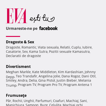
Urmareste-ne pe
Dragoste & Sex
Dragoste
Romantic
Viata sexuala
Relatii
Cuplu
Iubire
,
,
,
,
,
,
Casatorie
Sex
Kama Sutra
Pozitii sexuale Kamasutra
,
,
,
,
Declaratii de dragoste
Divertisment
Meghan Markle
Kate Middleton
Kim Kardashian
Johnny
,
,
,
Teo Trandafir
Angelina Jolie
Dana Rogoz
Dani Otil
Depp
,
,
,
,
,
Smiley
Andra
Delia
Gina Pistol
Justin Bieber
Melania
,
,
,
,
,
Program TV
Program Pro TV
Program Antena 1
Trump
,
,
,
Frumuseţe
Păr
Rochii
Unghii
Parfumuri
Coafuri
Machiaj
Sani
,
,
,
,
,
,
,
Manichiura
Sampon
Buze
Celulita
Machiaj ochi
,
,
,
,
,