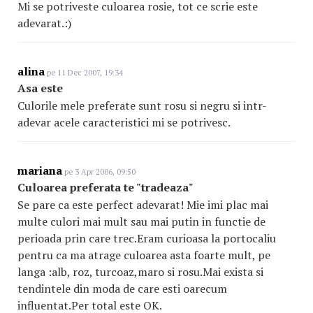
Mi se potriveste culoarea rosie, tot ce scrie este
adevarat.:)
alina
pe 11 Dec 2007, 19:34
Asa este
Culorile mele preferate sunt rosu si negru si intr-
adevar acele caracteristici mi se potrivesc.
mariana
pe 3 Apr 2006, 09:50
Culoarea preferata te "tradeaza"
Se pare ca este perfect adevarat! Mie imi plac mai
multe culori mai mult sau mai putin in functie de
perioada prin care trec.Eram curioasa la portocaliu
pentru ca ma atrage culoarea asta foarte mult, pe
langa :alb, roz, turcoaz,maro si rosu.Mai exista si
tendintele din moda de care esti oarecum
influentat.Per total este OK.