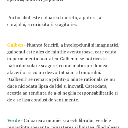
Portocaliul este culoarea tineretii, a puterii, a
curajului, a curiozitatii si agitatiei.
Galben
- Nuanta fericirii, a intelepciunii si imaginatiei,
galbenul este ales de mintile aventuroase, care cauta
in permanenta noutatea. Galbenul se potriveste
naturilor solare si agere, cu inclinatii spre lumea
afacerilor si cu un dezvoltat simt al umorului.
"Galbenii" se remarca printr-o minte rationala ce nu
duce niciodata lipsa de idei si inovatii. Cateodata,
acestia au tendinta de a-si neglija responsabilitatile si
de a se lasa condusi de sentimente.
Verde
- Culoarea armoniei si a echilibrului, verdele
reprezinta speranta, renasterea si linistea, fiind aleasa