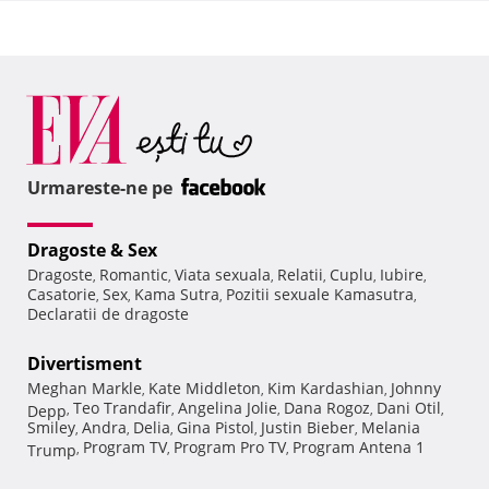
Urmareste-ne pe
Dragoste & Sex
Dragoste
Romantic
Viata sexuala
Relatii
Cuplu
Iubire
,
,
,
,
,
,
Casatorie
Sex
Kama Sutra
Pozitii sexuale Kamasutra
,
,
,
,
Declaratii de dragoste
Divertisment
Meghan Markle
Kate Middleton
Kim Kardashian
Johnny
,
,
,
Teo Trandafir
Angelina Jolie
Dana Rogoz
Dani Otil
Depp
,
,
,
,
,
Smiley
Andra
Delia
Gina Pistol
Justin Bieber
Melania
,
,
,
,
,
Program TV
Program Pro TV
Program Antena 1
Trump
,
,
,