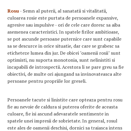
Rosu
- Semn al puterii, al sanatatii si vitalitatii,
culoarea rosie este purtata de persoanele expansive,
agresive sau impulsive - ori de cele care doresc sa aiba
asemenea caracteristici. In spatele firilor ambitioase,
se pot ascunde persoane puternice care sunt capabile
sa se descurce in orice situatie, dar care se grabesc sa
eticheteze lumea din jur. De obicei "oamenii rosii" sunt
optimisti, nu suporta monotonia, sunt nelinistiti si
incapabili de introspectii. Acestora li se pare greu sa fie
obiectivi, de multe ori ajungand sa invinovateasca alte
persoane pentru propriile lor greseli.
Persoanele tacute si linistite care opteaza pentru rosu
fie au nevoie de caldura si puterea oferite de aceasta
culoare, fie isi ascund adevaratele sentimente in
spatele unei impresii de sobrietate. In general, rosul
este ales de oamenii deschisi, dornici sa traiasca intens