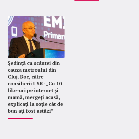
Ședință cu scântei din
cauza metroului din
Cluj. Boc, către
consilierii USR: „Cu 10
like-uri pe internet și
mamă, mergeți acasă,
explicați la soție cât de
bun ați fost astăzi”