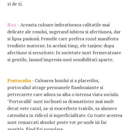
zi de zi.
Roz
- Aceasta culoare imbratiseaza calitatile mai
delicate ale rosului, sugerand iubirea si afectiunea, dar
si lipsa pasiunii. Femeile care prefera rozul manifesta
tendinte materne. In acelasi timp, ele tanjesc dupa
afectiune si securitate. In societate sunt fermecatoare
si gentile, lasand impresia unei sensibilitati aparte.
Portocaliu
- Culoarea luxului si a placerilor,
portocaliul atrage persoanele flamboaiante si
petrecarete care adora sa aiba o intensa viata sociala.
"Portocaliii" sunt inclinati sa dramatizeze mai mult
decat este cazul, sa-si exacerbeze trairile, sa alunece
cateodata in ridicol si superficialitate. Cu toate acestea
sunt remarcati absolut peste tot pe unde isi fac
aparitia, fiind firi populare.