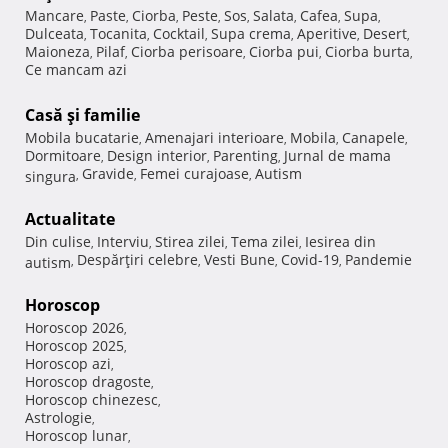
Mancare
Paste
Ciorba
Peste
Sos
Salata
Cafea
Supa
,
,
,
,
,
,
,
,
Dulceata
Tocanita
Cocktail
Supa crema
Aperitive
Desert
,
,
,
,
,
,
Maioneza
Pilaf
Ciorba perisoare
Ciorba pui
Ciorba burta
,
,
,
,
,
Ce mancam azi
Casă şi familie
Mobila bucatarie
Amenajari interioare
Mobila
Canapele
,
,
,
,
Dormitoare
Design interior
Parenting
Jurnal de mama
,
,
,
Gravide
Femei curajoase
Autism
singura
,
,
,
Actualitate
Din culise
Interviu
Stirea zilei
Tema zilei
Iesirea din
,
,
,
,
Despărţiri celebre
Vesti Bune
Covid-19
Pandemie
autism
,
,
,
,
Horoscop
Horoscop 2026
,
Horoscop 2025
,
Horoscop azi
,
Horoscop dragoste
,
Horoscop chinezesc
,
Astrologie
,
Horoscop lunar
,