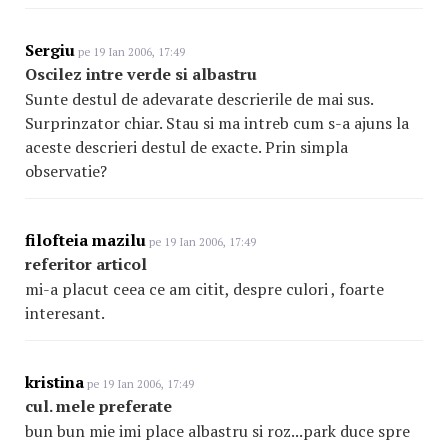
Sergiu
pe 19 Ian 2006, 17:49
Oscilez intre verde si albastru
Sunte destul de adevarate descrierile de mai sus.
Surprinzator chiar. Stau si ma intreb cum s-a ajuns la
aceste descrieri destul de exacte. Prin simpla
observatie?
filofteia mazilu
pe 19 Ian 2006, 17:49
referitor articol
mi-a placut ceea ce am citit, despre culori , foarte
interesant.
kristina
pe 19 Ian 2006, 17:49
cul. mele preferate
bun bun mie imi place albastru si roz...park duce spre