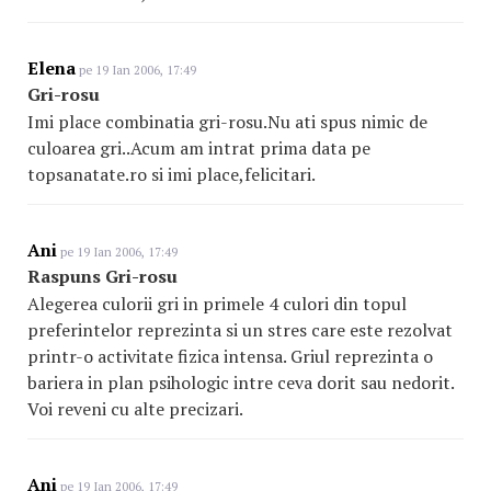
Elena
pe 19 Ian 2006, 17:49
Gri-rosu
Imi place combinatia gri-rosu.Nu ati spus nimic de
culoarea gri..Acum am intrat prima data pe
topsanatate.ro si imi place,felicitari.
Ani
pe 19 Ian 2006, 17:49
Raspuns Gri-rosu
Alegerea culorii gri in primele 4 culori din topul
preferintelor reprezinta si un stres care este rezolvat
printr-o activitate fizica intensa. Griul reprezinta o
bariera in plan psihologic intre ceva dorit sau nedorit.
Voi reveni cu alte precizari.
Ani
pe 19 Ian 2006, 17:49