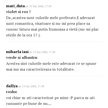
mari_dnta
pe 19 Ian 2006, 17:49
violet si roz !
Da ,acastea sunt culorile mele preferate.E adevarat
sunt romantica, visatoare si nu-mi prea place sa
cunosc latura mai putin frumoasa a vietii (nu-mi plac
stirile de la ora 17 ).
mihaela iasi
pe 19 Ian 2006, 17:49
verde si albastru
Acestea sint culorile mele este adevarat ce se spune
mai sus ma caracterizeaza in totalitate.
dallya
pe 19 Ian 2006, 17:49
roshu
voi chiar m-ati caracterizat pe mine :P parca m-ati
cunoaste pe bune de nu....