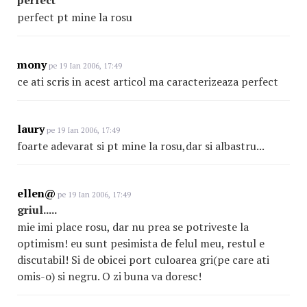
perfect
perfect pt mine la rosu
mony
pe 19 Ian 2006, 17:49
ce ati scris in acest articol ma caracterizeaza perfect
laury
pe 19 Ian 2006, 17:49
foarte adevarat si pt mine la rosu,dar si albastru...
ellen@
pe 19 Ian 2006, 17:49
griul.....
mie imi place rosu, dar nu prea se potriveste la
optimism! eu sunt pesimista de felul meu, restul e
discutabil! Si de obicei port culoarea gri(pe care ati
omis-o) si negru. O zi buna va doresc!