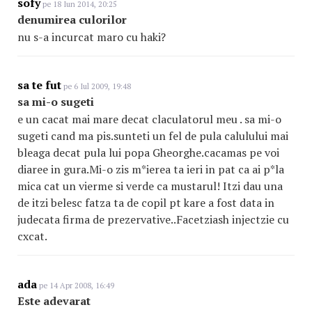
sofy
pe 18 Iun 2014, 20:25
denumirea culorilor
nu s-a incurcat maro cu haki?
sa te fut
pe 6 Iul 2009, 19:48
sa mi-o sugeti
e un cacat mai mare decat claculatorul meu . sa mi-o
sugeti cand ma pis.sunteti un fel de pula calulului mai
bleaga decat pula lui popa Gheorghe.cacamas pe voi
diaree in gura.Mi-o zis m*ierea ta ieri in pat ca ai p*la
mica cat un vierme si verde ca mustarul! Itzi dau una
de itzi belesc fatza ta de copil pt kare a fost data in
judecata firma de prezervative..Facetziash injectzie cu
cxcat.
ada
pe 14 Apr 2008, 16:49
Este adevarat