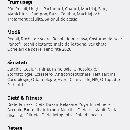
Frumuseţe
Păr
Rochii
Unghii
Parfumuri
Coafuri
Machiaj
Sani
,
,
,
,
,
,
,
Manichiura
Sampon
Buze
Celulita
Machiaj ochi
,
,
,
,
,
Tratament celulita
Salonul de acasa
,
Modă
Rochii
Rochii de seara
Rochii de mireasa
Costume de baie
,
,
,
,
Pantofi
Rochii elegante
Inele de logodna
Verighete
,
,
,
,
Ochelari de soare
Tendinte 2020
,
Sănătate
Sarcina
Ceaiuri
Inima
Psihologie
Ginecologie
,
,
,
,
,
Stomatologie
Colesterol
Anticonceptionale
Test sarcina
,
,
,
,
Cardiologie
Oftalmologie
Avort
Ceai verde
HIV
Ortopedie
,
,
,
,
,
,
Psihiatrie
Dietă & Fitness
Diete
Fitness
Dieta Dukan
Relaxare
Yoga
Intretinere
,
,
,
,
,
,
Aerobic
Exercitii abdomen
Nutritie
Dieta de slabit
Dieta
,
,
,
,
Silueta
Dieta ketogenica
Sala de acasa
disociata
,
,
,
Reţete