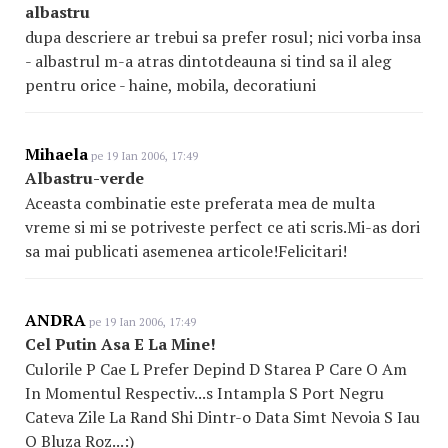
albastru
dupa descriere ar trebui sa prefer rosul; nici vorba insa
- albastrul m-a atras dintotdeauna si tind sa il aleg
pentru orice - haine, mobila, decoratiuni
Mihaela
pe 19 Ian 2006, 17:49
Albastru-verde
Aceasta combinatie este preferata mea de multa
vreme si mi se potriveste perfect ce ati scris.Mi-as dori
sa mai publicati asemenea articole!Felicitari!
ANDRA
pe 19 Ian 2006, 17:49
Cel Putin Asa E La Mine!
Culorile P Cae L Prefer Depind D Starea P Care O Am
In Momentul Respectiv...s Intampla S Port Negru
Cateva Zile La Rand Shi Dintr-o Data Simt Nevoia S Iau
O Bluza Roz...:)