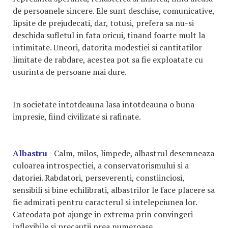
de persoanele sincere. Ele sunt deschise, comunicative,
lipsite de prejudecati, dar, totusi, prefera sa nu-si
deschida sufletul in fata oricui, tinand foarte mult la
intimitate. Uneori, datorita modestiei si cantitatilor
limitate de rabdare, acestea pot sa fie exploatate cu
usurinta de persoane mai dure.
In societate intotdeauna lasa intotdeauna o buna
impresie, fiind civilizate si rafinate.
Albastru
- Calm, milos, limpede, albastrul desemneaza
culoarea introspectiei, a conservatorismului si a
datoriei. Rabdatori, perseverenti, constiinciosi,
sensibili si bine echilibrati, albastrilor le face placere sa
fie admirati pentru caracterul si intelepciunea lor.
Cateodata pot ajunge in extrema prin convingeri
inflexibile si precautii prea numeroase.