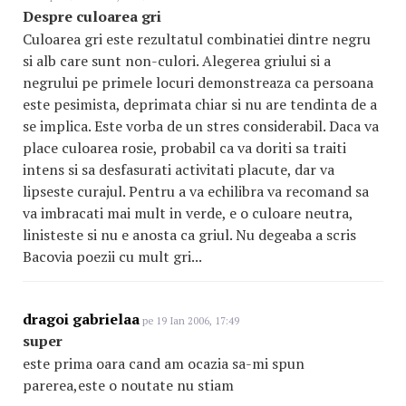
Despre culoarea gri
Culoarea gri este rezultatul combinatiei dintre negru
si alb care sunt non-culori. Alegerea griului si a
negrului pe primele locuri demonstreaza ca persoana
este pesimista, deprimata chiar si nu are tendinta de a
se implica. Este vorba de un stres considerabil. Daca va
place culoarea rosie, probabil ca va doriti sa traiti
intens si sa desfasurati activitati placute, dar va
lipseste curajul. Pentru a va echilibra va recomand sa
va imbracati mai mult in verde, e o culoare neutra,
linisteste si nu e anosta ca griul. Nu degeaba a scris
Bacovia poezii cu mult gri...
dragoi gabrielaa
pe 19 Ian 2006, 17:49
super
este prima oara cand am ocazia sa-mi spun
parerea,este o noutate nu stiam