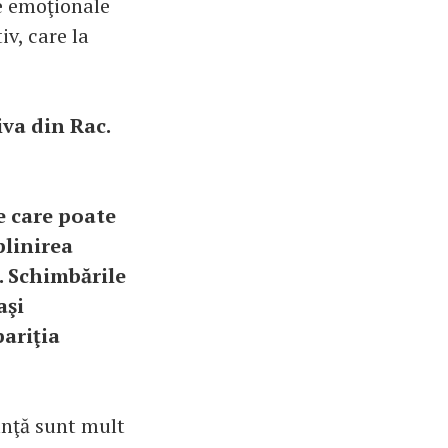
le emoţionale
v, care la
va din Rac.
e care poate
plinirea
ă. Schimbările
aşi
ariţia
anţă sunt mult