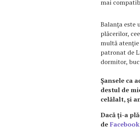
mai compatibi
Balanţa este u
plăcerilor, ce
multă atenţie 
patronat de L
dormitor, bu
Şansele ca a
destul de mic
celălalt, şi 
Dacă ţi-a plă
de
Facebook