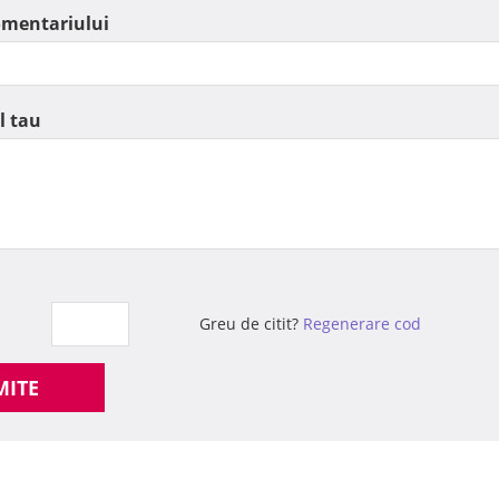
omentariului
l tau
Greu de citit?
Regenerare cod
MITE