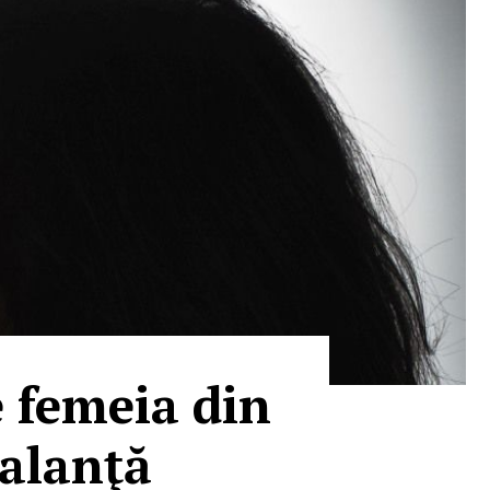
e femeia din
Balanţă