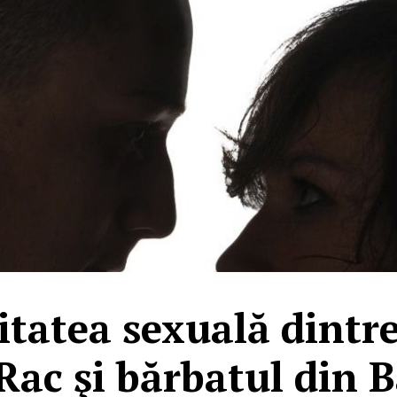
tatea sexuală dintr
Rac şi bărbatul din 