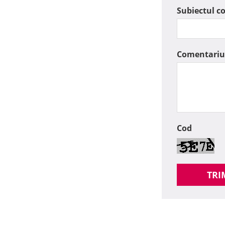
Subiectul c
Comentariu
Cod
TRI