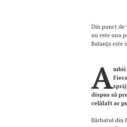
Din punct de 
nu este una p
Balanţa este 
A
mbii 
Fieca
sprij
dispus să pre
celălalt ar p
Bărbatul din B