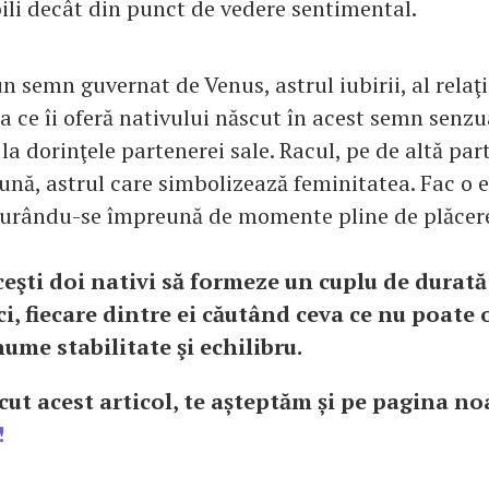
li decât din punct de vedere sentimental.
n semn guvernat de Venus, astrul iubirii, al relaţii
ea ce îi oferă nativului născut în acest semn senzua
la dorinţele partenerei sale. Racul, pe de altă part
ună, astrul care simbolizează feminitatea. Fac o 
curându-se împreună de momente pline de plăcer
ceşti doi nativi să formeze un cuplu de durată
i, fiecare dintre ei căutând ceva ce nu poate 
anume stabilitate şi echilibru.
cut acest articol, te așteptăm și pe pagina no
!