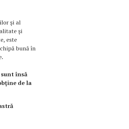
lor şi al
litate şi
e, este
echipă bună în
e.
 sunt însă
obţine de la
astră