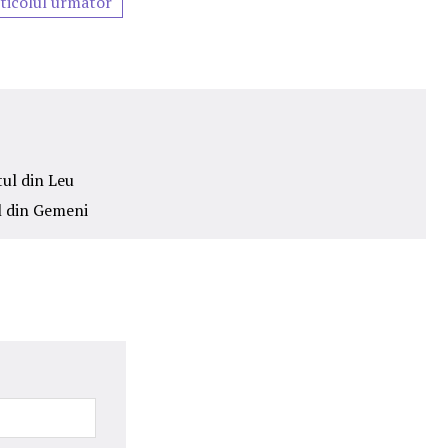
ticolul urmator
tul din Leu
l din Gemeni