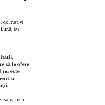
 doi nativi
Lună, iar
tăţii.
re să le ofere
ul nu este
 pentru
ţii.
i sale, ceea