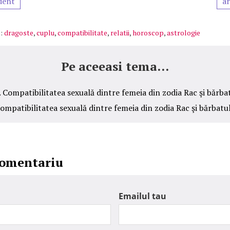
dent
ar
:
dragoste
,
cuplu
,
compatibilitate
,
relatii
,
horoscop
,
astrologie
Pe aceeasi tema...
Compatibilitatea sexuală dintre femeia din zodia Rac şi bărba
ompatibilitatea sexuală dintre femeia din zodia Rac şi bărbatu
comentariu
Emailul tau