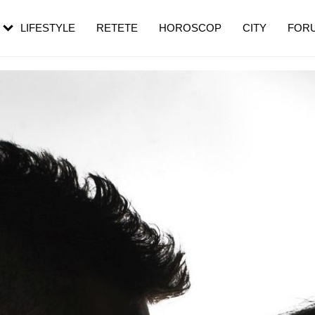
rebui să mergi
și 60 de ani. De ce te trezești mai des
pe măsură ce înaintezi în vârstă
LIFESTYLE
RETETE
HOROSCOP
CITY
FOR