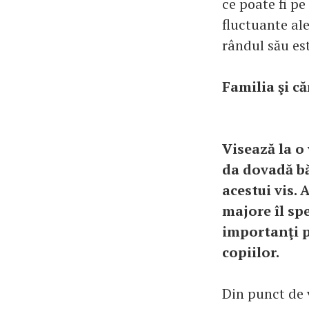
ce poate fi pe
fluctuante ale
rândul său est
Familia şi c
Visează la o
da dovadă bă
acestui vis. 
majore îl sp
importanţi p
copiilor.
Din punct de 