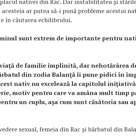
 placul nativei din Rac. Dar instabilitatea şi stări
 acesteia ar putea să-i pună probleme acestui nati
e în căutarea echilibrului.
ăminul sunt extrem de importante pentru nati
 viaţă de familie împlinită, dar nehotărârea d
rbatul din zodia Balanţă îi pune pidici în îm
Acest nativ nu excelează la capitolul iniţiativ
erie, motiv pentru care va amâna mult timp p
entru un cuplu, aşa cum sunt căsătoria sau ap
vedere sexual, femeia din Rac şi bărbatul din Bal