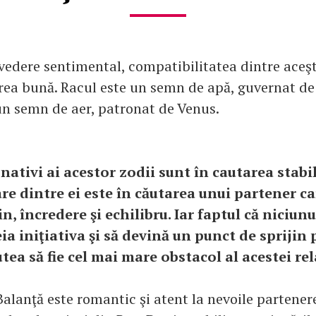
vedere sentimental, compatibilitatea dintre aceşti
rea bună. Racul este un semn de apă, guvernat de 
un semn de aer, patronat de Venus.
nativi ai acestor zodii sunt în cautarea stabili
re dintre ei este în căutarea unui partener ca
in, încredere şi echilibru. Iar faptul că niciun
ia iniţiativa şi să devină un punct de sprijin
utea să fie cel mai mare obstacol al acestei rela
alanţă este romantic şi atent la nevoile partenere