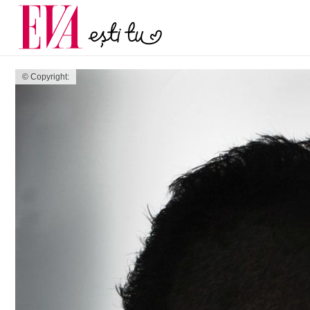
menopauză și când ar t
Carieră
la medic
Actualitate
© Copyright: