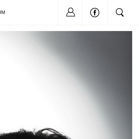
Nu ai cont?
Inregistreaza-
UM