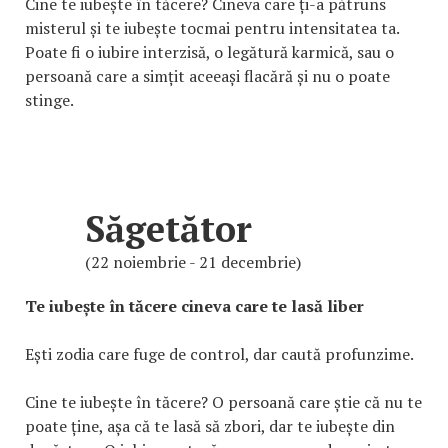
Cine te iubește în tăcere? Cineva care ți-a pătruns
misterul și te iubește tocmai pentru intensitatea ta.
Poate fi o iubire interzisă, o legătură karmică, sau o
persoană care a simțit aceeași flacără și nu o poate
stinge.
Săgetător
(22 noiembrie - 21 decembrie)
Te iubește în tăcere cineva care te lasă liber
Ești zodia care fuge de control, dar caută profunzime.
Cine te iubește în tăcere? O persoană care știe că nu te
poate ține, așa că te lasă să zbori, dar te iubește din