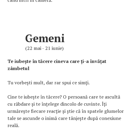
când intri în cameră.
Gemeni
(22 mai - 21 iunie)
Te iubește în tăcere cineva care ți-a învățat
zâmbetul
Tu vorbești mult, dar rar spui ce simți.
Cine te iubește în tăcere? O persoană care te ascultă
cu răbdare și te înțelege dincolo de cuvinte. Îți
urmărește fiecare reacție și știe că în spatele glumelor
tale se ascunde o inimă care tânjește după conexiune
reală.