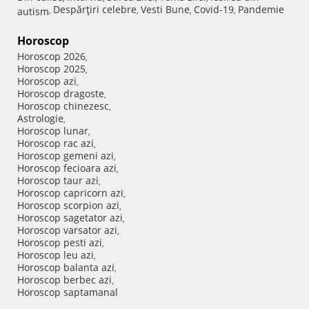
Despărţiri celebre
Vesti Bune
Covid-19
Pandemie
autism
,
,
,
,
Horoscop
Horoscop 2026
,
Horoscop 2025
,
Horoscop azi
,
Horoscop dragoste
,
Horoscop chinezesc
,
Astrologie
,
Horoscop lunar
,
Horoscop rac azi
,
Horoscop gemeni azi
,
Horoscop fecioara azi
,
Horoscop taur azi
,
Horoscop capricorn azi
,
Horoscop scorpion azi
,
Horoscop sagetator azi
,
Horoscop varsator azi
,
Horoscop pesti azi
,
Horoscop leu azi
,
Horoscop balanta azi
,
Horoscop berbec azi
,
Horoscop saptamanal