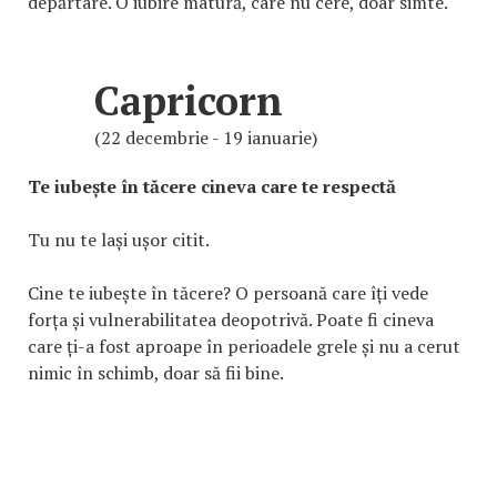
depărtare. O iubire matură, care nu cere, doar simte.
Capricorn
(22 decembrie - 19 ianuarie)
Te iubește în tăcere cineva care te respectă
Tu nu te lași ușor citit.
Cine te iubește în tăcere? O persoană care îți vede
forța și vulnerabilitatea deopotrivă. Poate fi cineva
care ți-a fost aproape în perioadele grele și nu a cerut
nimic în schimb, doar să fii bine.