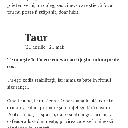
prieten vechi, un coleg, sau cineva care știe că focul
tău nu poate fi stăpânit, doar iubit.
Taur
(21 aprilie - 21 mai)
Te iubește în tăcere cineva care îți știe rutina pe de
rost
Tu ești zodia stabilității, iar inima ta bate în ritmul
siguranței.
Cine te iubește în tăcere? O persoană loială, care te
urmărește din apropiere și te înțelege fără cuvinte.
Poate că nu ți-a spus-o, dar o simți în gesturi mici:
cafeaua adusă dimineața, privirea care se luminează