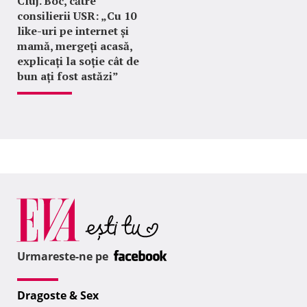
Cluj. Boc, către
consilierii USR: „Cu 10
like-uri pe internet și
mamă, mergeți acasă,
explicați la soție cât de
bun ați fost astăzi”
Urmareste-ne pe
Dragoste & Sex