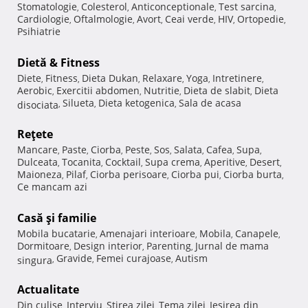
Stomatologie
Colesterol
Anticonceptionale
Test sarcina
,
,
,
,
Cardiologie
Oftalmologie
Avort
Ceai verde
HIV
Ortopedie
,
,
,
,
,
,
Psihiatrie
Dietă & Fitness
Diete
Fitness
Dieta Dukan
Relaxare
Yoga
Intretinere
,
,
,
,
,
,
Aerobic
Exercitii abdomen
Nutritie
Dieta de slabit
Dieta
,
,
,
,
Silueta
Dieta ketogenica
Sala de acasa
disociata
,
,
,
Reţete
Mancare
Paste
Ciorba
Peste
Sos
Salata
Cafea
Supa
,
,
,
,
,
,
,
,
Dulceata
Tocanita
Cocktail
Supa crema
Aperitive
Desert
,
,
,
,
,
,
Maioneza
Pilaf
Ciorba perisoare
Ciorba pui
Ciorba burta
,
,
,
,
,
Ce mancam azi
Casă şi familie
Mobila bucatarie
Amenajari interioare
Mobila
Canapele
,
,
,
,
Dormitoare
Design interior
Parenting
Jurnal de mama
,
,
,
Gravide
Femei curajoase
Autism
singura
,
,
,
Actualitate
Din culise
Interviu
Stirea zilei
Tema zilei
Iesirea din
,
,
,
,