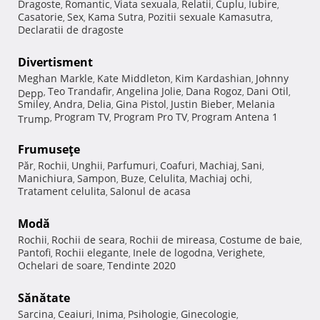
Dragoste
Romantic
Viata sexuala
Relatii
Cuplu
Iubire
,
,
,
,
,
,
Casatorie
Sex
Kama Sutra
Pozitii sexuale Kamasutra
,
,
,
,
Declaratii de dragoste
Divertisment
Meghan Markle
Kate Middleton
Kim Kardashian
Johnny
,
,
,
Teo Trandafir
Angelina Jolie
Dana Rogoz
Dani Otil
Depp
,
,
,
,
,
Smiley
Andra
Delia
Gina Pistol
Justin Bieber
Melania
,
,
,
,
,
Program TV
Program Pro TV
Program Antena 1
Trump
,
,
,
Frumuseţe
Păr
Rochii
Unghii
Parfumuri
Coafuri
Machiaj
Sani
,
,
,
,
,
,
,
Manichiura
Sampon
Buze
Celulita
Machiaj ochi
,
,
,
,
,
Tratament celulita
Salonul de acasa
,
Modă
Rochii
Rochii de seara
Rochii de mireasa
Costume de baie
,
,
,
,
Pantofi
Rochii elegante
Inele de logodna
Verighete
,
,
,
,
Ochelari de soare
Tendinte 2020
,
Sănătate
Sarcina
Ceaiuri
Inima
Psihologie
Ginecologie
,
,
,
,
,