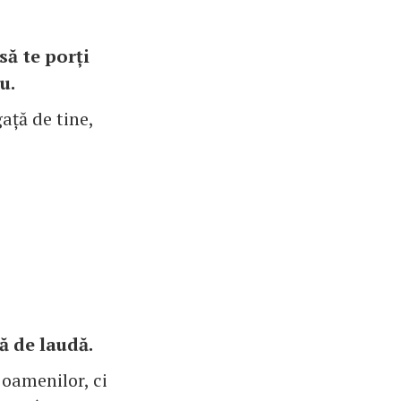
să te porți
u.
ață de tine,
ă de laudă.
 oamenilor, ci