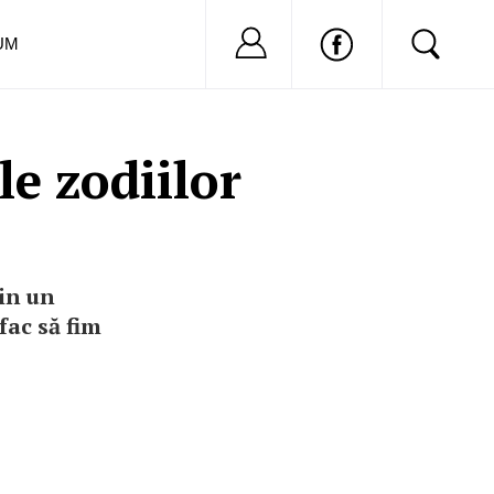
Nu ai cont?
Inregistreaza-
UM
le zodiilor
țin un
fac să fim