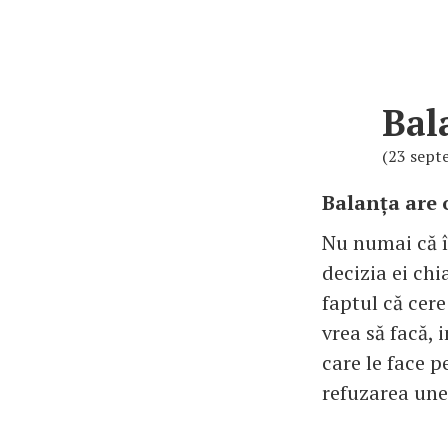
Bal
(23 sept
Balanța are 
Nu numai că î
decizia ei chi
faptul că cere
vrea să facă, 
care le face p
refuzarea unei