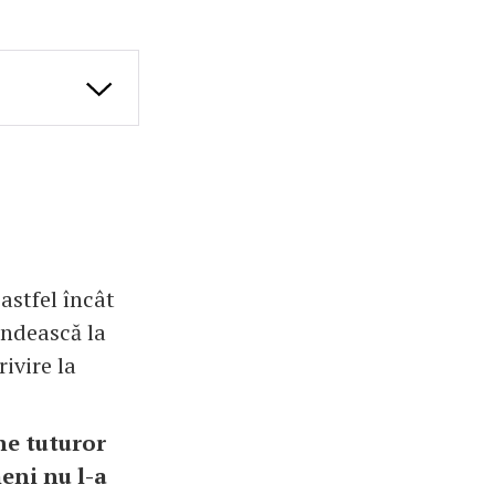
astfel încât
ândească la
ivire la
ne tuturor
eni nu l-a