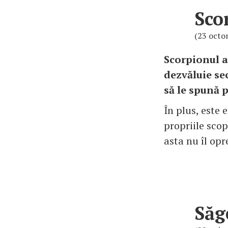
Sco
(23 octo
Scorpionul ar
dezvăluie sec
să le spună p
În plus, este
propriile scop
asta nu îl opr
Săg