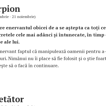
rpion
mbrie - 21 noiembrie)
e enervantul obicei de a se aștepta ca toți ceil
retele cele mai adânci și întunecate, în timp 
e ale lui.
 enervant faptul că manipulează oamenii pentru a-
uri. Nimănui nu îi place să fie folosit și o știe foar
ește să o facă în continuare.
etător