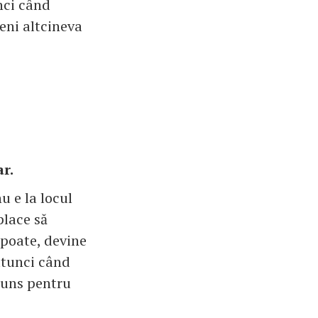
nci când
eni altcineva
r.
u e la locul
place să
 poate, devine
atunci când
spuns pentru