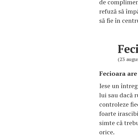
de compliment
refuză să împ
să fie în centr
Fec
(23 augu
Fecioara are
Iese un întreg
lui sau dacă r
controleze fie
foarte irasci
simte că trebu
orice.