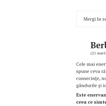
Ber
(21 marti
Cele mai enerv
spune ceva rău
consecințe, nu
gândurile și id
Este enervan
ceea ce simt