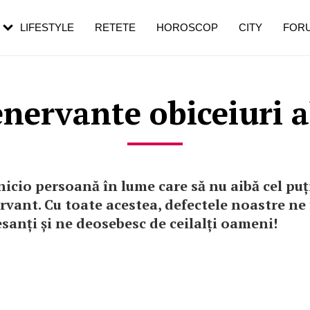
rezești mai des
Cât durează, cum te pregătești și cât
i în vârstă
de dureroasă este investigația
LIFESTYLE
RETETE
HOROSCOP
CITY
FOR
nervante obiceiuri a
nicio persoană în lume care să nu aibă cel pu
rvant. Cu toate acestea, defectele noastre ne 
sanți și ne deosebesc de ceilalți oameni!