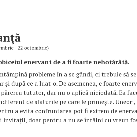
anţă
embrie - 22 octombrie)
obiceiul enervant de a fi foarte nehotărâtă.
ntâmpină probleme în a se gândi, ci trebuie să s
ar și după ce a luat-o. De asemenea, e foarte ener
 părerea tututor, dar nu o aplică niciodată. Ea fa
indiferent de sfaturile pe care le primește. Uneori,
entru a evita confruntarea pot fi extrem de enerva
 invitații, doar pentru a nu se întâlni cu vreun fos