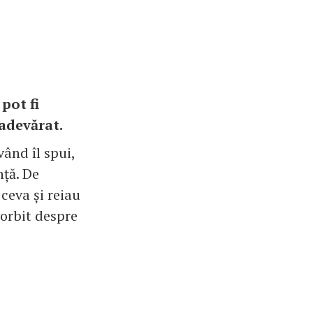
pot fi
 adevărat.
vând îl spui,
nță. De
ceva și reiau
vorbit despre