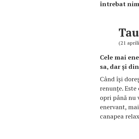
întrebat nim
Tau
(21 april
Cele mai ene
sa, dar și di
Când își doreș
renunțe. Este 
opri până nu v
enervant, mai 
canapea rela