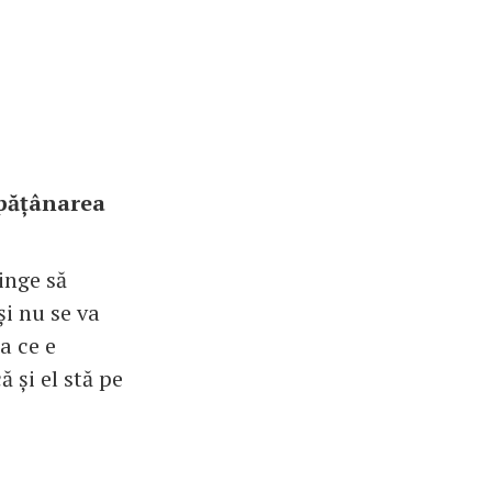
ăpățânarea
inge să
și nu se va
a ce e
ă și el stă pe