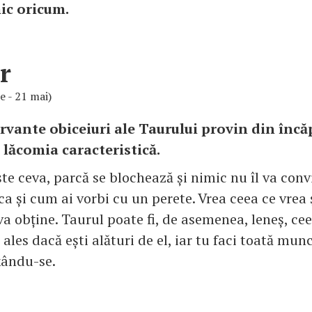
ic oricum.
r
ie - 21 mai)
rvante obiceiuri ale Taurului provin din înc
n lăcomia caracteristică.
te ceva, parcă se blochează și nimic nu îl va conv
ca și cum ai vorbi cu un perete. Vrea ceea ce vrea 
a obține. Taurul poate fi, de asemenea, leneș, cee
ales dacă ești alături de el, iar tu faci toată munc
xându-se.