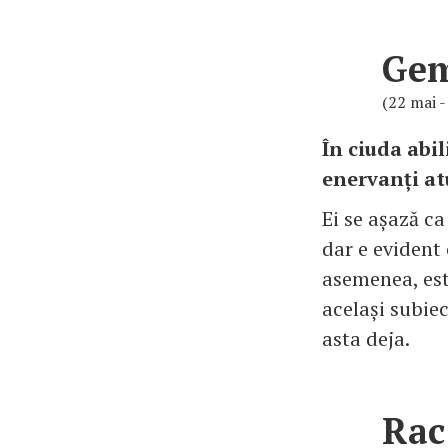
Ge
(22 mai -
În ciuda abil
enervanți at
Ei se așază ca
dar e evident 
asemenea, est
același subiec
asta deja.
Rac