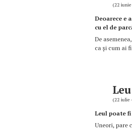
(22 iunie 
Deoarece e at
cu el de parc
De asemenea, 
ca și cum ai f
Leu
(22 iulie
Leul poate f
Uneori, pare c