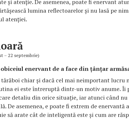
e și atenție. De asemenea, poate fi enervant atu
ărtășească lumina reflectoarelor și nu lasă pe nim
ul atenției.
ioară
st – 22 septembrie)
 obiceiul enervant de a face din țânțar armăsa
 tărăboi chiar și dacă cel mai neimportant lucru n
utina ei este întreruptă dintr-un motiv anume. Îi 
care detaliu din orice situație, iar atunci când nu
bilă. De asemenea, e poate fi extrem de enervantă 
ie să arate cât de inteligentă este și cum are ră