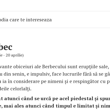
bec
e - 20 aprilie)
ante obiceiuri ale Berbecului sunt erupțiile sale, 
 din senin, e impulsiv, face lucrurile fără să se g
 ia în considerare pe nimeni și e respingător cu pr
eile celorlalți.
t atunci când se urcă pe acel piedestal și spu
e, mai ales atunci când timpul e limitat și nim