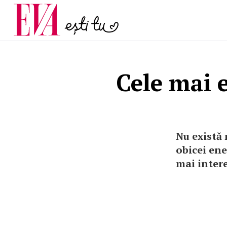
și 60 de ani. De ce te t
Carieră
pe măsură ce înaintez
Actualitate
Cele mai e
Nu există 
obicei ene
mai intere