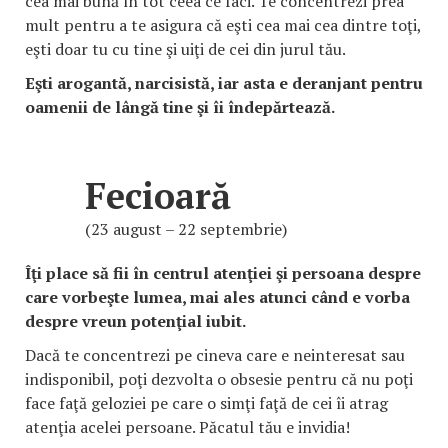
cea mai bună în tot ceea ce faci. Te concentrezi prea
mult pentru a te asigura că eşti cea mai cea dintre toţi,
eşti doar tu cu tine şi uiţi de cei din jurul tău.
Eşti arogantă, narcisistă, iar asta e deranjant pentru
oamenii de lângă tine şi îi îndepărtează.
Fecioară
(23 august – 22 septembrie)
Îţi place să fii în centrul atenţiei şi persoana despre
care vorbeşte lumea, mai ales atunci când e vorba
despre vreun potenţial iubit.
Dacă te concentrezi pe cineva care e neinteresat sau
indisponibil, poţi dezvolta o obsesie pentru că nu poţi
face faţă geloziei pe care o simţi faţă de cei îi atrag
atenţia acelei persoane. Păcatul tău e invidia!