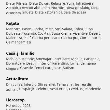
Diete
Fitness
Dieta Dukan
Relaxare
Yoga
Intretinere
,
,
,
,
,
,
Aerobic
Exercitii abdomen
Nutritie
Dieta de slabit
Dieta
,
,
,
,
Silueta
Dieta ketogenica
Sala de acasa
disociata
,
,
,
Reţete
Mancare
Paste
Ciorba
Peste
Sos
Salata
Cafea
Supa
,
,
,
,
,
,
,
,
Dulceata
Tocanita
Cocktail
Supa crema
Aperitive
Desert
,
,
,
,
,
,
Maioneza
Pilaf
Ciorba perisoare
Ciorba pui
Ciorba burta
,
,
,
,
,
Ce mancam azi
Casă şi familie
Mobila bucatarie
Amenajari interioare
Mobila
Canapele
,
,
,
,
Dormitoare
Design interior
Parenting
Jurnal de mama
,
,
,
Gravide
Femei curajoase
Autism
singura
,
,
,
Actualitate
Din culise
Interviu
Stirea zilei
Tema zilei
Iesirea din
,
,
,
,
Despărţiri celebre
Vesti Bune
Covid-19
Pandemie
autism
,
,
,
,
Horoscop
Horoscop 2026
,
Horoscop 2025