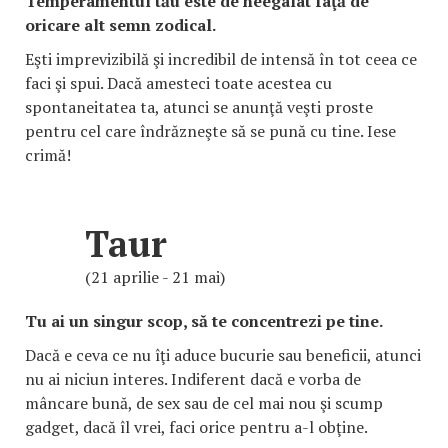
Temperamentul tău este de neegalat faţă de
oricare alt semn zodical.
Eşti imprevizibilă şi incredibil de intensă în tot ceea ce
faci şi spui. Dacă amesteci toate acestea cu
spontaneitatea ta, atunci se anunţă veşti proste
pentru cel care îndrăzneşte să se pună cu tine. Iese
crimă!
Taur
(21 aprilie - 21 mai)
Tu ai un singur scop, să te concentrezi pe tine.
Dacă e ceva ce nu îţi aduce bucurie sau beneficii, atunci
nu ai niciun interes. Indiferent dacă e vorba de
mâncare bună, de sex sau de cel mai nou şi scump
gadget, dacă îl vrei, faci orice pentru a-l obţine.