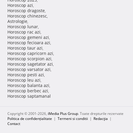
,
Horoscop azi
,
Horoscop dragoste
,
Horoscop chinezesc
,
Astrologie
,
Horoscop lunar
,
Horoscop rac azi
,
Horoscop gemeni azi
,
Horoscop fecioara azi
,
Horoscop taur azi
,
Horoscop capricorn azi
,
Horoscop scorpion azi
,
Horoscop sagetator azi
,
Horoscop varsator azi
,
Horoscop pesti azi
,
Horoscop leu azi
,
Horoscop balanta azi
,
Horoscop berbec azi
,
Horoscop saptamanal
Copyright © 2001-2026,
iMedia Plus Group
. Toate drepturile rezervate
Politica de confidențialitate
|
Termeni si conditii
|
Redacţia
|
Contact