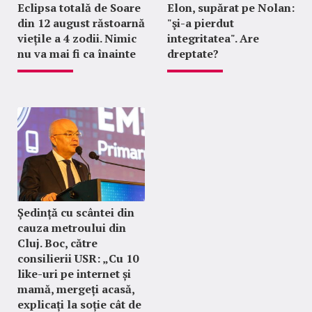
Eclipsa totală de Soare
Elon, supărat pe Nolan:
din 12 august răstoarnă
"şi-a pierdut
viețile a 4 zodii. Nimic
integritatea". Are
nu va mai fi ca înainte
dreptate?
Ședință cu scântei din
cauza metroului din
Cluj. Boc, către
consilierii USR: „Cu 10
like-uri pe internet și
mamă, mergeți acasă,
explicați la soție cât de