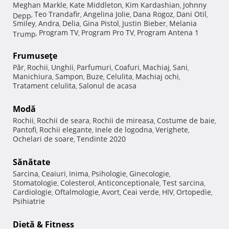
Meghan Markle
Kate Middleton
Kim Kardashian
Johnny
,
,
,
Teo Trandafir
Angelina Jolie
Dana Rogoz
Dani Otil
Depp
,
,
,
,
,
Smiley
Andra
Delia
Gina Pistol
Justin Bieber
Melania
,
,
,
,
,
Program TV
Program Pro TV
Program Antena 1
Trump
,
,
,
Frumuseţe
Păr
Rochii
Unghii
Parfumuri
Coafuri
Machiaj
Sani
,
,
,
,
,
,
,
Manichiura
Sampon
Buze
Celulita
Machiaj ochi
,
,
,
,
,
Tratament celulita
Salonul de acasa
,
Modă
Rochii
Rochii de seara
Rochii de mireasa
Costume de baie
,
,
,
,
Pantofi
Rochii elegante
Inele de logodna
Verighete
,
,
,
,
Ochelari de soare
Tendinte 2020
,
Sănătate
Sarcina
Ceaiuri
Inima
Psihologie
Ginecologie
,
,
,
,
,
Stomatologie
Colesterol
Anticonceptionale
Test sarcina
,
,
,
,
Cardiologie
Oftalmologie
Avort
Ceai verde
HIV
Ortopedie
,
,
,
,
,
,
Psihiatrie
Dietă & Fitness