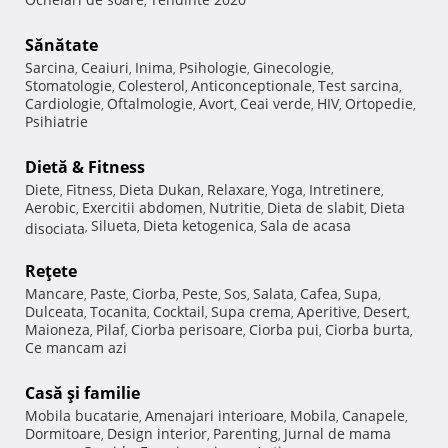
,
Sănătate
Sarcina
Ceaiuri
Inima
Psihologie
Ginecologie
,
,
,
,
,
Stomatologie
Colesterol
Anticonceptionale
Test sarcina
,
,
,
,
Cardiologie
Oftalmologie
Avort
Ceai verde
HIV
Ortopedie
,
,
,
,
,
,
Psihiatrie
Dietă & Fitness
Diete
Fitness
Dieta Dukan
Relaxare
Yoga
Intretinere
,
,
,
,
,
,
Aerobic
Exercitii abdomen
Nutritie
Dieta de slabit
Dieta
,
,
,
,
Silueta
Dieta ketogenica
Sala de acasa
disociata
,
,
,
Reţete
Mancare
Paste
Ciorba
Peste
Sos
Salata
Cafea
Supa
,
,
,
,
,
,
,
,
Dulceata
Tocanita
Cocktail
Supa crema
Aperitive
Desert
,
,
,
,
,
,
Maioneza
Pilaf
Ciorba perisoare
Ciorba pui
Ciorba burta
,
,
,
,
,
Ce mancam azi
Casă şi familie
Mobila bucatarie
Amenajari interioare
Mobila
Canapele
,
,
,
,
Dormitoare
Design interior
Parenting
Jurnal de mama
,
,
,