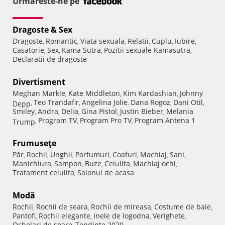
Urmareste-ne pe
Dragoste & Sex
Dragoste
Romantic
Viata sexuala
Relatii
Cuplu
Iubire
,
,
,
,
,
,
Casatorie
Sex
Kama Sutra
Pozitii sexuale Kamasutra
,
,
,
,
Declaratii de dragoste
Divertisment
Meghan Markle
Kate Middleton
Kim Kardashian
Johnny
,
,
,
Teo Trandafir
Angelina Jolie
Dana Rogoz
Dani Otil
Depp
,
,
,
,
,
Smiley
Andra
Delia
Gina Pistol
Justin Bieber
Melania
,
,
,
,
,
Program TV
Program Pro TV
Program Antena 1
Trump
,
,
,
Frumuseţe
Păr
Rochii
Unghii
Parfumuri
Coafuri
Machiaj
Sani
,
,
,
,
,
,
,
Manichiura
Sampon
Buze
Celulita
Machiaj ochi
,
,
,
,
,
Tratament celulita
Salonul de acasa
,
Modă
Rochii
Rochii de seara
Rochii de mireasa
Costume de baie
,
,
,
,
Pantofi
Rochii elegante
Inele de logodna
Verighete
,
,
,
,
Ochelari de soare
Tendinte 2020