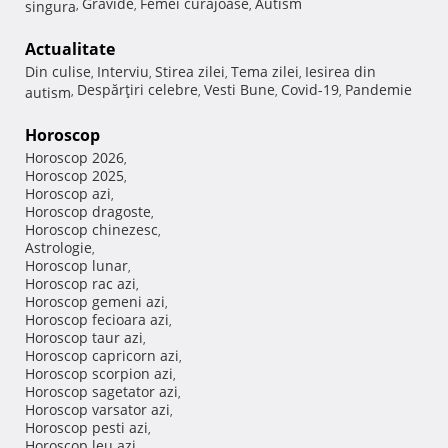
Gravide
Femei curajoase
Autism
singura
,
,
,
Actualitate
Din culise
Interviu
Stirea zilei
Tema zilei
Iesirea din
,
,
,
,
Despărţiri celebre
Vesti Bune
Covid-19
Pandemie
autism
,
,
,
,
Horoscop
Horoscop 2026
,
Horoscop 2025
,
Horoscop azi
,
Horoscop dragoste
,
Horoscop chinezesc
,
Astrologie
,
Horoscop lunar
,
Horoscop rac azi
,
Horoscop gemeni azi
,
Horoscop fecioara azi
,
Horoscop taur azi
,
Horoscop capricorn azi
,
Horoscop scorpion azi
,
Horoscop sagetator azi
,
Horoscop varsator azi
,
Horoscop pesti azi
,
Horoscop leu azi
,