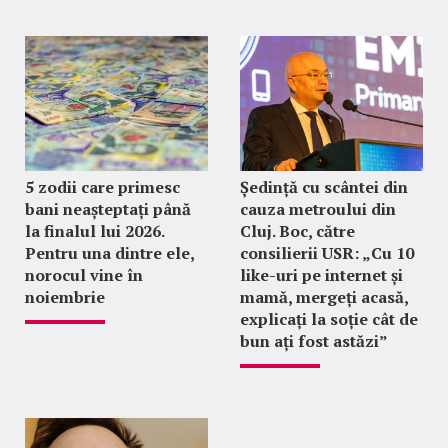
5 zodii care primesc
Ședință cu scântei din
bani neașteptați până
cauza metroului din
la finalul lui 2026.
Cluj. Boc, către
Pentru una dintre ele,
consilierii USR: „Cu 10
norocul vine în
like-uri pe internet și
noiembrie
mamă, mergeți acasă,
explicați la soție cât de
bun ați fost astăzi”