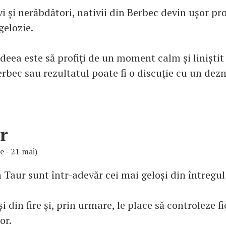
i și nerăbdători, nativii din Berbec devin ușor pr
gelozie.
deea este să profiți de un moment calm și liniștit
erbec sau rezultatul poate fi o discuție cu un de
r
ie - 21 mai)
n Taur sunt într-adevăr cei mai geloși din întregu
i din fire și, prin urmare, le place să controleze f
or.