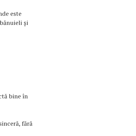
nde este
bănuieli și
ctă bine în
sinceră, fără