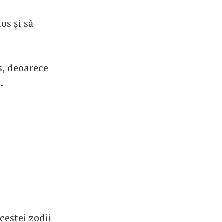
os și să
s, deoarece
.
cestei zodii