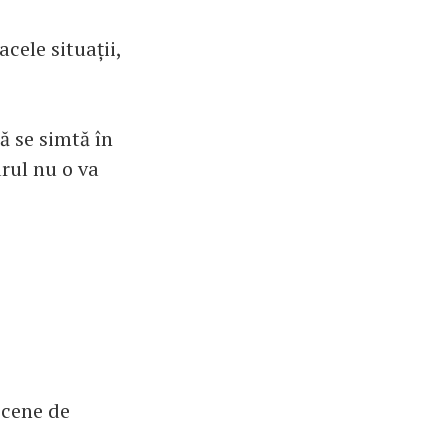
cele situații,
să se simtă în
rul nu o va
 scene de