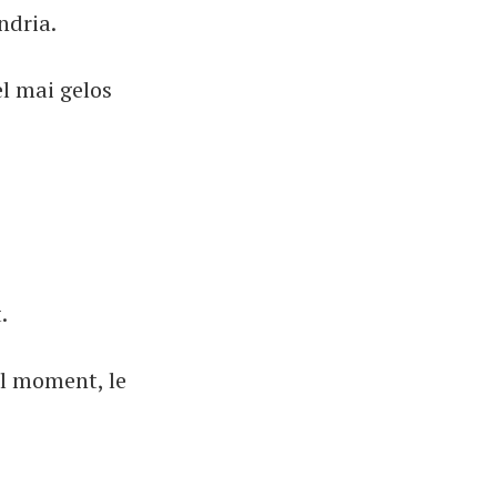
ndria.
el mai gelos
.
el moment, le