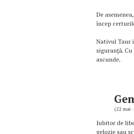
De asemenea, e
încep certuril
Nativul Taur i
siguranță. Cu
ascunde.
Ge
(22 mai -
Iubitor de lib
gelozie sau s