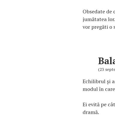
Obsedate de c
jumătatea lor.
vor pregăti o 
Bal
(23 sept
Echilibrul și 
modul în care 
Ei evită pe câ
dramă.