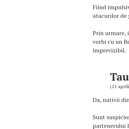
Fiind impulsiv
atacurilor de 
Prin urmare, i
vorbi cu un B
imprevizibil.
Tau
(21 april
Da, nativii di
Sunt suspicioș
partenerului l