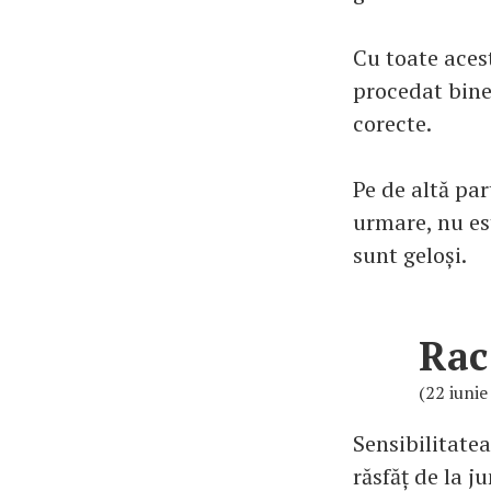
Cu toate aces
procedat bine
corecte.
Pe de altă par
urmare, nu est
sunt geloși.
Rac
(22 iunie 
Sensibilitatea
răsfăț de la j