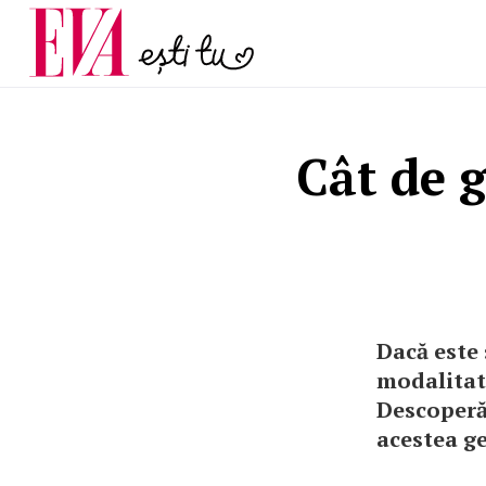
menopauză și când ar t
Carieră
la medic
Actualitate
Cât de g
Dacă este 
modalitate
Descoperă 
acestea ge