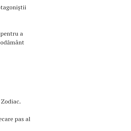
otagoniștii
 pentru a
znodământ
l Zodiac.
iecare pas al