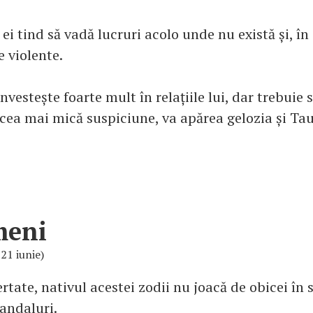
i tind să vadă lucruri acolo unde nu există și, în a
e violente.
nvestește foarte mult în relațiile lui, dar trebuie 
 cea mai mică suspiciune, va apărea gelozia și Tau
meni
 21 iunie)
ertate, nativul acestei zodii nu joacă de obicei în
candaluri.