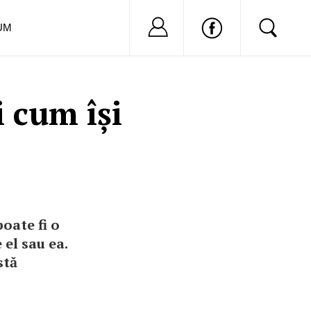
Nu ai cont?
Inregistreaza-
UM
i cum își
oate fi o
 el sau ea.
stă