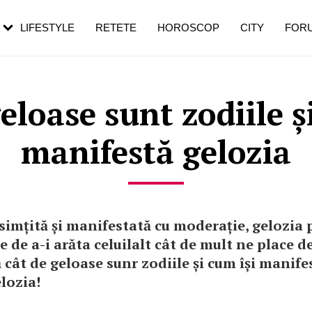
rebui să mergi
și 60 de ani. De ce te trezești mai des
pe măsură ce înaintezi în vârstă
LIFESTYLE
RETETE
HOROSCOP
CITY
FOR
eloase sunt zodiile ș
manifestă gelozia
simțită și manifestată cu moderație, gelozia p
 de a-i arăta celuilalt cât de mult ne place de
cât de geloase sunr zodiile și cum își manife
lozia!