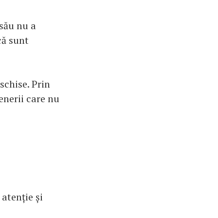
 său nu a
că sunt
schise. Prin
enerii care nu
atenție și