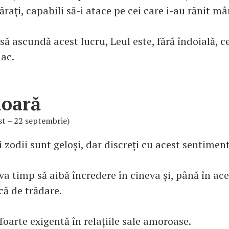
ărați, capabili să-i atace pe cei care i-au rănit mâ
să ascundă acest lucru, Leul este, fără îndoială, c
ac.
ioară
st – 22 septembrie)
i zodii sunt geloși, dar discreți cu acest sentiment
va timp să aibă încredere în cineva și, până în ac
ică de trădare.
foarte exigentă în relațiile sale amoroase.