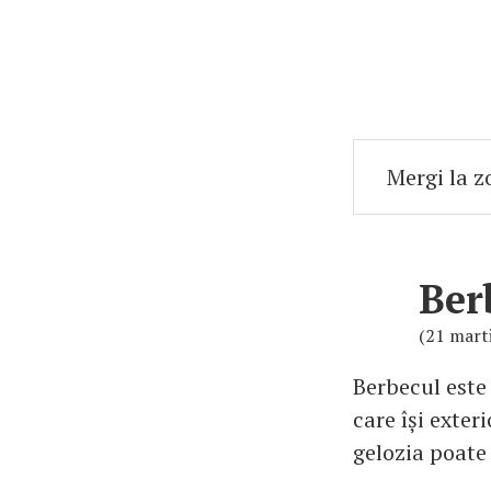
Ber
(21 marti
Berbecul este 
care își exter
gelozia poate 