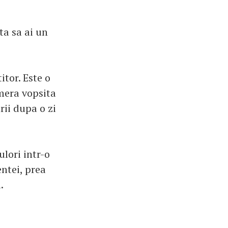
ta sa ai un
itor. Este o
amera vopsita
rii dupa o zi
ulori intr-o
entei, prea
.