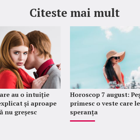
Citeste mai mult
are au o intuiție
Horoscop 7 august: Peș
explicat și aproape
primesc o veste care l
ă nu greșesc
speranța