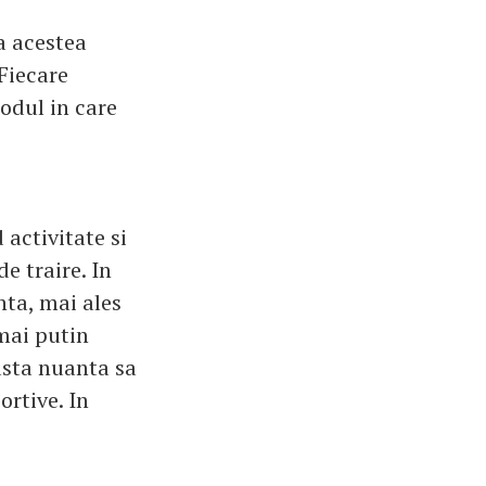
ca acestea
 Fiecare
modul in care
activitate si
e traire. In
nta, mai ales
mai putin
easta nuanta sa
ortive. In