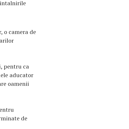
intalnirile
r, o camera de
arilor
i, pentru ca
dele aducator
care oamenii
pentru
erminate de