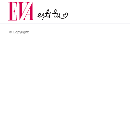
și 60 de ani. De ce te t
Carieră
pe măsură ce înaintez
Actualitate
© Copyright: