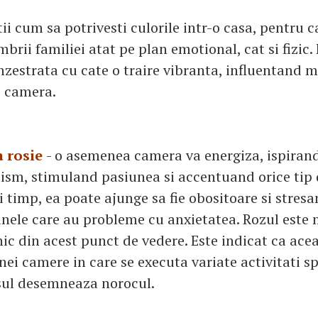
tii cum sa potrivesti culorile intr-o casa, pentru 
rii familiei atat pe plan emotional, cat si fizic.
nzestrata cu cate o traire vibranta, influentand 
o camera.
 rosie
- o asemenea camera va energiza, ispirand 
sm, stimuland pasiunea si accentuand orice tip d
i timp, ea poate ajunge sa fie obositoare si stresa
nele care au probleme cu anxietatea. Rozul este 
hic din acest punct de vedere. Este indicat ca ac
nei camere in care se executa variate activitati sp
sul desemneaza norocul.