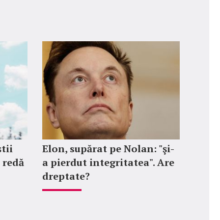
tii
Elon, supărat pe Nolan: "şi-
e redă
a pierdut integritatea". Are
dreptate?