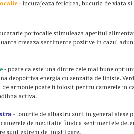
ocalie
- incurajeaza fericirea, bucuria de viata si 
bucatarie portocalie stimuleaza apetitul alimenta
 nuanta creeaza sentimente pozitive in cazul adun
e
- poate ca este una dintre cele mai bune optiun
na deopotriva energia cu senzatia de liniste. Ver
i de armonie poate fi folosit pentru camerele in 
odihna activa.
stra
- tonurile de albastru sunt in general alese 
 camerele de meditatie fiindca sentimentele det
e sunt extrem de linistitoare.