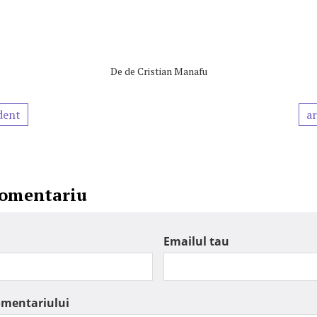
De
de Cristian Manafu
dent
ar
comentariu
Emailul tau
omentariului