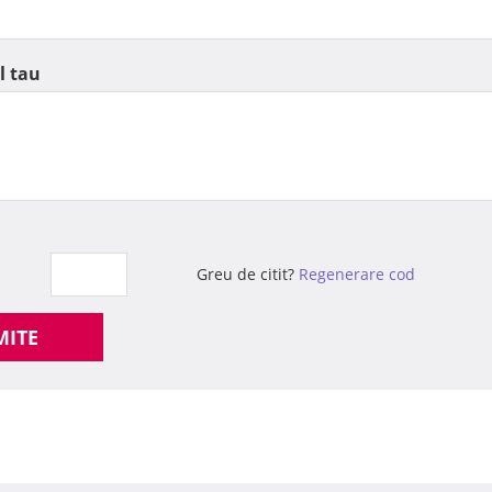
l tau
Greu de citit?
Regenerare cod
MITE