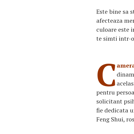
Este bine sa s
afecteaza memb
culoare este i
te simti intr-
C
amera
dinami
acelas
pentru persoa
solicitant psi
fie dedicata u
Feng Shui, ro