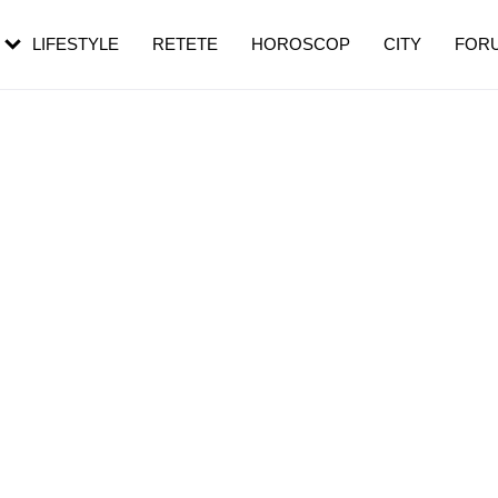
rezești mai des
Cât durează, cum te pregătești și cât
i în vârstă
de dureroasă este investigația
LIFESTYLE
RETETE
HOROSCOP
CITY
FOR