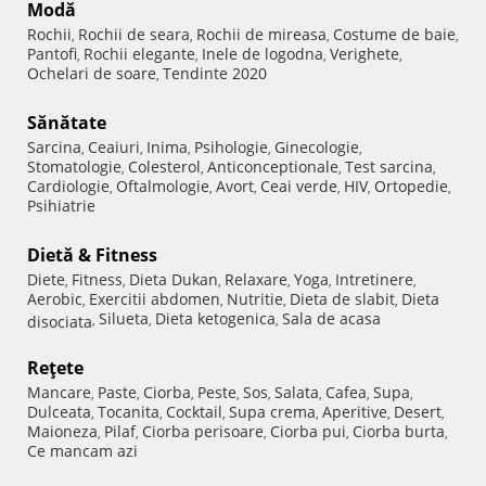
Modă
Rochii
Rochii de seara
Rochii de mireasa
Costume de baie
,
,
,
,
Pantofi
Rochii elegante
Inele de logodna
Verighete
,
,
,
,
Ochelari de soare
Tendinte 2020
,
Sănătate
Sarcina
Ceaiuri
Inima
Psihologie
Ginecologie
,
,
,
,
,
Stomatologie
Colesterol
Anticonceptionale
Test sarcina
,
,
,
,
Cardiologie
Oftalmologie
Avort
Ceai verde
HIV
Ortopedie
,
,
,
,
,
,
Psihiatrie
Dietă & Fitness
Diete
Fitness
Dieta Dukan
Relaxare
Yoga
Intretinere
,
,
,
,
,
,
Aerobic
Exercitii abdomen
Nutritie
Dieta de slabit
Dieta
,
,
,
,
Silueta
Dieta ketogenica
Sala de acasa
disociata
,
,
,
Reţete
Mancare
Paste
Ciorba
Peste
Sos
Salata
Cafea
Supa
,
,
,
,
,
,
,
,
Dulceata
Tocanita
Cocktail
Supa crema
Aperitive
Desert
,
,
,
,
,
,
Maioneza
Pilaf
Ciorba perisoare
Ciorba pui
Ciorba burta
,
,
,
,
,
Ce mancam azi