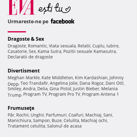
Urmareste-ne pe
Dragoste & Sex
Dragoste
Romantic
Viata sexuala
Relatii
Cuplu
Iubire
,
,
,
,
,
,
Casatorie
Sex
Kama Sutra
Pozitii sexuale Kamasutra
,
,
,
,
Declaratii de dragoste
Divertisment
Meghan Markle
Kate Middleton
Kim Kardashian
Johnny
,
,
,
Teo Trandafir
Angelina Jolie
Dana Rogoz
Dani Otil
Depp
,
,
,
,
,
Smiley
Andra
Delia
Gina Pistol
Justin Bieber
Melania
,
,
,
,
,
Program TV
Program Pro TV
Program Antena 1
Trump
,
,
,
Frumuseţe
Păr
Rochii
Unghii
Parfumuri
Coafuri
Machiaj
Sani
,
,
,
,
,
,
,
Manichiura
Sampon
Buze
Celulita
Machiaj ochi
,
,
,
,
,
Tratament celulita
Salonul de acasa
,