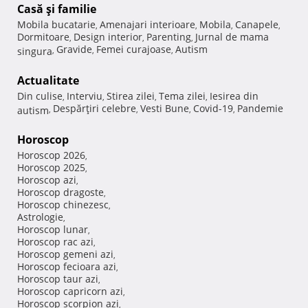
Casă şi familie
Mobila bucatarie
Amenajari interioare
Mobila
Canapele
,
,
,
,
Dormitoare
Design interior
Parenting
Jurnal de mama
,
,
,
Gravide
Femei curajoase
Autism
singura
,
,
,
Actualitate
Din culise
Interviu
Stirea zilei
Tema zilei
Iesirea din
,
,
,
,
Despărţiri celebre
Vesti Bune
Covid-19
Pandemie
autism
,
,
,
,
Horoscop
Horoscop 2026
,
Horoscop 2025
,
Horoscop azi
,
Horoscop dragoste
,
Horoscop chinezesc
,
Astrologie
,
Horoscop lunar
,
Horoscop rac azi
,
Horoscop gemeni azi
,
Horoscop fecioara azi
,
Horoscop taur azi
,
Horoscop capricorn azi
,
Horoscop scorpion azi
,