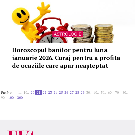
ASTROLOGIE
Horoscopul banilor pentru luna
ianuarie 2026. Curaj pentru a profita
de ocaziile care apar neașteptat
Pagina:
1..
10..
20
21
22
23
24
25
26
27
28
29
30..
40..
50..
60..
70..
80..
90..
100..
200..