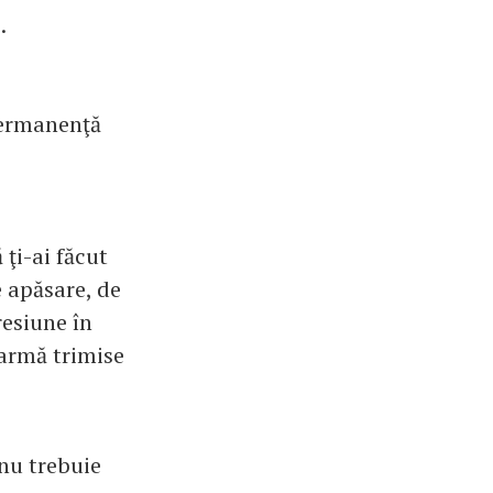
.
 permanenţă
 ţi-ai făcut
e apăsare, de
resiune în
larmă trimise
 nu trebuie