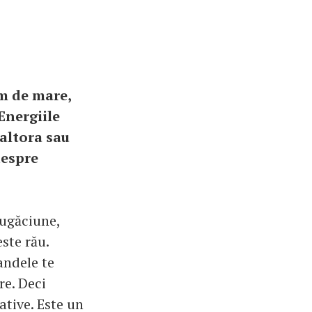
em de mare,
 Energiile
 altora sau
despre
rugăciune,
ste rău.
andele te
re. Deci
ative. Este un