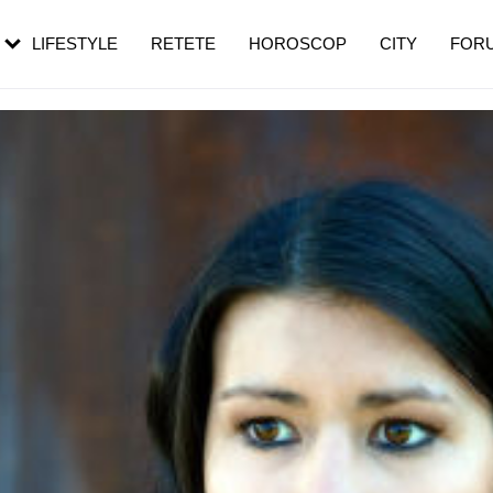
rebui să mergi
și 60 de ani. De ce te trezești mai des
pe măsură ce înaintezi în vârstă
LIFESTYLE
RETETE
HOROSCOP
CITY
FOR