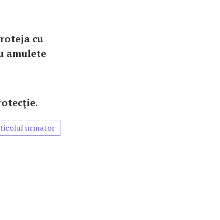
proteja cu
au amulete
otecţie.
ticolul urmator