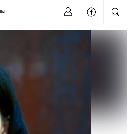
Nu ai cont?
Inregistreaza-
UM