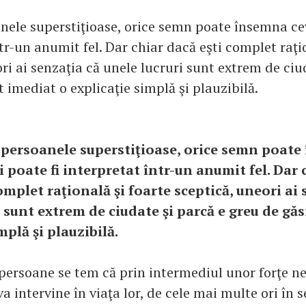
nele superstiţioase, orice semn poate însemna cev
tr-un anumit fel. Dar chiar dacă eşti complet raţi
ri ai senzaţia că unele lucruri sunt extrem de ciu
t imediat o explicaţie simplă şi plauzibilă.
 persoanele superstiţioase, orice semn poat
i poate fi interpretat într-un anumit fel. Dar
omplet raţională şi foarte sceptică, uneori ai 
i sunt extrem de ciudate şi parcă e greu de găs
mplă şi plauzibilă.
persoane se tem că prin intermediul unor forţe n
a intervine în viaţa lor, de cele mai multe ori în s