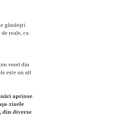
te gândeşti
 de reale, ca
 om vesel din
ale este un alt
ânări aprinse
aşa-zisele
, din diverse