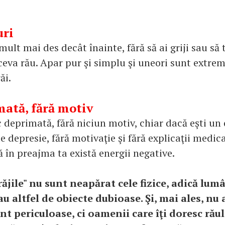
uri
ult mai des decât înainte, fără să ai griji sau să 
ceva rău. Apar pur şi simplu şi uneori sunt extrem
ăi.
mată, fără motiv
c deprimată, fără niciun motiv, chiar dacă eşti un
 de depresie, fără motivaţie şi fără explicaţii medic
 în preajma ta există energii negative.
răjile" nu sunt neapărat cele fizice, adică lum
sau altfel de obiecte dubioase. Şi, mai ales, nu 
nt periculoase, ci oamenii care îţi doresc răul