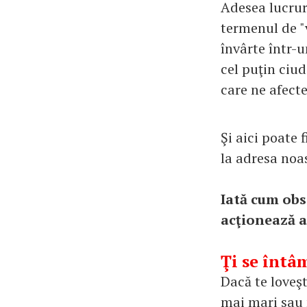
Adesea lucrur
termenul de "
învârte într-
cel puţin ciud
care ne afecte
Şi aici poate 
la adresa noas
Iată cum obs
acţionează a
Ţi se întâ
Dacă te loveşt
mai mari sau m