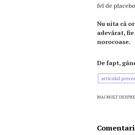
fel de placebo
Nu uita că or
adevărat, fi
norocoase.
De fapt, gân
articolul prece
MAI MULT DESPRE
Comentarii