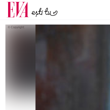
menopauză și când ar t
Carieră
la medic
Actualitate
© Copyright: