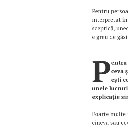
Pentru persoa
interpretat în
sceptică, uneo
e greu de găsi
P
entru
ceva ş
eşti c
unele lucrur
explicaţie si
Foarte multe 
cineva sau cev