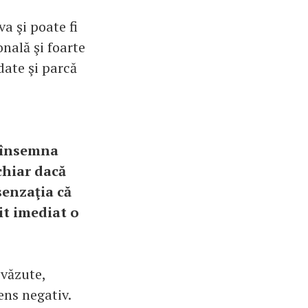
a şi poate fi
onală şi foarte
date şi parcă
e însemna
 chiar dacă
senzaţia că
it imediat o
evăzute,
ens negativ.