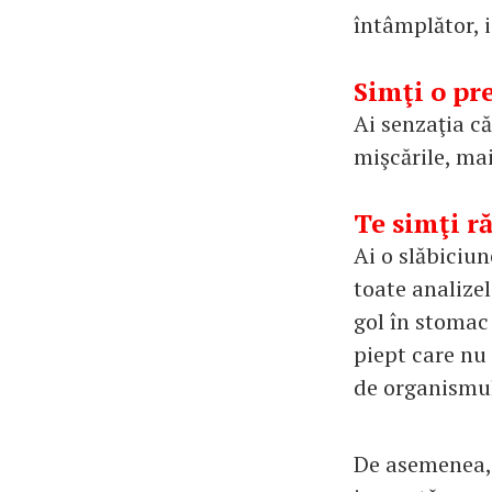
întâmplător, 
Simţi o pr
Ai senzaţia că
mişcările, mai
Te simţi ră
Ai o slăbiciun
toate analizel
gol în stomac
piept care nu
de organismul
De asemenea, i