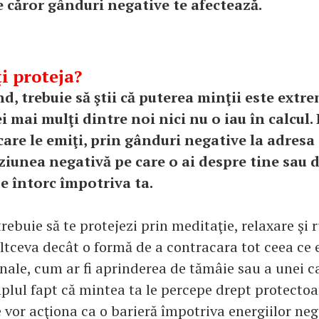
e căror gânduri negative te afectează.
i proteja?
d, trebuie să ştii că puterea minţii este extr
i mai mulţi dintre noi nici nu o iau în calcul.
care le emiţi, prin gânduri negative la adresa
iziunea negativă pe care o ai despre tine sau 
se întorc împotriva ta.
rebuie să te protejezi prin meditaţie, relaxare şi 
ltceva decât o formă de a contracara tot ceea ce e
anale, cum ar fi aprinderea de tămâie sau a unei c
mplul fapt că mintea ta le percepe drept protectoa
 vor acţiona ca o barieră împotriva energiilor neg