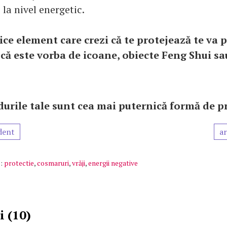
 la nivel energetic.
ice element care crezi că te protejează te va 
e că este vorba de icoane, obiecte Feng Shui s
durile tale sunt cea mai puternică formă de pr
dent
ar
:
protectie
,
cosmaruri
,
vrăji
,
energii negative
 (10)