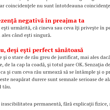
iar coincidenţele nu sunt întotdeauna coincidenţe
ezenţă negativă în preajma ta
 eşti urmărită, că cineva sau ceva îţi priveşte în
 ales când eşti singură.
u, deşi eşti perfect sănătoasă
e şi o stare de rău greu de justificat, mai ales dacă
e, de la cap la coadă, şi totul pare OK. Senzaţia d
 ca şi cum ceva rău urmează să se întâmple şi o p
 este neapărat durere sunt semnale serioase de a
 tău.
rascibilitatea permanentă, fără explicaţii fizice,