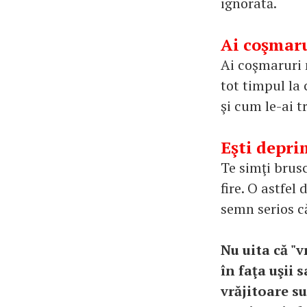
ignorată.
Ai coşmar
Ai coşmaruri m
tot timpul la 
şi cum le-ai tr
Eşti depri
Te simţi brus
fire. O astfel
semn serios că
Nu uita că "v
în faţa uşii 
vrăjitoare su