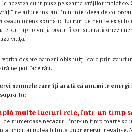
ile acestea sunt puse pe seama vrăjilor malefice.
vrăji" ne aduce instant în minte ideea de cotoroa
un ceaun imens spunând lucruri de neînţeles şi fol
ate, de fapt o vrajă poate fi considerată orice ene
ază viaţa.
fi vorba despre oameni obişnuiţi, care prin gândur
tră ne pot face rău.
ervi semnele care îţi arată că anumite energi
supra ta:
mplă multe lucruri rele, într-un timp s
i de numeroase necazuri, într-un timp foarte scurt
ai mici, ai putea fi ţinta unor energii negative. 