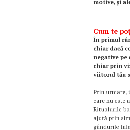
motive, şi al
Cum te poţ
În primul rân
chiar dacă ce
negative pe 
chiar prin v
viitorul tău 
Prin urmare, t
care nu este a
Ritualurile b
ajută prin si
gândurile tale