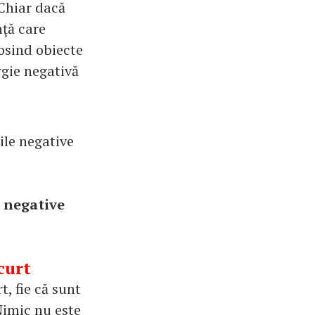
 Chiar dacă
nţă care
osind obiecte
rgie negativă
ile negative
i negative
curt
, fie că sunt
Nimic nu este