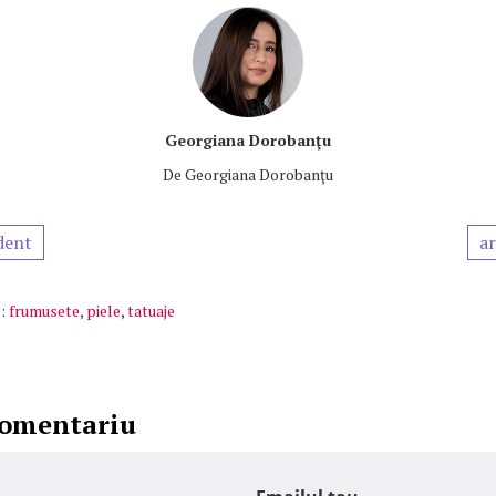
Georgiana Dorobanţu
De
Georgiana Dorobanţu
dent
ar
:
frumusete
,
piele
,
tatuaje
comentariu