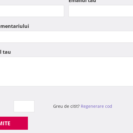
Emailul tau
omentariului
l tau
Greu de citit?
Regenerare cod
MITE