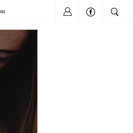
Nu ai cont?
Inregistreaza-
UM