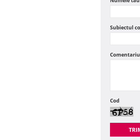
Numele tau
Subiectul c
Comentariu
Cod
TRI