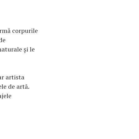
ormă corpurile
 de
naturale și le
r artista
le de artă.
ajele