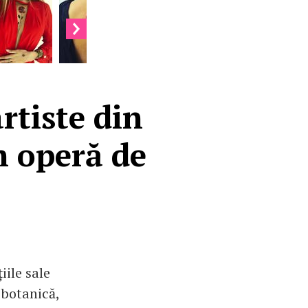
rtiste din
n operă de
iile sale
 botanică,