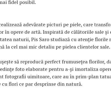
mai fidel posibil.
realizează adevărate picturi pe piele, care transf
r în opere de artă. Inspirată de călătoriile sale și
tatea naturii, Pis Saro studiază cu atenție florile 
 la cel mai mic detaliu pe pielea clientelor sale.
șește să reproducă perfect frumusețea florilor, da
ședințe foto elaborate pentru a-și imortaliza opere
t fotografii uimitoare, care au în prim-plan tatu
cu flori ce par desprinse din natură.