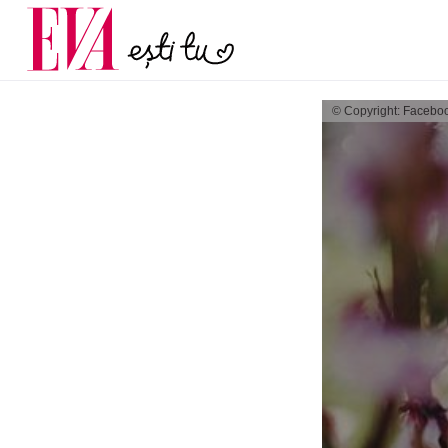
și 60 de ani. De ce te t
Carieră
pe măsură ce înaintez
Actualitate
© Copyright: Facebo