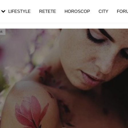
rezești mai des
Cât durează, cum te pregătești și cât
i în vârstă
de dureroasă este investigația
LIFESTYLE
RETETE
HOROSCOP
CITY
FOR
ok