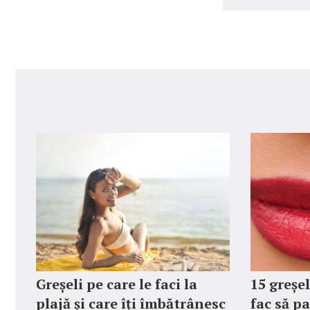
Greșeli pe care le faci la
15 greșe
plajă și care îți îmbătrânesc
fac să pa