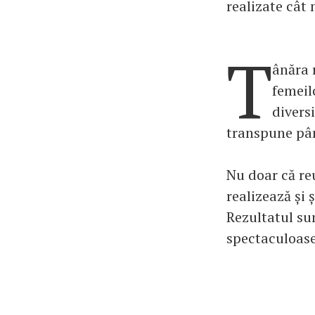
realizate cât 
T
ânăra 
femeilo
diversi
transpune până
Nu doar că reu
realizează și 
Rezultatul sun
spectaculoase 