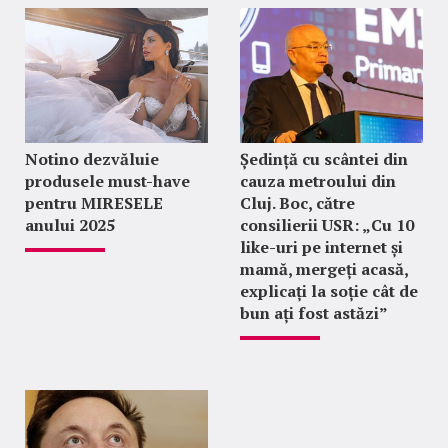
Notino dezvăluie
Ședință cu scântei din
produsele must-have
cauza metroului din
pentru MIRESELE
Cluj. Boc, către
anului 2025
consilierii USR: „Cu 10
like-uri pe internet și
mamă, mergeți acasă,
explicați la soție cât de
bun ați fost astăzi”