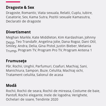
Dragoste & Sex
Dragoste
Romantic
Viata sexuala
Relatii
Cuplu
Iubire
,
,
,
,
,
,
Casatorie
Sex
Kama Sutra
Pozitii sexuale Kamasutra
,
,
,
,
Declaratii de dragoste
Divertisment
Meghan Markle
Kate Middleton
Kim Kardashian
Johnny
,
,
,
Teo Trandafir
Angelina Jolie
Dana Rogoz
Dani Otil
Depp
,
,
,
,
,
Smiley
Andra
Delia
Gina Pistol
Justin Bieber
Melania
,
,
,
,
,
Program TV
Program Pro TV
Program Antena 1
Trump
,
,
,
Frumuseţe
Păr
Rochii
Unghii
Parfumuri
Coafuri
Machiaj
Sani
,
,
,
,
,
,
,
Manichiura
Sampon
Buze
Celulita
Machiaj ochi
,
,
,
,
,
Tratament celulita
Salonul de acasa
,
Modă
Rochii
Rochii de seara
Rochii de mireasa
Costume de baie
,
,
,
,
Pantofi
Rochii elegante
Inele de logodna
Verighete
,
,
,
,
Ochelari de soare
Tendinte 2020
,