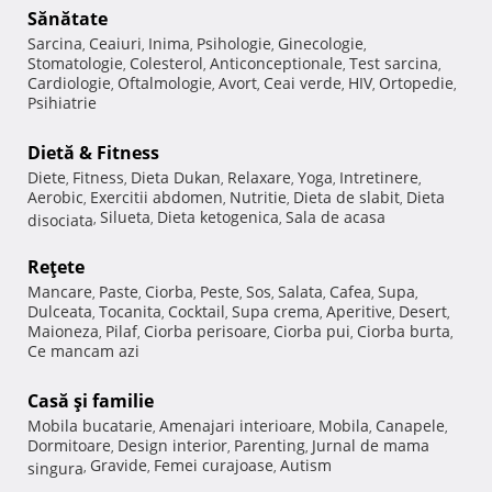
Sănătate
Sarcina
Ceaiuri
Inima
Psihologie
Ginecologie
,
,
,
,
,
Stomatologie
Colesterol
Anticonceptionale
Test sarcina
,
,
,
,
Cardiologie
Oftalmologie
Avort
Ceai verde
HIV
Ortopedie
,
,
,
,
,
,
Psihiatrie
Dietă & Fitness
Diete
Fitness
Dieta Dukan
Relaxare
Yoga
Intretinere
,
,
,
,
,
,
Aerobic
Exercitii abdomen
Nutritie
Dieta de slabit
Dieta
,
,
,
,
Silueta
Dieta ketogenica
Sala de acasa
disociata
,
,
,
Reţete
Mancare
Paste
Ciorba
Peste
Sos
Salata
Cafea
Supa
,
,
,
,
,
,
,
,
Dulceata
Tocanita
Cocktail
Supa crema
Aperitive
Desert
,
,
,
,
,
,
Maioneza
Pilaf
Ciorba perisoare
Ciorba pui
Ciorba burta
,
,
,
,
,
Ce mancam azi
Casă şi familie
Mobila bucatarie
Amenajari interioare
Mobila
Canapele
,
,
,
,
Dormitoare
Design interior
Parenting
Jurnal de mama
,
,
,
Gravide
Femei curajoase
Autism
singura
,
,
,