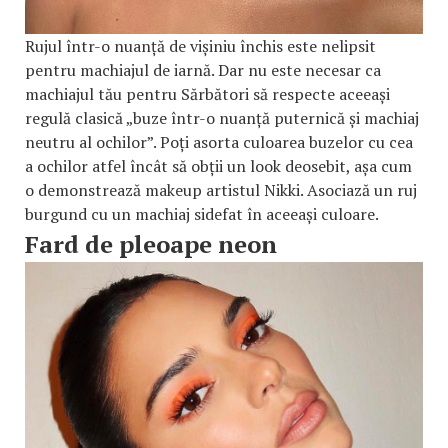
Rujul într-o nuanță de vișiniu închis este nelipsit
pentru machiajul de iarnă. Dar nu este necesar ca
machiajul tău pentru Sărbători să respecte aceeași
regulă clasică „buze într-o nuanță puternică și machiaj
neutru al ochilor”. Poți asorta culoarea buzelor cu cea
a ochilor atfel încât să obții un look deosebit, așa cum
o demonstrează makeup artistul Nikki. Asociază un ruj
burgund cu un machiaj sidefat în aceeași culoare.
Fard de pleoape neon