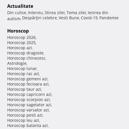
Actualitate
Din culise
Interviu
Stirea zilei
Tema zilei
Iesirea din
,
,
,
,
Despărţiri celebre
Vesti Bune
Covid-19
Pandemie
autism
,
,
,
,
Horoscop
Horoscop 2026
,
Horoscop 2025
,
Horoscop azi
,
Horoscop dragoste
,
Horoscop chinezesc
,
Astrologie
,
Horoscop lunar
,
Horoscop rac azi
,
Horoscop gemeni azi
,
Horoscop fecioara azi
,
Horoscop taur azi
,
Horoscop capricorn azi
,
Horoscop scorpion azi
,
Horoscop sagetator azi
,
Horoscop varsator azi
,
Horoscop pesti azi
,
Horoscop leu azi
,
Horoscop balanta azi
,