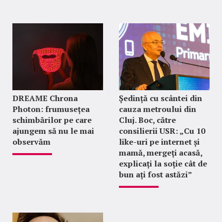
DREAME Chrona
Ședință cu scântei din
Photon: frumusețea
cauza metroului din
schimbărilor pe care
Cluj. Boc, către
ajungem să nu le mai
consilierii USR: „Cu 10
observăm
like-uri pe internet și
mamă, mergeți acasă,
explicați la soție cât de
bun ați fost astăzi”