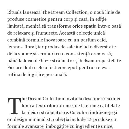
Rituals lansează The Dream Collection, o nouă linie de
produse cosmetice pentru corp și casă, în ediție
limitată, menită să transforme orice spațiu într-o oază
de relaxare și frumusețe. Această colecție unică
combină formule inovatoare cu un parfum cald,
lemnos-floral, iar produsele sale includ o diversitate –
de la spume și scruburi cu o consistență cremoasă,
până la luciu de buze strălucitor și balsamuri pastelate.
Fiecare dintre ele a fost conceput pentru a eleva
rutina de îngrijire personală.
T
he Dream Collection invită la descoperirea unei
lumi a texturilor intense, de la creme catifelate
la uleiuri strălucitoare. Cu culori îndrăznețe și
un design minimalist, colecția include 13 produse cu
formule avansate, îmbogățite cu ingrediente unice,