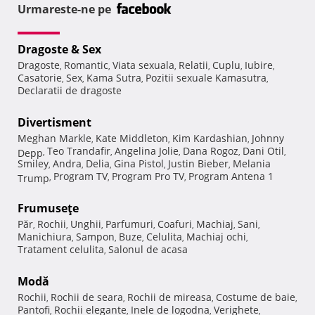
Urmareste-ne pe
Dragoste & Sex
Dragoste
Romantic
Viata sexuala
Relatii
Cuplu
Iubire
,
,
,
,
,
,
Casatorie
Sex
Kama Sutra
Pozitii sexuale Kamasutra
,
,
,
,
Declaratii de dragoste
Divertisment
Meghan Markle
Kate Middleton
Kim Kardashian
Johnny
,
,
,
Teo Trandafir
Angelina Jolie
Dana Rogoz
Dani Otil
Depp
,
,
,
,
,
Smiley
Andra
Delia
Gina Pistol
Justin Bieber
Melania
,
,
,
,
,
Program TV
Program Pro TV
Program Antena 1
Trump
,
,
,
Frumuseţe
Păr
Rochii
Unghii
Parfumuri
Coafuri
Machiaj
Sani
,
,
,
,
,
,
,
Manichiura
Sampon
Buze
Celulita
Machiaj ochi
,
,
,
,
,
Tratament celulita
Salonul de acasa
,
Modă
Rochii
Rochii de seara
Rochii de mireasa
Costume de baie
,
,
,
,
Pantofi
Rochii elegante
Inele de logodna
Verighete
,
,
,
,