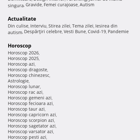
Gravide
Femei curajoase
Autism
singura
,
,
,
Actualitate
Din culise
Interviu
Stirea zilei
Tema zilei
Iesirea din
,
,
,
,
Despărţiri celebre
Vesti Bune
Covid-19
Pandemie
autism
,
,
,
,
Horoscop
Horoscop 2026
,
Horoscop 2025
,
Horoscop azi
,
Horoscop dragoste
,
Horoscop chinezesc
,
Astrologie
,
Horoscop lunar
,
Horoscop rac azi
,
Horoscop gemeni azi
,
Horoscop fecioara azi
,
Horoscop taur azi
,
Horoscop capricorn azi
,
Horoscop scorpion azi
,
Horoscop sagetator azi
,
Horoscop varsator azi
,
Horoscop pesti azi
,