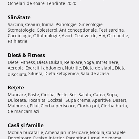
Ochelari de soare
Tendinte 2020
,
Sănătate
Sarcina
Ceaiuri
Inima
Psihologie
Ginecologie
,
,
,
,
,
Stomatologie
Colesterol
Anticonceptionale
Test sarcina
,
,
,
,
Cardiologie
Oftalmologie
Avort
Ceai verde
HIV
Ortopedie
,
,
,
,
,
,
Psihiatrie
Dietă & Fitness
Diete
Fitness
Dieta Dukan
Relaxare
Yoga
Intretinere
,
,
,
,
,
,
Aerobic
Exercitii abdomen
Nutritie
Dieta de slabit
Dieta
,
,
,
,
Silueta
Dieta ketogenica
Sala de acasa
disociata
,
,
,
Reţete
Mancare
Paste
Ciorba
Peste
Sos
Salata
Cafea
Supa
,
,
,
,
,
,
,
,
Dulceata
Tocanita
Cocktail
Supa crema
Aperitive
Desert
,
,
,
,
,
,
Maioneza
Pilaf
Ciorba perisoare
Ciorba pui
Ciorba burta
,
,
,
,
,
Ce mancam azi
Casă şi familie
Mobila bucatarie
Amenajari interioare
Mobila
Canapele
,
,
,
,
Dormitoare
Design interior
Parenting
Jurnal de mama
,
,
,