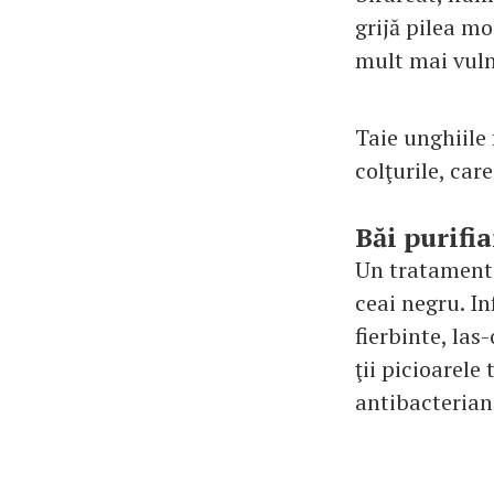
grijă pilea mo
mult mai vulne
Taie unghiile 
colţurile, car
Băi purifi
Un tratament c
ceai negru. I
fierbinte, las
ţii picioarele
antibacteriană