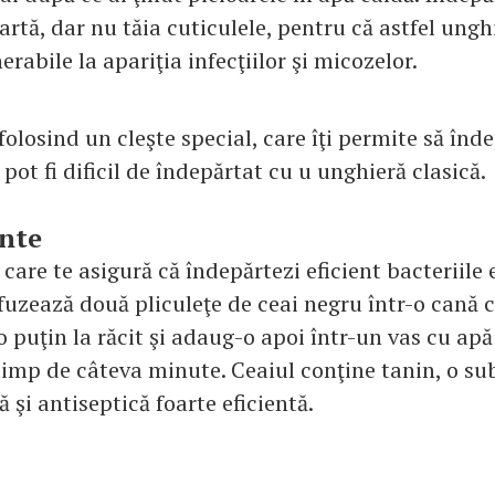
artă, dar nu tăia cuticulele, pentru că astfel unghii
rabile la apariţia infecţiilor şi micozelor.
folosind un cleşte special, care îţi permite să înde
e pot fi dificil de îndepărtat cu u unghieră clasică.
ante
are te asigură că îndepărtezi eficient bacteriile 
nfuzează două pliculeţe de ceai negru într-o cană 
-o puţin la răcit şi adaug-o apoi într-un vas cu apă 
 timp de câteva minute. Ceaiul conţine tanin, o su
 şi antiseptică foarte eficientă.