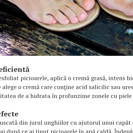
eficientă
exfoliat picioarele, aplică o cremă grasă, intens h
 alege o cremă care conţine acid salicilic sau ure
itatea de a hidrata în profunzime zonele cu piele 
fecte
uscată din jurul unghiilor cu ajutorul unui capăt 
i după ce ai ţinut picioarele în apă caldă. Îndep