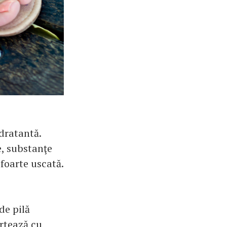
idratantă.
e, substanţe
foarte uscată.
de pilă
ărtează cu