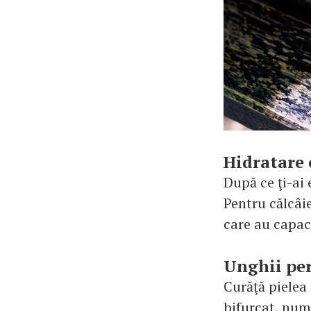
Hidratare 
După ce ţi-ai 
Pentru călcâie
care au capac
Unghii per
Curăţă pielea 
bifurcat, numa