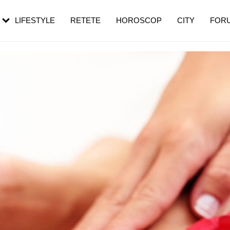
rezești mai des
Cât durează, cum te pregătești și cât
i în vârstă
de dureroasă este investigația
LIFESTYLE
RETETE
HOROSCOP
CITY
FOR