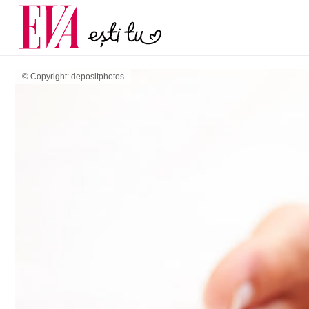
și 60 de ani. De ce te t
Carieră
pe măsură ce înaintez
Actualitate
© Copyright: depositphotos