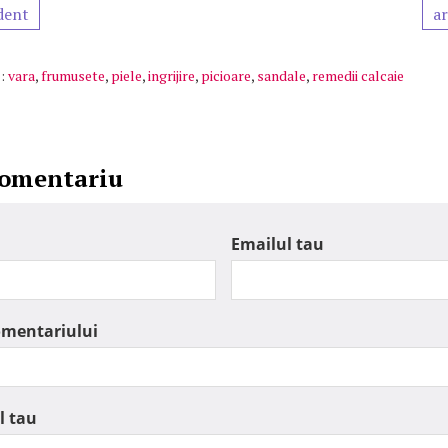
dent
ar
:
vara
,
frumusete
,
piele
,
ingrijire
,
picioare
,
sandale
,
remedii calcaie
comentariu
Emailul tau
omentariului
l tau