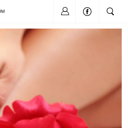
Nu ai cont?
Inregistreaza-
UM