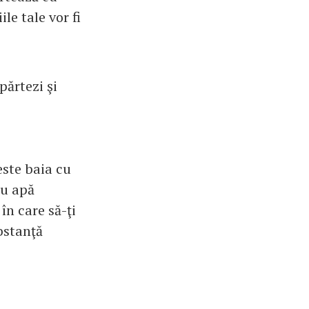
le tale vor fi
părtezi şi
este baia cu
cu apă
în care să-ţi
bstanţă