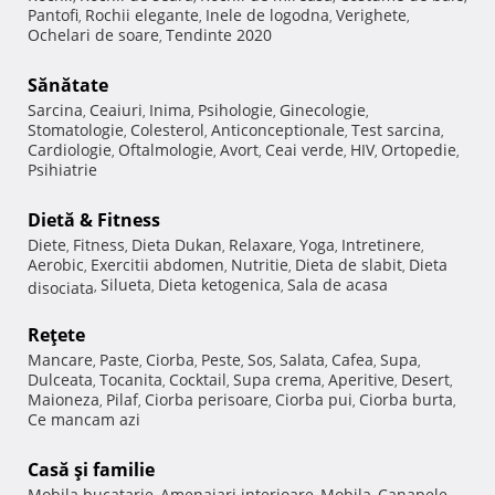
Pantofi
Rochii elegante
Inele de logodna
Verighete
,
,
,
,
Ochelari de soare
Tendinte 2020
,
Sănătate
Sarcina
Ceaiuri
Inima
Psihologie
Ginecologie
,
,
,
,
,
Stomatologie
Colesterol
Anticonceptionale
Test sarcina
,
,
,
,
Cardiologie
Oftalmologie
Avort
Ceai verde
HIV
Ortopedie
,
,
,
,
,
,
Psihiatrie
Dietă & Fitness
Diete
Fitness
Dieta Dukan
Relaxare
Yoga
Intretinere
,
,
,
,
,
,
Aerobic
Exercitii abdomen
Nutritie
Dieta de slabit
Dieta
,
,
,
,
Silueta
Dieta ketogenica
Sala de acasa
disociata
,
,
,
Reţete
Mancare
Paste
Ciorba
Peste
Sos
Salata
Cafea
Supa
,
,
,
,
,
,
,
,
Dulceata
Tocanita
Cocktail
Supa crema
Aperitive
Desert
,
,
,
,
,
,
Maioneza
Pilaf
Ciorba perisoare
Ciorba pui
Ciorba burta
,
,
,
,
,
Ce mancam azi
Casă şi familie
Mobila bucatarie
Amenajari interioare
Mobila
Canapele