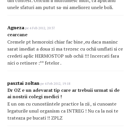
din contest. Oricum ii multumesc mult, ca aplicand
unele sfaturi am putut sa-mi ameliorez unele boli.
Agneza
pe 4 Feb 2012, 20:37
cearcane
Cremele pt hemoroizi chiar fac bine ,eu daca maninc
sarat imediat a doua zi ma trezesc cu ochii umflati si ce
credeti aplic HERMOSTOP sub ochii !!! Incercati fara
nici o retinere :** fetelor .
pasztai zoltan
pe 4 Feb 2012, 19:18
Dr OZ e un adevarat tip care ar trebuii urmat si de
ai nostrii colegi medici !
E un om cu cunostiintele practice la zii , si cunoaste
legaturile unul organism ca INTREG ! Nu ca la noi te
trateaza pe bucati !! ZPLZ