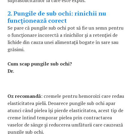
suprasolicitărilor la care este expus.
2. Pungile de sub ochi: rinichii nu
funcţionează corect
Se pare că pungile sub ochi pot să fie un semn pentru
o funcţionare incorectă a rinichilor şi a retenţiei de
lichide din cauza unei alimentaţii bogate în sare sau
grăsimi.
Cum scap pungile sub ochi?
Dr.
Oz recomandă
: cremele pentru hemoroizi care redau
elasticitatea pielii. Deoarece pungile sub ochi apar
atunci când pielea îşi pierde elasticitatea, acest tip de
creme întind temporar pielea prin contractarea
vaselor de sânge şi reducerea umfăturii care cauzează
pungile sub ochi.