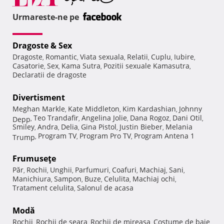
Urmareste-ne pe
Dragoste & Sex
Dragoste
Romantic
Viata sexuala
Relatii
Cuplu
Iubire
,
,
,
,
,
,
Casatorie
Sex
Kama Sutra
Pozitii sexuale Kamasutra
,
,
,
,
Declaratii de dragoste
Divertisment
Meghan Markle
Kate Middleton
Kim Kardashian
Johnny
,
,
,
Teo Trandafir
Angelina Jolie
Dana Rogoz
Dani Otil
Depp
,
,
,
,
,
Smiley
Andra
Delia
Gina Pistol
Justin Bieber
Melania
,
,
,
,
,
Program TV
Program Pro TV
Program Antena 1
Trump
,
,
,
Frumuseţe
Păr
Rochii
Unghii
Parfumuri
Coafuri
Machiaj
Sani
,
,
,
,
,
,
,
Manichiura
Sampon
Buze
Celulita
Machiaj ochi
,
,
,
,
,
Tratament celulita
Salonul de acasa
,
Modă
Rochii
Rochii de seara
Rochii de mireasa
Costume de baie
,
,
,
,