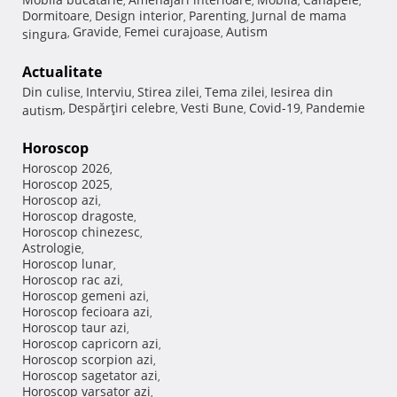
,
,
,
,
Dormitoare
Design interior
Parenting
Jurnal de mama
,
,
,
Gravide
Femei curajoase
Autism
singura
,
,
,
Actualitate
Din culise
Interviu
Stirea zilei
Tema zilei
Iesirea din
,
,
,
,
Despărţiri celebre
Vesti Bune
Covid-19
Pandemie
autism
,
,
,
,
Horoscop
Horoscop 2026
,
Horoscop 2025
,
Horoscop azi
,
Horoscop dragoste
,
Horoscop chinezesc
,
Astrologie
,
Horoscop lunar
,
Horoscop rac azi
,
Horoscop gemeni azi
,
Horoscop fecioara azi
,
Horoscop taur azi
,
Horoscop capricorn azi
,
Horoscop scorpion azi
,
Horoscop sagetator azi
,
Horoscop varsator azi
,