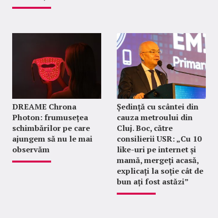
DREAME Chrona
Ședință cu scântei din
Photon: frumusețea
cauza metroului din
schimbărilor pe care
Cluj. Boc, către
ajungem să nu le mai
consilierii USR: „Cu 10
observăm
like-uri pe internet și
mamă, mergeți acasă,
explicați la soție cât de
bun ați fost astăzi”