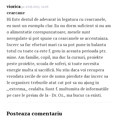
viorica
pe 4 Feb 2012, 16:09
cearcane
Hi Este destul de adevarat in legatura cu cearcanele,
eu sunt un exemplu clar. Eu nu dorm suficient si nu am
o alimentatie corespunzatoare, mesele sunt
neregulate si pot spune ca cearcanele se accentuiaza.
Incerc sa fac eforturi mari ca sa pot pune in balanta
totul cu toate ca este f. greu in aceasta perioada ptr.
mine. Am familie, copil, ma duc la cursuri, proiekte
peste proiekte, scoala de soferi, si toate necesita
energie multa si sacrificii. Nu stiu daca voi recupera
vreodata zecile de ore de somn pierdute dar incerc sa
le organizez treburile atat cat pot sa nu ajung in
,,extrema,, cealalta. Sunt f. multumita de informatiile
pe care le preiau de la - Dr. Oz., ma bucur ca existi.
Posteaza comentariu