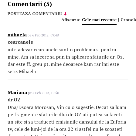
Comentarii (5)
POSTEAZA COMENTARIU
Afiseaza:
Cele mai recente
|
Cronol
mihaela
pe 6 Feb 2012, 09:48
cearcanele
intr-adevar cearcanele sunt o problema si pentru
mine. Am sa incerc sa pun in aplicare sfaturile dr. Oz,
dar este ff. greu pt. mine deoarece kam rar imi este
sete. Mihaela
Mariana
pe 5 Feb 2012, 10:58
dr.OZ
Dna/Dsoara Morosan, Vin cu o sugestie. Decat sa luam
pe fragmente sfaturile dlui dr. OZ ati putea sa faceti
un site si sa traduceti emisiunile dansului de la Euforia-
tv, cele de luni-joi de la ora 22 si astfel nu le scoateti