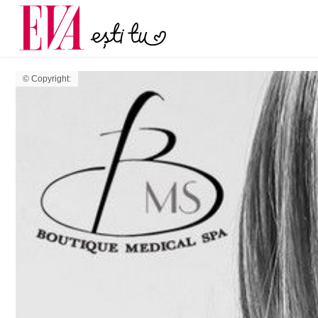
și 60 de ani. De ce te t
Carieră
pe măsură ce înaintez
Actualitate
© Copyright: