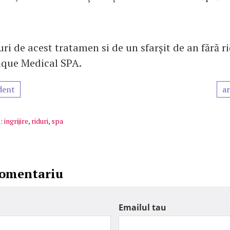
uri de acest tratamen si de un sfarșit de an fără ri
ique Medical SPA.
dent
ar
:
ingrijire
,
riduri
,
spa
comentariu
Emailul tau