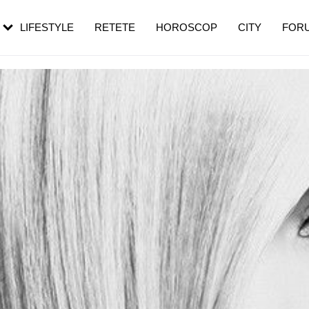
rezești mai des
Cât durează, cum te pregătești și cât
i în vârstă
de dureroasă este investigația
LIFESTYLE
RETETE
HOROSCOP
CITY
FOR