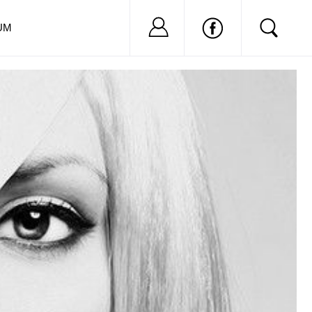
Nu ai cont?
Inregistreaza-
UM