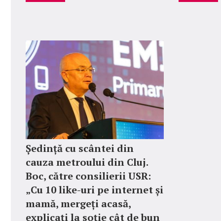
Ședință cu scântei din
cauza metroului din Cluj.
Boc, către consilierii USR:
„Cu 10 like-uri pe internet și
mamă, mergeți acasă,
explicați la soție cât de bun