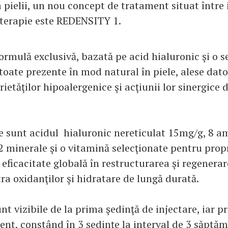
 pielii, un nou concept de tratament situat între 
soterapie este REDENSITY 1.
ormulă exclusivă, bazată pe acid hialuronic şi o s
oate prezente în mod natural în piele, alese dator
rietăţilor hipoalergenice şi acţiunii lor sinergic
sunt acidul hialuronic nereticulat 15mg/g, 8 am
2 minerale şi o vitamină selecţionate pentru propr
 eficacitate globală în restructurarea şi regenerar
ra oxidanţilor şi hidratare de lungă durată.
nt vizibile de la prima şedinţă de injectare, iar p
ient, constând în 3 şedinţe la interval de 3 săptă