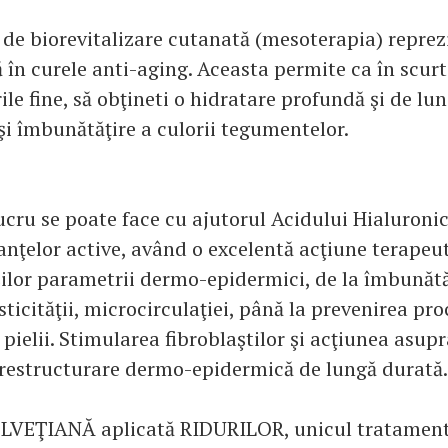
de biorevitalizare cutanată (mesoterapia) reprez
în curele anti-aging. Aceasta permite ca în scurt
rile fine, să obţineti o hidratare profundă şi de lu
şi îmbunătăţire a culorii tegumentelor.
ucru se poate face cu ajutorul Acidului Hialuronic
anţelor active, având o excelentă acţiune terapeu
şilor parametrii dermo-epidermici, de la îmbunătă
asticităţii, microcirculaţiei, până la prevenirea pr
pielii. Stimularea fibroblaştilor şi acţiunea asupr
a restructurare dermo-epidermică de lungă durată.
LVEŢIANĂ aplicată RIDURILOR, unicul tratament