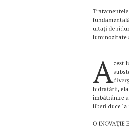
Tratamentele 
fundamentală 
uitaţi de ridu
luminozitate 
A
cest l
subst
diver
hidratării, el
îmbătrânire a 
liberi duce l
O INOVAŢIE E