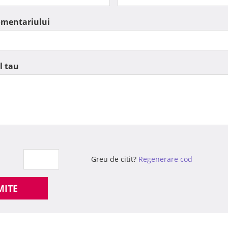
omentariului
l tau
Greu de citit?
Regenerare cod
MITE