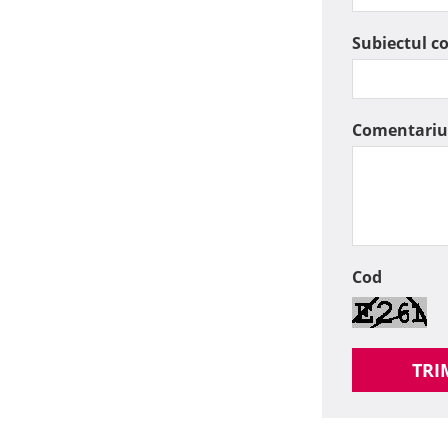
Subiectul c
Comentariu
Cod
TRI