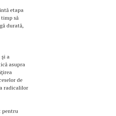
intă etapa
 timp să
ngă durată,
 şi a
tică asupra
ţirea
oceselor de
a radicalilor
 pentru