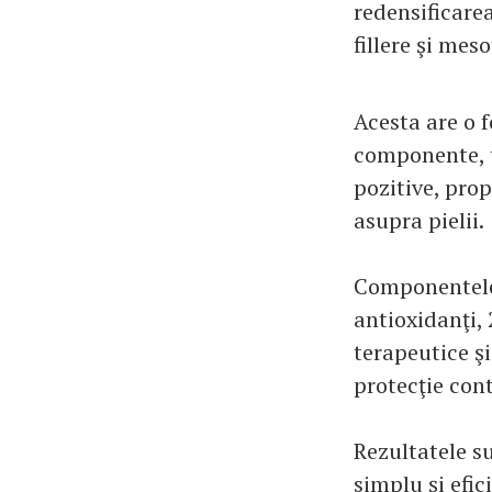
redensificarea
fillere şi me
Acesta are o f
componente, t
pozitive, prop
asupra pielii.
Componentele 
antioxidanţi, 
terapeutice şi
protecţie cont
Rezultatele su
simplu şi efic