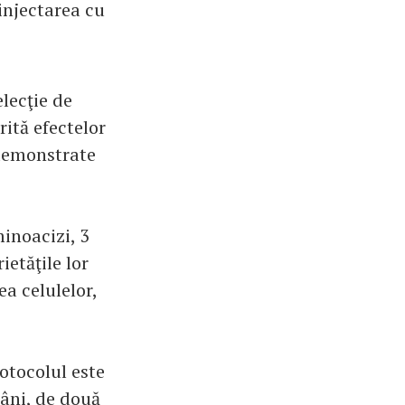
injectarea cu
elecţie de
ită efectelor
e demonstrate
inoacizi, 3
ietăţile lor
ea celulelor,
rotocolul este
mâni, de două