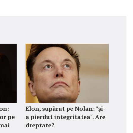
on:
Elon, supărat pe Nolan: "şi-
or pe
a pierdut integritatea". Are
 mai
dreptate?