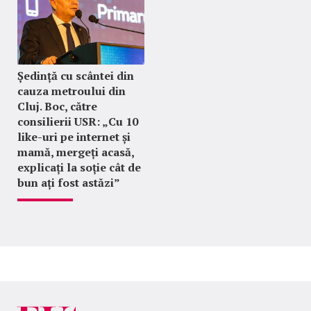
Ședință cu scântei din
cauza metroului din
Cluj. Boc, către
consilierii USR: „Cu 10
like-uri pe internet și
mamă, mergeți acasă,
explicați la soție cât de
bun ați fost astăzi”