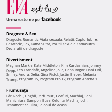
Urmareste-ne pe
Dragoste & Sex
Dragoste
Romantic
Viata sexuala
Relatii
Cuplu
Iubire
,
,
,
,
,
,
Casatorie
Sex
Kama Sutra
Pozitii sexuale Kamasutra
,
,
,
,
Declaratii de dragoste
Divertisment
Meghan Markle
Kate Middleton
Kim Kardashian
Johnny
,
,
,
Teo Trandafir
Angelina Jolie
Dana Rogoz
Dani Otil
Depp
,
,
,
,
,
Smiley
Andra
Delia
Gina Pistol
Justin Bieber
Melania
,
,
,
,
,
Program TV
Program Pro TV
Program Antena 1
Trump
,
,
,
Frumuseţe
Păr
Rochii
Unghii
Parfumuri
Coafuri
Machiaj
Sani
,
,
,
,
,
,
,
Manichiura
Sampon
Buze
Celulita
Machiaj ochi
,
,
,
,
,
Tratament celulita
Salonul de acasa
,