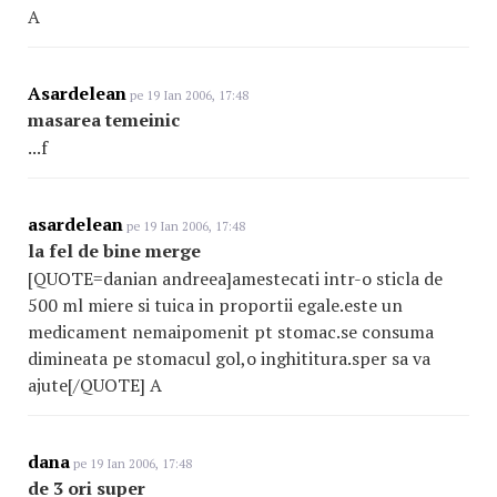
A
Asardelean
pe 19 Ian 2006, 17:48
masarea temeinic
...f
asardelean
pe 19 Ian 2006, 17:48
la fel de bine merge
[QUOTE=danian andreea]amestecati intr-o sticla de
500 ml miere si tuica in proportii egale.este un
medicament nemaipomenit pt stomac.se consuma
dimineata pe stomacul gol,o inghititura.sper sa va
ajute[/QUOTE] A
dana
pe 19 Ian 2006, 17:48
de 3 ori super