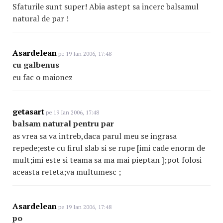
Sfaturile sunt super! Abia astept sa incerc balsamul
natural de par !
Asardelean
pe 19 Ian 2006, 17:48
cu galbenus
eu fac o maionez
getasart
pe 19 Ian 2006, 17:48
balsam natural pentru par
as vrea sa va intreb,daca parul meu se ingrasa
repede;este cu firul slab si se rupe [imi cade enorm de
mult;imi este si teama sa ma mai pieptan ];pot folosi
aceasta reteta;va multumesc ;
Asardelean
pe 19 Ian 2006, 17:48
po