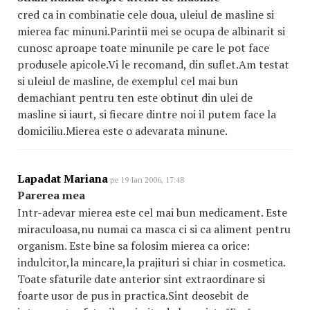
cred ca in combinatie cele doua, uleiul de masline si
mierea fac minuni.Parintii mei se ocupa de albinarit si
cunosc aproape toate minunile pe care le pot face
produsele apicole.Vi le recomand, din suflet.Am testat
si uleiul de masline, de exemplul cel mai bun
demachiant pentru ten este obtinut din ulei de
masline si iaurt, si fiecare dintre noi il putem face la
domiciliu.Mierea este o adevarata minune.
Lapadat Mariana
pe 19 Ian 2006, 17:48
Parerea mea
Intr-adevar mierea este cel mai bun medicament. Este
miraculoasa,nu numai ca masca ci si ca aliment pentru
organism. Este bine sa folosim mierea ca orice:
indulcitor,la mincare,la prajituri si chiar in cosmetica.
Toate sfaturile date anterior sint extraordinare si
foarte usor de pus in practica.Sint deosebit de