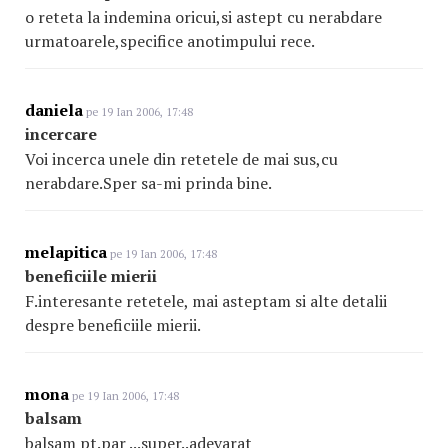
o reteta la indemina oricui,si astept cu nerabdare
urmatoarele,specifice anotimpului rece.
daniela
pe 19 Ian 2006, 17:48
incercare
Voi incerca unele din retetele de mai sus,cu
nerabdare.Sper sa-mi prinda bine.
melapitica
pe 19 Ian 2006, 17:48
beneficiile mierii
F.interesante retetele, mai asteptam si alte detalii
despre beneficiile mierii.
mona
pe 19 Ian 2006, 17:48
balsam
balsam pt.par ...super..adevarat