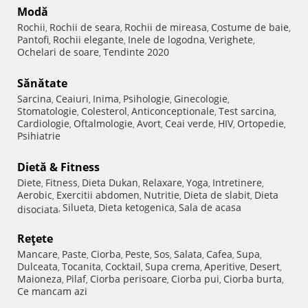
Modă
Rochii
Rochii de seara
Rochii de mireasa
Costume de baie
,
,
,
,
Pantofi
Rochii elegante
Inele de logodna
Verighete
,
,
,
,
Ochelari de soare
Tendinte 2020
,
Sănătate
Sarcina
Ceaiuri
Inima
Psihologie
Ginecologie
,
,
,
,
,
Stomatologie
Colesterol
Anticonceptionale
Test sarcina
,
,
,
,
Cardiologie
Oftalmologie
Avort
Ceai verde
HIV
Ortopedie
,
,
,
,
,
,
Psihiatrie
Dietă & Fitness
Diete
Fitness
Dieta Dukan
Relaxare
Yoga
Intretinere
,
,
,
,
,
,
Aerobic
Exercitii abdomen
Nutritie
Dieta de slabit
Dieta
,
,
,
,
Silueta
Dieta ketogenica
Sala de acasa
disociata
,
,
,
Reţete
Mancare
Paste
Ciorba
Peste
Sos
Salata
Cafea
Supa
,
,
,
,
,
,
,
,
Dulceata
Tocanita
Cocktail
Supa crema
Aperitive
Desert
,
,
,
,
,
,
Maioneza
Pilaf
Ciorba perisoare
Ciorba pui
Ciorba burta
,
,
,
,
,
Ce mancam azi