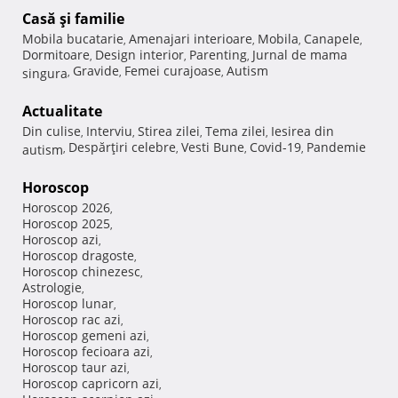
Casă şi familie
Mobila bucatarie
Amenajari interioare
Mobila
Canapele
,
,
,
,
Dormitoare
Design interior
Parenting
Jurnal de mama
,
,
,
Gravide
Femei curajoase
Autism
singura
,
,
,
Actualitate
Din culise
Interviu
Stirea zilei
Tema zilei
Iesirea din
,
,
,
,
Despărţiri celebre
Vesti Bune
Covid-19
Pandemie
autism
,
,
,
,
Horoscop
Horoscop 2026
,
Horoscop 2025
,
Horoscop azi
,
Horoscop dragoste
,
Horoscop chinezesc
,
Astrologie
,
Horoscop lunar
,
Horoscop rac azi
,
Horoscop gemeni azi
,
Horoscop fecioara azi
,
Horoscop taur azi
,
Horoscop capricorn azi
,