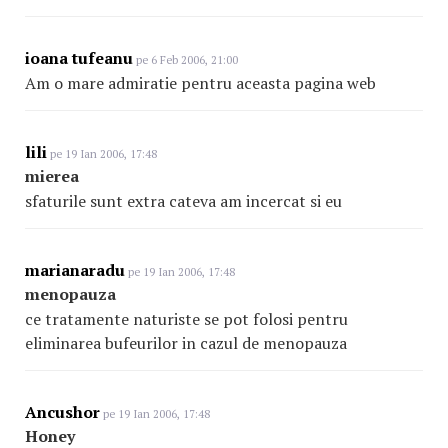
ioana tufeanu
pe 6 Feb 2006, 21:00
Am o mare admiratie pentru aceasta pagina web
lili
pe 19 Ian 2006, 17:48
mierea
sfaturile sunt extra cateva am incercat si eu
marianaradu
pe 19 Ian 2006, 17:48
menopauza
ce tratamente naturiste se pot folosi pentru
eliminarea bufeurilor in cazul de menopauza
Ancushor
pe 19 Ian 2006, 17:48
Honey