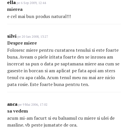
ella
pe 6 Sep 2009, 12:44
mierea
e cel mai bun produs natural!!!
silvi
pe 20 Ian 2008, 13:27
Despre miere
Folosesc miere pentru curatarea tenului si este foarte
buna. Aveam o piele iritata foarte des se inrosea am
incercat sa pun o data pe saptamana miere asa cum se
gaseste in borcan si am aplicat pe fata apoi am sters
tenul cu apa calda. Acum tenul meu nu mai are nicio
pata rosie. Este foarte buna pentru ten.
anca
pe 9 Mai 2006, 17:02
sa vedem
acum mi-am facurt si eu balsamul cu miere si ulei de
masline. vb peste jumatate de ora.