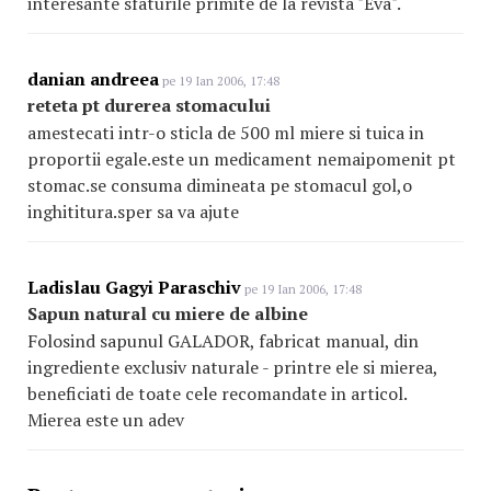
interesante sfaturile primite de la revista "Eva".
danian andreea
pe 19 Ian 2006, 17:48
reteta pt durerea stomacului
amestecati intr-o sticla de 500 ml miere si tuica in
proportii egale.este un medicament nemaipomenit pt
stomac.se consuma dimineata pe stomacul gol,o
inghititura.sper sa va ajute
Ladislau Gagyi Paraschiv
pe 19 Ian 2006, 17:48
Sapun natural cu miere de albine
Folosind sapunul GALADOR, fabricat manual, din
ingrediente exclusiv naturale - printre ele si mierea,
beneficiati de toate cele recomandate in articol.
Mierea este un adev