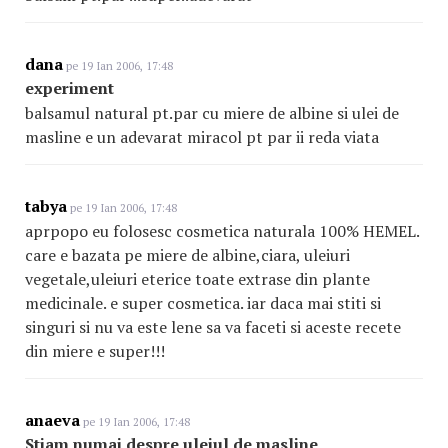
dana
pe 19 Ian 2006, 17:48
experiment
balsamul natural pt.par cu miere de albine si ulei de
masline e un adevarat miracol pt par ii reda viata
tabya
pe 19 Ian 2006, 17:48
aprpopo eu folosesc cosmetica naturala 100% HEMEL.
care e bazata pe miere de albine,ciara, uleiuri
vegetale,uleiuri eterice toate extrase din plante
medicinale. e super cosmetica. iar daca mai stiti si
singuri si nu va este lene sa va faceti si aceste recete
din miere e super!!!
anaeva
pe 19 Ian 2006, 17:48
Stiam numai despre uleiul de masline