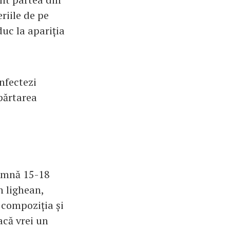
riile de pe
uc la apariția
infectezi
părtarea
eamnă 15-18
n lighean,
 compoziția și
acă vrei un