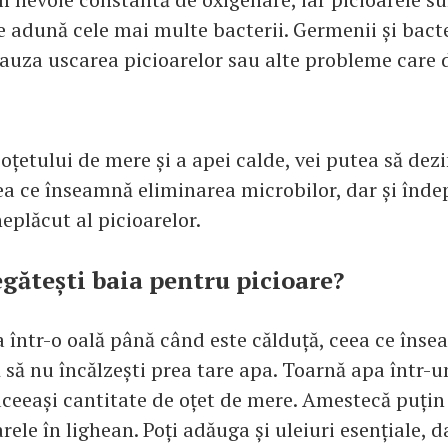
e adună cele mai multe bacterii. Germenii și bacte
cauza uscarea picioarelor sau alte probleme care d
 oțetului de mere și a apei calde, vei putea să dez
eea ce înseamnă eliminarea microbilor, dar și înde
eplăcut al picioarelor.
gătești baia pentru picioare?
a într-o oală până când este călduță, ceea ce îns
ă să nu încălzești prea tare apa. Toarnă apa într-u
ceeași cantitate de oțet de mere. Amestecă puțin
rele în lighean. Poți adăuga și uleiuri esențiale, d