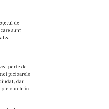
oțetul de
 care sunt
tatea
vea parte de
nmoi picioarele
 ciudat, dar
 picioarele în