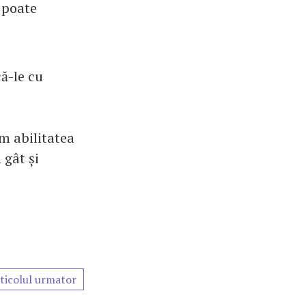
 poate
ă-le cu
m abilitatea
 gât și
ticolul urmator