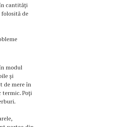
n cantități
 folosită de
robleme
 în modul
ile și
t de mere în
 termic. Poți
erburi.
rele,
nt partea din