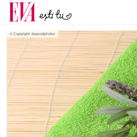
și 60 de ani. De ce te t
Carieră
pe măsură ce înaintez
Actualitate
© Copyright: depositphotos