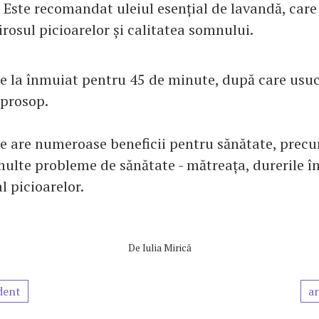
 Este recomandat uleiul esențial de lavandă, care
rosul picioarelor și calitatea somnului.
le la înmuiat pentru 45 de minute, după care usuc
 prosop.
e are numeroase beneficii pentru sănătate, precu
multe probleme de sănătate - mătreața, durerile în
l picioarelor.
De
Iulia Mirică
dent
ar