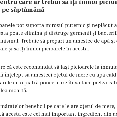
entru care ar trebui să îți înmoi picio
ă pe săptămână
oanele pot suporta mirosul puternic și neplăcut a
sta poate elimina și distruge germenii și bacterii
anismul. Trebuie să prepari un amestec de apă și 
ale și să îți înmoi picioarele în acesta.
re că este recomandat să lași picioarele la înmui
fi înțelept să amesteci oțetul de mere cu apă căldu
oarele cu o piatră ponce, care îți va face pielea cati
elea moartă.
măratelor beneficii pe care le are oțetul de mere,
că acesta este cel mai important ingredient din a