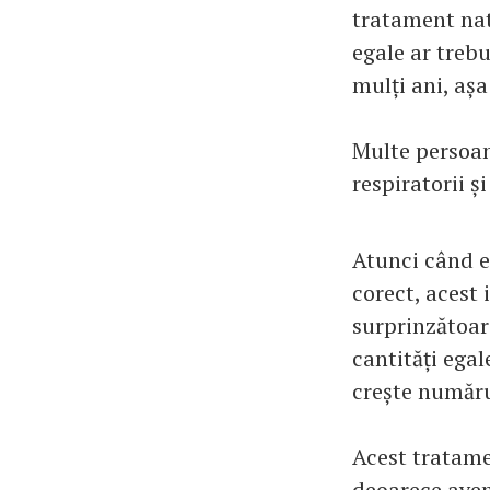
tratament nat
egale ar trebu
mulți ani, așa
Multe persoan
respiratorii și
Atunci când e
corect, acest 
surprinzătoar
cantități egal
crește număru
Acest tratamen
deoarece avem