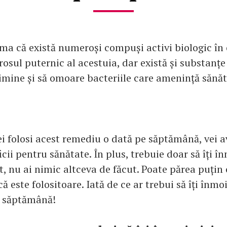
ama că există numeroși compuși activi biologic în 
osul puternic al acestuia, dar există și substanțe
limine și să omoare bacteriile care amenință sănă
.
ei folosi acest remediu o dată pe săptămână, vei a
cii pentru sănătate. În plus, trebuie doar să îți î
et, nu ai nimic altceva de făcut. Poate părea puțin
ă este folositoare. Iată de ce ar trebui să îți înmoi
e săptămână!