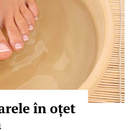
arele în oțet
ă