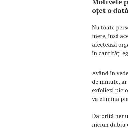
Motivele p
oțet o dat
Nu toate pers
mere, însă ace
afectează org
în cantități eg
Având în vede
de minute, ar 
exfoliezi pici
va elimina pi
Datorită nenu
niciun dubiu 