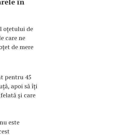
arele în
l oțetului de
le care ne
oțet de mere
at pentru 45
ță, apoi să îți
felată și care
 nu este
cest