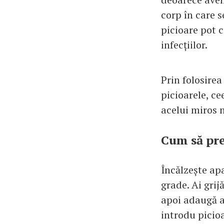
corp în care s
picioare pot 
infecțiilor.
Prin folosirea
picioarele, c
acelui miros n
Cum să pre
Încălzește ap
grade. Ai grij
apoi adaugă a
introdu picioa