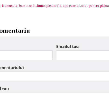
:
frumusete
,
baie in otet
,
inmoi picioarele
,
apa cu otet
,
otet pentru picioa
comentariu
Emailul tau
omentariului
l tau