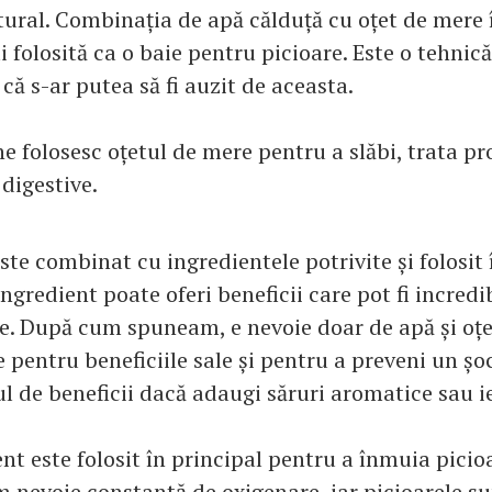
ural. Combinația de apă călduță cu oțet de mere î
i folosită ca o baie pentru picioare. Este o tehnică
 că s-ar putea să fi auzit de aceasta.
e folosesc oțetul de mere pentru a slăbi, trata p
 digestive.
ste combinat cu ingredientele potrivite și folosit
ingredient poate oferi beneficii care pot fi incredib
e. După cum spuneam, e nevoie doar de apă și oțe
e pentru beneficiile sale și pentru a preveni un șoc
l de beneficii dacă adaugi săruri aromatice sau i
t este folosit în principal pentru a înmuia picioa
 nevoie constantă de oxigenare, iar picioarele su