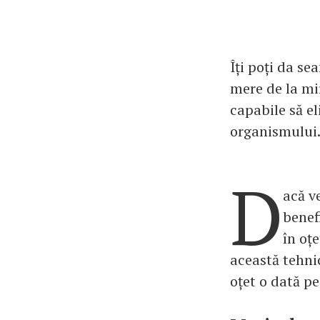
Îți poți da se
mere de la mir
capabile să e
organismului
D
acă v
benefi
în oț
această tehnic
oțet o dată p