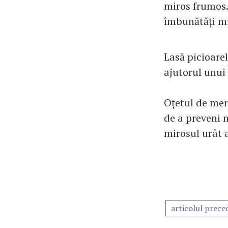
miros frumos.
îmbunătăți mi
Lasă picioare
ajutorul unui
Oțetul de mer
de a preveni 
mirosul urât a
articolul prece