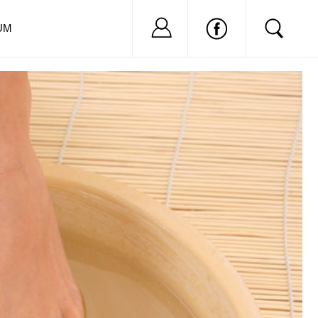
Nu ai cont?
Inregistreaza-
UM