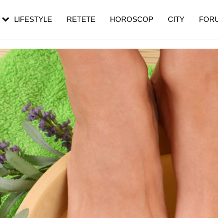
rezești mai des
Cât durează, cum te pregătești și cât
i în vârstă
de dureroasă este investigația
LIFESTYLE
RETETE
HOROSCOP
CITY
FOR