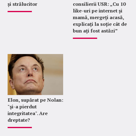
și strălucitor
consilierii USR: „Cu 10
like-uri pe internet și
mamă, mergeți acasă,
explicați la soție cât de
bun ați fost astăzi”
Elon, supărat pe Nolan:
"şi-a pierdut
integritatea". Are
dreptate?