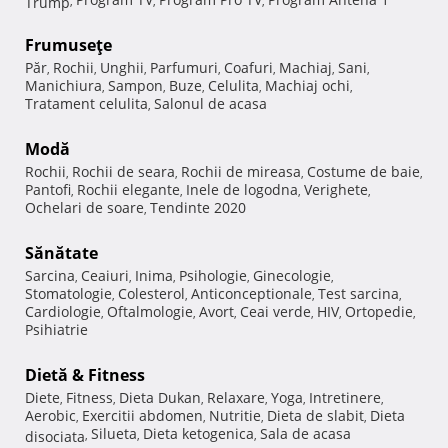
Trump
,
,
,
Frumuseţe
Păr
Rochii
Unghii
Parfumuri
Coafuri
Machiaj
Sani
,
,
,
,
,
,
,
Manichiura
Sampon
Buze
Celulita
Machiaj ochi
,
,
,
,
,
Tratament celulita
Salonul de acasa
,
Modă
Rochii
Rochii de seara
Rochii de mireasa
Costume de baie
,
,
,
,
Pantofi
Rochii elegante
Inele de logodna
Verighete
,
,
,
,
Ochelari de soare
Tendinte 2020
,
Sănătate
Sarcina
Ceaiuri
Inima
Psihologie
Ginecologie
,
,
,
,
,
Stomatologie
Colesterol
Anticonceptionale
Test sarcina
,
,
,
,
Cardiologie
Oftalmologie
Avort
Ceai verde
HIV
Ortopedie
,
,
,
,
,
,
Psihiatrie
Dietă & Fitness
Diete
Fitness
Dieta Dukan
Relaxare
Yoga
Intretinere
,
,
,
,
,
,
Aerobic
Exercitii abdomen
Nutritie
Dieta de slabit
Dieta
,
,
,
,
Silueta
Dieta ketogenica
Sala de acasa
disociata
,
,
,