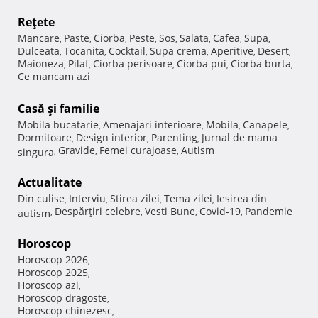
Reţete
Mancare
Paste
Ciorba
Peste
Sos
Salata
Cafea
Supa
,
,
,
,
,
,
,
,
Dulceata
Tocanita
Cocktail
Supa crema
Aperitive
Desert
,
,
,
,
,
,
Maioneza
Pilaf
Ciorba perisoare
Ciorba pui
Ciorba burta
,
,
,
,
,
Ce mancam azi
Casă şi familie
Mobila bucatarie
Amenajari interioare
Mobila
Canapele
,
,
,
,
Dormitoare
Design interior
Parenting
Jurnal de mama
,
,
,
Gravide
Femei curajoase
Autism
singura
,
,
,
Actualitate
Din culise
Interviu
Stirea zilei
Tema zilei
Iesirea din
,
,
,
,
Despărţiri celebre
Vesti Bune
Covid-19
Pandemie
autism
,
,
,
,
Horoscop
Horoscop 2026
,
Horoscop 2025
,
Horoscop azi
,
Horoscop dragoste
,
Horoscop chinezesc
,