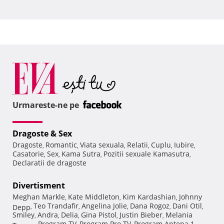
Urmareste-ne pe
Dragoste & Sex
Dragoste
Romantic
Viata sexuala
Relatii
Cuplu
Iubire
,
,
,
,
,
,
Casatorie
Sex
Kama Sutra
Pozitii sexuale Kamasutra
,
,
,
,
Declaratii de dragoste
Divertisment
Meghan Markle
Kate Middleton
Kim Kardashian
Johnny
,
,
,
Teo Trandafir
Angelina Jolie
Dana Rogoz
Dani Otil
Depp
,
,
,
,
,
Smiley
Andra
Delia
Gina Pistol
Justin Bieber
Melania
,
,
,
,
,
Program TV
Program Pro TV
Program Antena 1