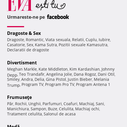
Urmareste-ne pe
Dragoste & Sex
Dragoste
Romantic
Viata sexuala
Relatii
Cuplu
Iubire
,
,
,
,
,
,
Casatorie
Sex
Kama Sutra
Pozitii sexuale Kamasutra
,
,
,
,
Declaratii de dragoste
Divertisment
Meghan Markle
Kate Middleton
Kim Kardashian
Johnny
,
,
,
Teo Trandafir
Angelina Jolie
Dana Rogoz
Dani Otil
Depp
,
,
,
,
,
Smiley
Andra
Delia
Gina Pistol
Justin Bieber
Melania
,
,
,
,
,
Program TV
Program Pro TV
Program Antena 1
Trump
,
,
,
Frumuseţe
Păr
Rochii
Unghii
Parfumuri
Coafuri
Machiaj
Sani
,
,
,
,
,
,
,
Manichiura
Sampon
Buze
Celulita
Machiaj ochi
,
,
,
,
,
Tratament celulita
Salonul de acasa
,
Modă