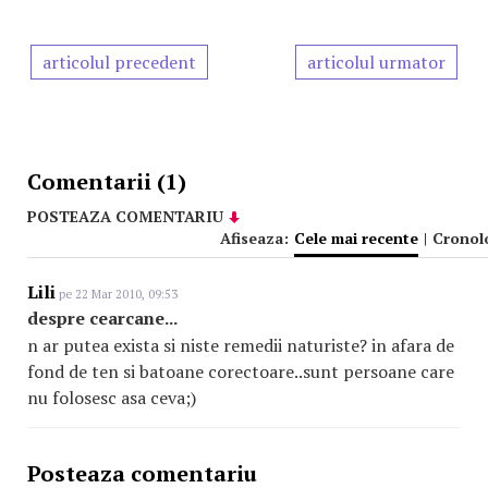
articolul precedent
articolul urmator
Comentarii (1)
POSTEAZA COMENTARIU
Afiseaza:
Cele mai recente
|
Cronol
Lili
pe 22 Mar 2010, 09:53
despre cearcane...
n ar putea exista si niste remedii naturiste? in afara de
fond de ten si batoane corectoare..sunt persoane care
nu folosesc asa ceva;)
Posteaza comentariu