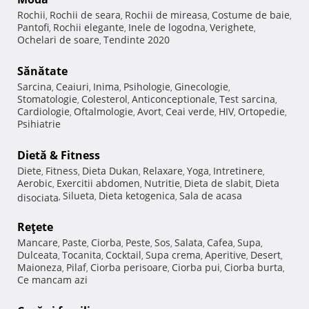
Rochii
Rochii de seara
Rochii de mireasa
Costume de baie
,
,
,
,
Pantofi
Rochii elegante
Inele de logodna
Verighete
,
,
,
,
Ochelari de soare
Tendinte 2020
,
Sănătate
Sarcina
Ceaiuri
Inima
Psihologie
Ginecologie
,
,
,
,
,
Stomatologie
Colesterol
Anticonceptionale
Test sarcina
,
,
,
,
Cardiologie
Oftalmologie
Avort
Ceai verde
HIV
Ortopedie
,
,
,
,
,
,
Psihiatrie
Dietă & Fitness
Diete
Fitness
Dieta Dukan
Relaxare
Yoga
Intretinere
,
,
,
,
,
,
Aerobic
Exercitii abdomen
Nutritie
Dieta de slabit
Dieta
,
,
,
,
Silueta
Dieta ketogenica
Sala de acasa
disociata
,
,
,
Reţete
Mancare
Paste
Ciorba
Peste
Sos
Salata
Cafea
Supa
,
,
,
,
,
,
,
,
Dulceata
Tocanita
Cocktail
Supa crema
Aperitive
Desert
,
,
,
,
,
,
Maioneza
Pilaf
Ciorba perisoare
Ciorba pui
Ciorba burta
,
,
,
,
,
Ce mancam azi