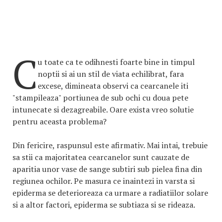
C
u toate ca te odihnesti foarte bine in timpul
noptii si ai un stil de viata echilibrat, fara
excese, dimineata observi ca cearcanele iti
"stampileaza" portiunea de sub ochi cu doua pete
intunecate si dezagreabile. Oare exista vreo solutie
pentru aceasta problema?
Din fericire, raspunsul este afirmativ. Mai intai, trebuie
sa stii ca majoritatea cearcanelor sunt cauzate de
aparitia unor vase de sange subtiri sub pielea fina din
regiunea ochilor. Pe masura ce inaintezi in varsta si
epiderma se deterioreaza ca urmare a radiatiilor solare
si a altor factori, epiderma se subtiaza si se rideaza.