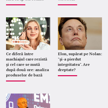
Ce diferă între
Elon, supărat pe Nolan:
machiajul care rezistă
"şi-a pierdut
și cel care se mută
integritatea". Are
după două ore: analiza
dreptate?
produselor de bază