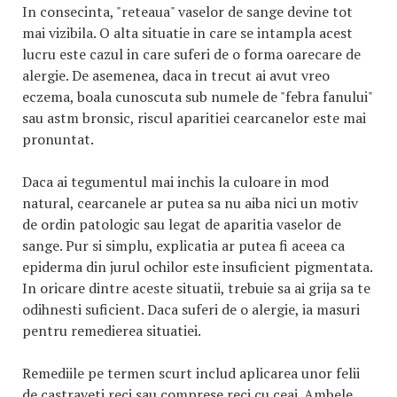
In consecinta, "reteaua" vaselor de sange devine tot
mai vizibila. O alta situatie in care se intampla acest
lucru este cazul in care suferi de o forma oarecare de
alergie. De asemenea, daca in trecut ai avut vreo
eczema, boala cunoscuta sub numele de "febra fanului"
sau astm bronsic, riscul aparitiei cearcanelor este mai
pronuntat.
Daca ai tegumentul mai inchis la culoare in mod
natural, cearcanele ar putea sa nu aiba nici un motiv
de ordin patologic sau legat de aparitia vaselor de
sange. Pur si simplu, explicatia ar putea fi aceea ca
epiderma din jurul ochilor este insuficient pigmentata.
In oricare dintre aceste situatii, trebuie sa ai grija sa te
odihnesti suficient. Daca suferi de o alergie, ia masuri
pentru remedierea situatiei.
Remediile pe termen scurt includ aplicarea unor felii
de castraveti reci sau comprese reci cu ceai. Ambele