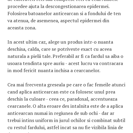
procedee ajuta la descongestionarea epidermei.
Folosirea batoanelor anticearcan si a fondului de ten
va atenua, de asemenea, aspectul epidermei din
aceasta zona.
In acest ultim caz, alege un produs intr-o nuanta
deschisa, calda, care se potriveste exact cu aceea
naturala a pielii tale. Preferabil ar fi ca fardul sa aiba o
usoara tendinta spre auriu - acest lucru va contracara
in mod fericit nuanta inchisa a cearcanelor.
Cea mai frecventa greseala pe care o fac femeile atunci
cand aplica anticearcan este ca folosesc unul prea
deschis la culoare - ceea ce, paradoxal, accentueaza
cearcanele. O alta eroare des intalnita este de a aplica
anticearcan numai in regiunea de sub ochi - dar ar
trebui intins uniform in jurul ochilor si combinat subtil
cu restul fardului, astfel incat sa nu fie vizibila linia de