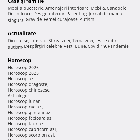
Casă şi familie
Mobila bucatarie
Amenajari interioare
Mobila
Canapele
,
,
,
,
Dormitoare
Design interior
Parenting
Jurnal de mama
,
,
,
Gravide
Femei curajoase
Autism
singura
,
,
,
Actualitate
Din culise
Interviu
Stirea zilei
Tema zilei
Iesirea din
,
,
,
,
Despărţiri celebre
Vesti Bune
Covid-19
Pandemie
autism
,
,
,
,
Horoscop
Horoscop 2026
,
Horoscop 2025
,
Horoscop azi
,
Horoscop dragoste
,
Horoscop chinezesc
,
Astrologie
,
Horoscop lunar
,
Horoscop rac azi
,
Horoscop gemeni azi
,
Horoscop fecioara azi
,
Horoscop taur azi
,
Horoscop capricorn azi
,
Horoscop scorpion azi
,