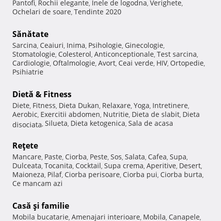
Pantofi
Rochii elegante
Inele de logodna
Verighete
,
,
,
,
Ochelari de soare
Tendinte 2020
,
Sănătate
Sarcina
Ceaiuri
Inima
Psihologie
Ginecologie
,
,
,
,
,
Stomatologie
Colesterol
Anticonceptionale
Test sarcina
,
,
,
,
Cardiologie
Oftalmologie
Avort
Ceai verde
HIV
Ortopedie
,
,
,
,
,
,
Psihiatrie
Dietă & Fitness
Diete
Fitness
Dieta Dukan
Relaxare
Yoga
Intretinere
,
,
,
,
,
,
Aerobic
Exercitii abdomen
Nutritie
Dieta de slabit
Dieta
,
,
,
,
Silueta
Dieta ketogenica
Sala de acasa
disociata
,
,
,
Reţete
Mancare
Paste
Ciorba
Peste
Sos
Salata
Cafea
Supa
,
,
,
,
,
,
,
,
Dulceata
Tocanita
Cocktail
Supa crema
Aperitive
Desert
,
,
,
,
,
,
Maioneza
Pilaf
Ciorba perisoare
Ciorba pui
Ciorba burta
,
,
,
,
,
Ce mancam azi
Casă şi familie
Mobila bucatarie
Amenajari interioare
Mobila
Canapele
,
,
,
,