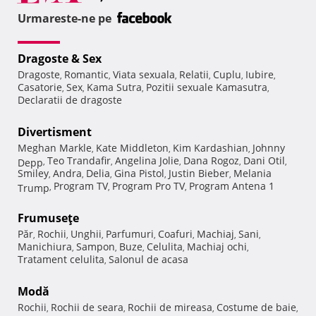
Urmareste-ne pe
Dragoste & Sex
Dragoste
Romantic
Viata sexuala
Relatii
Cuplu
Iubire
,
,
,
,
,
,
Casatorie
Sex
Kama Sutra
Pozitii sexuale Kamasutra
,
,
,
,
Declaratii de dragoste
Divertisment
Meghan Markle
Kate Middleton
Kim Kardashian
Johnny
,
,
,
Teo Trandafir
Angelina Jolie
Dana Rogoz
Dani Otil
Depp
,
,
,
,
,
Smiley
Andra
Delia
Gina Pistol
Justin Bieber
Melania
,
,
,
,
,
Program TV
Program Pro TV
Program Antena 1
Trump
,
,
,
Frumuseţe
Păr
Rochii
Unghii
Parfumuri
Coafuri
Machiaj
Sani
,
,
,
,
,
,
,
Manichiura
Sampon
Buze
Celulita
Machiaj ochi
,
,
,
,
,
Tratament celulita
Salonul de acasa
,
Modă
Rochii
Rochii de seara
Rochii de mireasa
Costume de baie
,
,
,
,