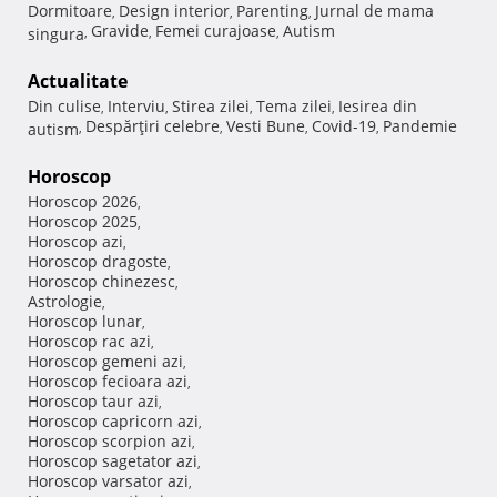
Dormitoare
Design interior
Parenting
Jurnal de mama
,
,
,
Gravide
Femei curajoase
Autism
singura
,
,
,
Actualitate
Din culise
Interviu
Stirea zilei
Tema zilei
Iesirea din
,
,
,
,
Despărţiri celebre
Vesti Bune
Covid-19
Pandemie
autism
,
,
,
,
Horoscop
Horoscop 2026
,
Horoscop 2025
,
Horoscop azi
,
Horoscop dragoste
,
Horoscop chinezesc
,
Astrologie
,
Horoscop lunar
,
Horoscop rac azi
,
Horoscop gemeni azi
,
Horoscop fecioara azi
,
Horoscop taur azi
,
Horoscop capricorn azi
,
Horoscop scorpion azi
,
Horoscop sagetator azi
,
Horoscop varsator azi
,