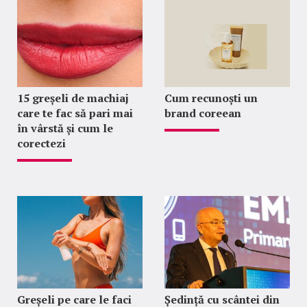
15 greșeli de machiaj
Cum recunoști un
care te fac să pari mai
brand coreean
în vârstă și cum le
corectezi
Greșeli pe care le faci
Ședință cu scântei din