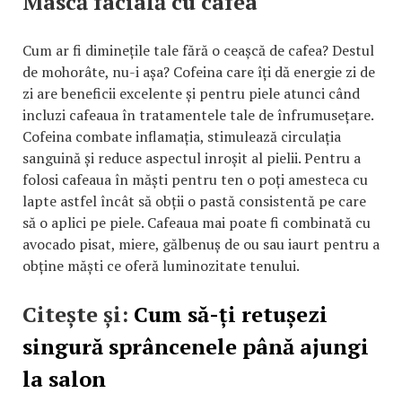
Mască facială cu cafea
Cum ar fi diminețile tale fără o ceașcă de cafea? Destul
de mohorâte, nu-i așa? Cofeina care îți dă energie zi de
zi are beneficii excelente și pentru piele atunci când
incluzi cafeaua în tratamentele tale de înfrumusețare.
Cofeina combate inflamația, stimulează circulația
sanguină și reduce aspectul inroșit al pielii. Pentru a
folosi cafeaua în măști pentru ten o poți amesteca cu
lapte astfel încât să obții o pastă consistentă pe care
să o aplici pe piele. Cafeaua mai poate fi combinată cu
avocado pisat, miere, gălbenuș de ou sau iaurt pentru a
obține măști ce oferă luminozitate tenului.
Citește și:
Cum să-ți retușezi
singură sprâncenele până ajungi
la salon