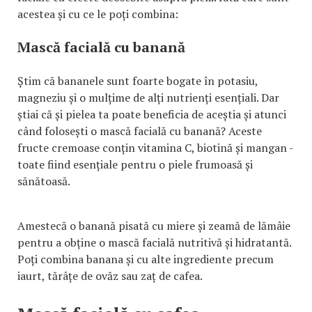
acestea și cu ce le poți combina:
Mască facială cu banană
Știm că bananele sunt foarte bogate în potasiu,
magneziu și o mulțime de alți nutrienți esențiali. Dar
știai că și pielea ta poate beneficia de aceștia și atunci
când folosești o mască facială cu banană? Aceste
fructe cremoase conțin vitamina C, biotină și mangan -
toate fiind esențiale pentru o piele frumoasă și
sănătoasă.
Amestecă o banană pisată cu miere și zeamă de lămâie
pentru a obține o mască facială nutritivă și hidratantă.
Poți combina banana și cu alte ingrediente precum
iaurt, tărâțe de ovăz sau zaț de cafea.