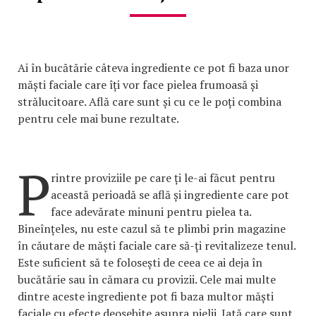
Ai în bucătărie câteva ingrediente ce pot fi baza unor
măști faciale care îți vor face pielea frumoasă și
strălucitoare. Află care sunt și cu ce le poți combina
pentru cele mai bune rezultate.
P
rintre proviziile pe care ți le-ai făcut pentru
această perioadă se află și ingrediente care pot
face adevărate minuni pentru pielea ta.
Bineînțeles, nu este cazul să te plimbi prin magazine
în căutare de măști faciale care să-ți revitalizeze tenul.
Este suficient să te folosești de ceea ce ai deja în
bucătărie sau în cămara cu provizii. Cele mai multe
dintre aceste ingrediente pot fi baza multor măști
faciale cu efecte deosebite asupra pielii. Iată care sunt