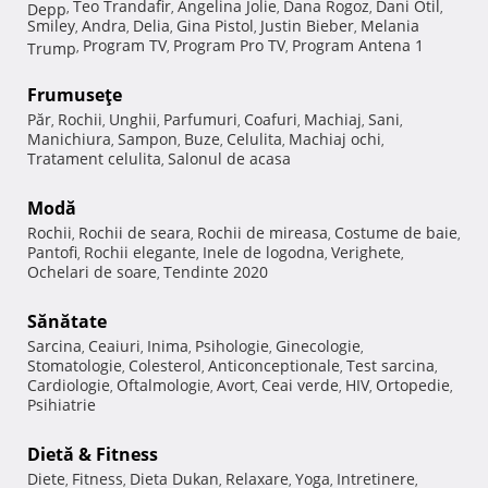
Teo Trandafir
Angelina Jolie
Dana Rogoz
Dani Otil
Depp
,
,
,
,
,
Smiley
Andra
Delia
Gina Pistol
Justin Bieber
Melania
,
,
,
,
,
Program TV
Program Pro TV
Program Antena 1
Trump
,
,
,
Frumuseţe
Păr
Rochii
Unghii
Parfumuri
Coafuri
Machiaj
Sani
,
,
,
,
,
,
,
Manichiura
Sampon
Buze
Celulita
Machiaj ochi
,
,
,
,
,
Tratament celulita
Salonul de acasa
,
Modă
Rochii
Rochii de seara
Rochii de mireasa
Costume de baie
,
,
,
,
Pantofi
Rochii elegante
Inele de logodna
Verighete
,
,
,
,
Ochelari de soare
Tendinte 2020
,
Sănătate
Sarcina
Ceaiuri
Inima
Psihologie
Ginecologie
,
,
,
,
,
Stomatologie
Colesterol
Anticonceptionale
Test sarcina
,
,
,
,
Cardiologie
Oftalmologie
Avort
Ceai verde
HIV
Ortopedie
,
,
,
,
,
,
Psihiatrie
Dietă & Fitness
Diete
Fitness
Dieta Dukan
Relaxare
Yoga
Intretinere
,
,
,
,
,
,