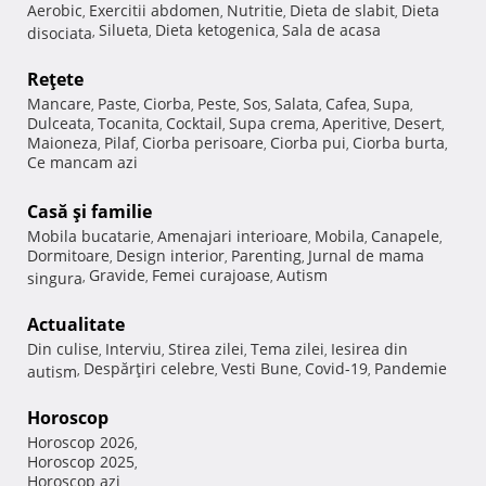
Aerobic
Exercitii abdomen
Nutritie
Dieta de slabit
Dieta
,
,
,
,
Silueta
Dieta ketogenica
Sala de acasa
disociata
,
,
,
Reţete
Mancare
Paste
Ciorba
Peste
Sos
Salata
Cafea
Supa
,
,
,
,
,
,
,
,
Dulceata
Tocanita
Cocktail
Supa crema
Aperitive
Desert
,
,
,
,
,
,
Maioneza
Pilaf
Ciorba perisoare
Ciorba pui
Ciorba burta
,
,
,
,
,
Ce mancam azi
Casă şi familie
Mobila bucatarie
Amenajari interioare
Mobila
Canapele
,
,
,
,
Dormitoare
Design interior
Parenting
Jurnal de mama
,
,
,
Gravide
Femei curajoase
Autism
singura
,
,
,
Actualitate
Din culise
Interviu
Stirea zilei
Tema zilei
Iesirea din
,
,
,
,
Despărţiri celebre
Vesti Bune
Covid-19
Pandemie
autism
,
,
,
,
Horoscop
Horoscop 2026
,
Horoscop 2025
,
Horoscop azi
,