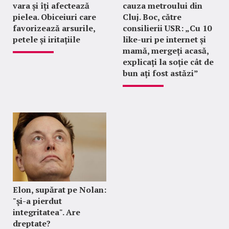
vara și îți afectează
cauza metroului din
pielea. Obiceiuri care
Cluj. Boc, către
favorizează arsurile,
consilierii USR: „Cu 10
petele și iritațiile
like-uri pe internet și
mamă, mergeți acasă,
explicați la soție cât de
bun ați fost astăzi”
Elon, supărat pe Nolan:
"şi-a pierdut
integritatea". Are
dreptate?