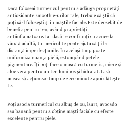
Dacă foloseai turmericul pentru a adăuga proprietăți
antioxidante smoothie-urilor tale, trebuie să știi că
poți să-l folosești și în măștile faciale. Este deosebit de
benefic pentru ten, având proprietăți
antiinflamatoare. Iar dacă te confrunți cu acnee la
vârstă adultă, turmericul te poate ajuta să ții la
distanță imperfecțiunile. În același timp poate
uniformiza nuanța pielii, estompând petele
pigmentare. Îți poți face o mască cu turmeric, miere și
aloe vera pentru un ten luminos și hidratat. Lasă
masca să acționeze timp de zece minute apoi clătește-
te.
Poți asocia turmericul cu albuș de ou, iaurt, avocado
sau banană pentru a obține măști faciale cu efecte
excelente pentru piele.