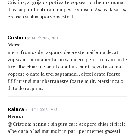
Cristina, ai grija ca poti sa te vopsesti cu henna numai
daca ai parul naturan, nu peste vopsea! Asa ca lasa-l sa
creasca si abia apoi vopseste-l!
Cristina
pe 14 Feb 2012, 20:06
Mersi
mersi frumos de raspuns, daca este mai buna decat
vopseaua permanenta am sa incerc pentru ca am niste
fire albe chiar in varful capului si sunt nevoita sa ma
vopsesc o data la trei saptamani , altfel arata foarte
f.f.f. urat si ma inbatraneste foarte mult. Mersi inca o
data de raspuns.
Raluca
pe 14 Feb 2012, 19:45
Henna
@Cristina: henna e singura care acopera chiar si firele
albe,daca o lasi mai mult in par ..pe internet gasesti