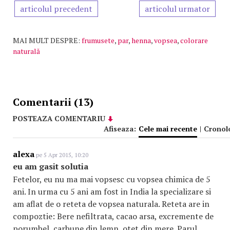
articolul precedent
articolul urmator
MAI MULT DESPRE:
frumusete
,
par
,
henna
,
vopsea
,
colorare
naturală
Comentarii (13)
POSTEAZA COMENTARIU
Afiseaza:
Cele mai recente
|
Cronol
alexa
pe 5 Apr 2015, 10:20
eu am gasit solutia
Fetelor, eu nu ma mai vopsesc cu vopsea chimica de 5
ani. In urma cu 5 ani am fost in India la specializare si
am aflat de o reteta de vopsea naturala. Reteta are in
compoztie: Bere nefiltrata, cacao arsa, excremente de
porumbel, carbune din lemn, otet din mere. Parul