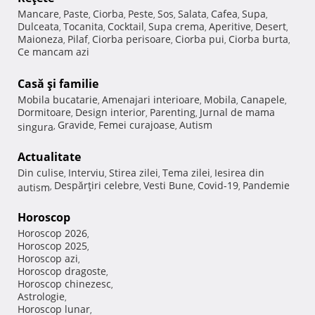
Mancare
Paste
Ciorba
Peste
Sos
Salata
Cafea
Supa
,
,
,
,
,
,
,
,
Dulceata
Tocanita
Cocktail
Supa crema
Aperitive
Desert
,
,
,
,
,
,
Maioneza
Pilaf
Ciorba perisoare
Ciorba pui
Ciorba burta
,
,
,
,
,
Ce mancam azi
Casă şi familie
Mobila bucatarie
Amenajari interioare
Mobila
Canapele
,
,
,
,
Dormitoare
Design interior
Parenting
Jurnal de mama
,
,
,
Gravide
Femei curajoase
Autism
singura
,
,
,
Actualitate
Din culise
Interviu
Stirea zilei
Tema zilei
Iesirea din
,
,
,
,
Despărţiri celebre
Vesti Bune
Covid-19
Pandemie
autism
,
,
,
,
Horoscop
Horoscop 2026
,
Horoscop 2025
,
Horoscop azi
,
Horoscop dragoste
,
Horoscop chinezesc
,
Astrologie
,
Horoscop lunar
,