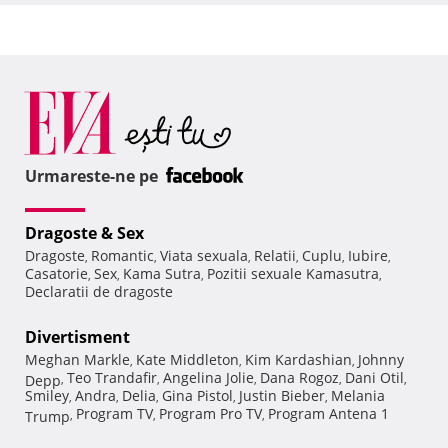
Urmareste-ne pe
Dragoste & Sex
Dragoste
Romantic
Viata sexuala
Relatii
Cuplu
Iubire
,
,
,
,
,
,
Casatorie
Sex
Kama Sutra
Pozitii sexuale Kamasutra
,
,
,
,
Declaratii de dragoste
Divertisment
Meghan Markle
Kate Middleton
Kim Kardashian
Johnny
,
,
,
Teo Trandafir
Angelina Jolie
Dana Rogoz
Dani Otil
Depp
,
,
,
,
,
Smiley
Andra
Delia
Gina Pistol
Justin Bieber
Melania
,
,
,
,
,
Program TV
Program Pro TV
Program Antena 1
Trump
,
,
,