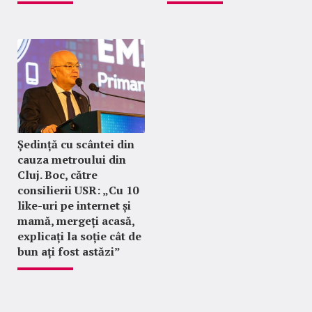
Ședință cu scântei din
cauza metroului din
Cluj. Boc, către
consilierii USR: „Cu 10
like-uri pe internet și
mamă, mergeți acasă,
explicați la soție cât de
bun ați fost astăzi”