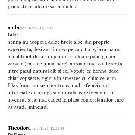
primeste o culoare saten inchis.
anda
pe 27 Nov 2013, 14:59
fake
henna nu acopera deloc firele albe. din proprie
experienta, desi am tinut-o pe cap 8 ore, la urma nu
am obtinut decat un par de o culoare palid galben
verzuie (ca si de fumatoare). aproape nici o diferenta
intre parul natural alb si cel 'vopsit' cu henna. daca
chiar vopseste, sigur e in amestec cu chimice. e un
fake: functioneaza pentru ca multe femei sunt
interesate de o vopsea naturala, care inca nu s-a
inventat :( nu mai cadeti in plasa comerciantilor care
va vand ...minciuni
Theodora
pe 11 Iun 2012, 22:44