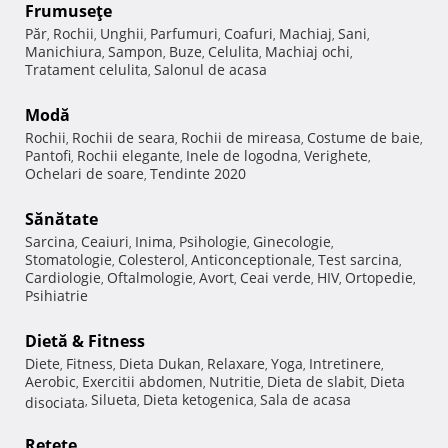
Frumuseţe
Păr
Rochii
Unghii
Parfumuri
Coafuri
Machiaj
Sani
,
,
,
,
,
,
,
Manichiura
Sampon
Buze
Celulita
Machiaj ochi
,
,
,
,
,
Tratament celulita
Salonul de acasa
,
Modă
Rochii
Rochii de seara
Rochii de mireasa
Costume de baie
,
,
,
,
Pantofi
Rochii elegante
Inele de logodna
Verighete
,
,
,
,
Ochelari de soare
Tendinte 2020
,
Sănătate
Sarcina
Ceaiuri
Inima
Psihologie
Ginecologie
,
,
,
,
,
Stomatologie
Colesterol
Anticonceptionale
Test sarcina
,
,
,
,
Cardiologie
Oftalmologie
Avort
Ceai verde
HIV
Ortopedie
,
,
,
,
,
,
Psihiatrie
Dietă & Fitness
Diete
Fitness
Dieta Dukan
Relaxare
Yoga
Intretinere
,
,
,
,
,
,
Aerobic
Exercitii abdomen
Nutritie
Dieta de slabit
Dieta
,
,
,
,
Silueta
Dieta ketogenica
Sala de acasa
disociata
,
,
,
Reţete