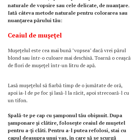
naturale de vopsire sau cele delicate, de nuanţare.
Iată câteva metode naturale pentru colorarea sau
nuanţarea părului tău:
Ceaiul de muşeţel
Muşeţelul este cea mai bună "vopsea" dacă vrei părul
blond sau într-o culoare mai deschisă. Toarnă o ceaşcă
de flori de muşeţel într-un litru de apă.
Lasă muşeţelul să fiarbă timp de o jumătate de oră,
apoi ia-l de pe foc şi lasă-l la răcit, apoi strecoară-l cu
un tifon.
Spală-te pe cap cu şamponul tău obişnuit. Dupa
şamponare şi clătire, foloseşte ceaiul de muşetel
pentru a-ţi clăti. Pentru a-l putea refolosi, stai cu
capul deasupra unui vas, în care să se scurgă