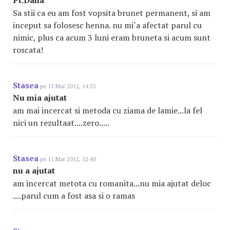
Pt.Dana
Sa stii ca eu am fost vopsita brunet permanent, si am
inceput sa folosesc henna. nu mi`a afectat parul cu
nimic, plus ca acum 3 luni eram bruneta si acum sunt
roscata!
Stasea
pe 15 Mar 2012, 14:55
Nu mia ajutat
am mai incercat si metoda cu ziama de lamie...la fel
nici un rezultaat....zero.....
Stasea
pe 11 Mar 2012, 12:40
nu a ajutat
am incercat metota cu romanita...nu mia ajutat deloc
....parul cum a fost asa si o ramas