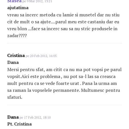
Stasea
pe 9 Mar 2012, 13:21
ajutatima
vreau sa incerc metoda cu lamie si musetel dar nu stiu
cit de mult o sa ajute....parul meu este castaniu dar eu
vreu blon ...face sa incerc sau sa nu stric produsele in
zadar????
Cristina
pe 20 Feb 2012, 16:05
Dana
Mersi pentru sfat, am citit ca nu ma pot vopsi pe parul
vopsit.Aici este problema , nu pot sa-l las sa creasca
mult pentru ca se vede foarte urat . Pana la urma am
sa raman la vopselele permanente. Multumesc pentru
sfaturi.
Dana
pe 17 Feb 2012, 18:10
Pt. Cristina