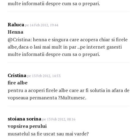
multe informatii despre cum sa o prepari.
Raluca
pe 14 Feb 2012, 19:44
Henna
@Cristina: henna e singura care acopera chiar si firele
albe,daca o lasi mai mult in par ..pe internet gasesti
multe informatii despre cum sa o prepari.
Cristina
pe 13 Feb 2012, 14:53
fire albe
pentru a acoperi firele albe care ar fi solutia in afara de
vopseaua permanenta ?Multumesc.
stoiana sorina
pe 13 Feb 2012, 08:16
vopsirea perului
musatelul sa fie uscat sau mai varde?