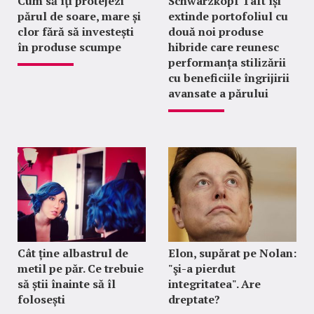
Cum să îți protejezi
Schwarzkopf Taft își
părul de soare, mare și
extinde portofoliul cu
clor fără să investești
două noi produse
în produse scumpe
hibride care reunesc
performanța stilizării
cu beneficiile îngrijirii
avansate a părului
Cât ține albastrul de
Elon, supărat pe Nolan:
metil pe păr. Ce trebuie
"şi-a pierdut
să știi înainte să îl
integritatea". Are
folosești
dreptate?