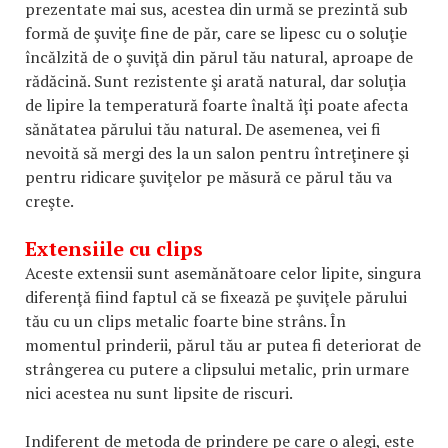
prezentate mai sus, acestea din urmă se prezintă sub
formă de şuviţe fine de păr, care se lipesc cu o soluţie
încălzită de o şuviţă din părul tău natural, aproape de
rădăcină. Sunt rezistente şi arată natural, dar soluţia
de lipire la temperatură foarte înaltă îţi poate afecta
sănătatea părului tău natural. De asemenea, vei fi
nevoită să mergi des la un salon pentru întreţinere şi
pentru ridicare şuviţelor pe măsură ce părul tău va
creşte.
Extensiile cu clips
Aceste extensii sunt asemănătoare celor lipite, singura
diferenţă fiind faptul că se fixează pe şuviţele părului
tău cu un clips metalic foarte bine strâns. În
momentul prinderii, părul tău ar putea fi deteriorat de
strângerea cu putere a clipsului metalic, prin urmare
nici acestea nu sunt lipsite de riscuri.
Indiferent de metoda de prindere pe care o alegi, este