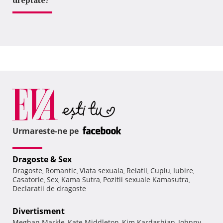
Urmareste-ne pe
Dragoste & Sex
Dragoste
Romantic
Viata sexuala
Relatii
Cuplu
Iubire
,
,
,
,
,
,
Casatorie
Sex
Kama Sutra
Pozitii sexuale Kamasutra
,
,
,
,
Declaratii de dragoste
Divertisment
Meghan Markle
Kate Middleton
Kim Kardashian
Johnny
,
,
,