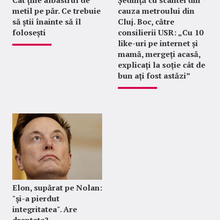
metil pe păr. Ce trebuie
cauza metroului din
să știi înainte să îl
Cluj. Boc, către
folosești
consilierii USR: „Cu 10
like-uri pe internet și
mamă, mergeți acasă,
explicați la soție cât de
bun ați fost astăzi”
Elon, supărat pe Nolan:
"şi-a pierdut
integritatea". Are
dreptate?