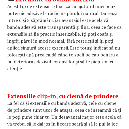
Acest tip de extensii se fixează cu ajutorul unei benzi
puternic adezive la rădăcina părului natural. Durează
între 6 şi 8 săptămâni, iar avantajul este acela că
banda adezivă este transparentă şi fină, ceea ce face ca
extensiile să fie practic insesizabile. Îţi poţi coafa şi
îngriji părul în mod normal, fără restricţii şi îţi poţi
aplica singură aceste extensii. Este totuşi indicat să nu
foloseşti apă prea caldă când te speli pe cap pentru a
nu deteriora adezivul extensiilor şi să te piepteni cu
atenţie.
Extensiile clip-in, cu clemă de prindere
La fel ca şi extensiile cu banda adezivă, cele cu cleme
de prindere sunt uşor de ataşat, ceea ce înseamnă că ţi
le poţi pune chiar tu. Un dezavantaj major este acela că
va trebui să le dai jos în fiecare seară şi să le pui la loc