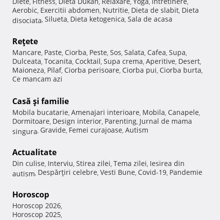
Diete
Fitness
Dieta Dukan
Relaxare
Yoga
Intretinere
,
,
,
,
,
,
Aerobic
Exercitii abdomen
Nutritie
Dieta de slabit
Dieta
,
,
,
,
Silueta
Dieta ketogenica
Sala de acasa
disociata
,
,
,
Reţete
Mancare
Paste
Ciorba
Peste
Sos
Salata
Cafea
Supa
,
,
,
,
,
,
,
,
Dulceata
Tocanita
Cocktail
Supa crema
Aperitive
Desert
,
,
,
,
,
,
Maioneza
Pilaf
Ciorba perisoare
Ciorba pui
Ciorba burta
,
,
,
,
,
Ce mancam azi
Casă şi familie
Mobila bucatarie
Amenajari interioare
Mobila
Canapele
,
,
,
,
Dormitoare
Design interior
Parenting
Jurnal de mama
,
,
,
Gravide
Femei curajoase
Autism
singura
,
,
,
Actualitate
Din culise
Interviu
Stirea zilei
Tema zilei
Iesirea din
,
,
,
,
Despărţiri celebre
Vesti Bune
Covid-19
Pandemie
autism
,
,
,
,
Horoscop
Horoscop 2026
,
Horoscop 2025
,