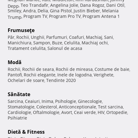
Teo Trandafir
Angelina Jolie
Dana Rogoz
Dani Otil
Depp
,
,
,
,
,
Smiley
Andra
Delia
Gina Pistol
Justin Bieber
Melania
,
,
,
,
,
Program TV
Program Pro TV
Program Antena 1
Trump
,
,
,
Frumuseţe
Păr
Rochii
Unghii
Parfumuri
Coafuri
Machiaj
Sani
,
,
,
,
,
,
,
Manichiura
Sampon
Buze
Celulita
Machiaj ochi
,
,
,
,
,
Tratament celulita
Salonul de acasa
,
Modă
Rochii
Rochii de seara
Rochii de mireasa
Costume de baie
,
,
,
,
Pantofi
Rochii elegante
Inele de logodna
Verighete
,
,
,
,
Ochelari de soare
Tendinte 2020
,
Sănătate
Sarcina
Ceaiuri
Inima
Psihologie
Ginecologie
,
,
,
,
,
Stomatologie
Colesterol
Anticonceptionale
Test sarcina
,
,
,
,
Cardiologie
Oftalmologie
Avort
Ceai verde
HIV
Ortopedie
,
,
,
,
,
,
Psihiatrie
Dietă & Fitness