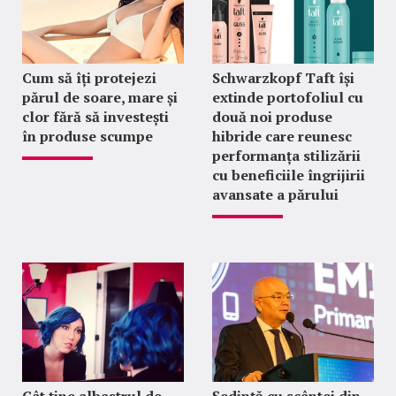
Cum să îți protejezi
Schwarzkopf Taft își
părul de soare, mare și
extinde portofoliul cu
clor fără să investești
două noi produse
în produse scumpe
hibride care reunesc
performanța stilizării
cu beneficiile îngrijirii
avansate a părului
Cât ține albastrul de
Ședință cu scântei din