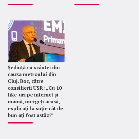
Ședință cu scântei din
cauza metroului din
Cluj. Boc, către
consilierii USR: „Cu 10
like-uri pe internet și
mamă, mergeți acasă,
explicați la soție cât de
bun ați fost astăzi”