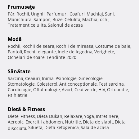
Frumuseţe
Păr
Rochii
Unghii
Parfumuri
Coafuri
Machiaj
Sani
,
,
,
,
,
,
,
Manichiura
Sampon
Buze
Celulita
Machiaj ochi
,
,
,
,
,
Tratament celulita
Salonul de acasa
,
Modă
Rochii
Rochii de seara
Rochii de mireasa
Costume de baie
,
,
,
,
Pantofi
Rochii elegante
Inele de logodna
Verighete
,
,
,
,
Ochelari de soare
Tendinte 2020
,
Sănătate
Sarcina
Ceaiuri
Inima
Psihologie
Ginecologie
,
,
,
,
,
Stomatologie
Colesterol
Anticonceptionale
Test sarcina
,
,
,
,
Cardiologie
Oftalmologie
Avort
Ceai verde
HIV
Ortopedie
,
,
,
,
,
,
Psihiatrie
Dietă & Fitness
Diete
Fitness
Dieta Dukan
Relaxare
Yoga
Intretinere
,
,
,
,
,
,
Aerobic
Exercitii abdomen
Nutritie
Dieta de slabit
Dieta
,
,
,
,
Silueta
Dieta ketogenica
Sala de acasa
disociata
,
,
,