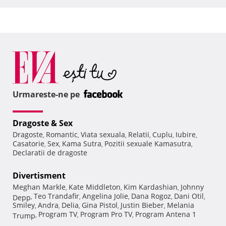
Urmareste-ne pe
Dragoste & Sex
Dragoste
Romantic
Viata sexuala
Relatii
Cuplu
Iubire
,
,
,
,
,
,
Casatorie
Sex
Kama Sutra
Pozitii sexuale Kamasutra
,
,
,
,
Declaratii de dragoste
Divertisment
Meghan Markle
Kate Middleton
Kim Kardashian
Johnny
,
,
,
Teo Trandafir
Angelina Jolie
Dana Rogoz
Dani Otil
Depp
,
,
,
,
,
Smiley
Andra
Delia
Gina Pistol
Justin Bieber
Melania
,
,
,
,
,
Program TV
Program Pro TV
Program Antena 1
Trump
,
,
,