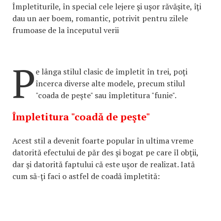
Împletiturile, în special cele lejere şi uşor răvăşite, îţi
dau un aer boem, romantic, potrivit pentru zilele
frumoase de la începutul verii
P
e lânga stilul clasic de împletit în trei, poţi
încerca diverse alte modele, precum stilul
"coada de peşte" sau împletitura "funie".
Împletitura "coadă de peşte"
Acest stil a devenit foarte popular în ultima vreme
datorită efectului de păr des şi bogat pe care îl obţii,
dar şi datorită faptului că este uşor de realizat. Iată
cum să-ţi faci o astfel de coadă împletită: