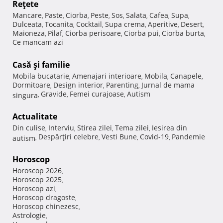
Reţete
Mancare
Paste
Ciorba
Peste
Sos
Salata
Cafea
Supa
,
,
,
,
,
,
,
,
Dulceata
Tocanita
Cocktail
Supa crema
Aperitive
Desert
,
,
,
,
,
,
Maioneza
Pilaf
Ciorba perisoare
Ciorba pui
Ciorba burta
,
,
,
,
,
Ce mancam azi
Casă şi familie
Mobila bucatarie
Amenajari interioare
Mobila
Canapele
,
,
,
,
Dormitoare
Design interior
Parenting
Jurnal de mama
,
,
,
Gravide
Femei curajoase
Autism
singura
,
,
,
Actualitate
Din culise
Interviu
Stirea zilei
Tema zilei
Iesirea din
,
,
,
,
Despărţiri celebre
Vesti Bune
Covid-19
Pandemie
autism
,
,
,
,
Horoscop
Horoscop 2026
,
Horoscop 2025
,
Horoscop azi
,
Horoscop dragoste
,
Horoscop chinezesc
,
Astrologie
,