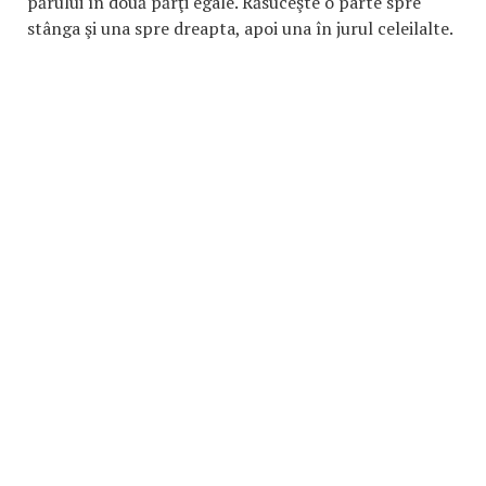
părului în două părţi egale. Răsuceşte o parte spre
stânga şi una spre dreapta, apoi una în jurul celeilalte.