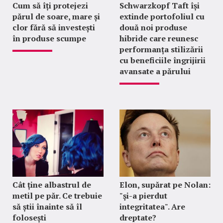
Cum să îți protejezi
Schwarzkopf Taft își
părul de soare, mare și
extinde portofoliul cu
clor fără să investești
două noi produse
în produse scumpe
hibride care reunesc
performanța stilizării
cu beneficiile îngrijirii
avansate a părului
Cât ține albastrul de
Elon, supărat pe Nolan:
metil pe păr. Ce trebuie
"şi-a pierdut
să știi înainte să îl
integritatea". Are
folosești
dreptate?