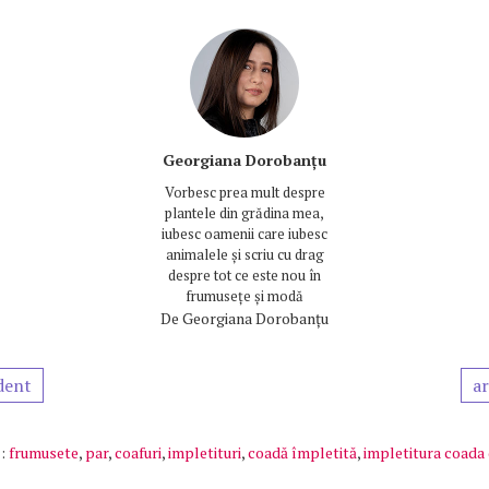
Georgiana Dorobanțu
Vorbesc prea mult despre
plantele din grădina mea,
iubesc oamenii care iubesc
animalele și scriu cu drag
despre tot ce este nou în
frumusețe și modă
De
Georgiana Dorobanțu
dent
ar
:
frumusete
,
par
,
coafuri
,
impletituri
,
coadă împletită
,
impletitura coada