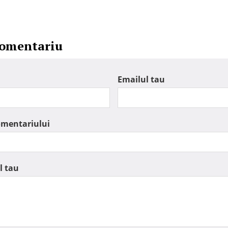
comentariu
Emailul tau
omentariului
l tau