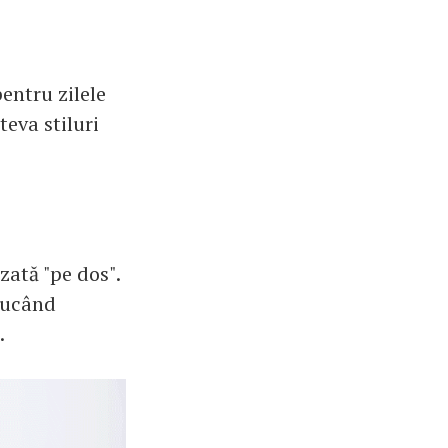
entru zilele
teva stiluri
izată "pe dos".
aducând
.