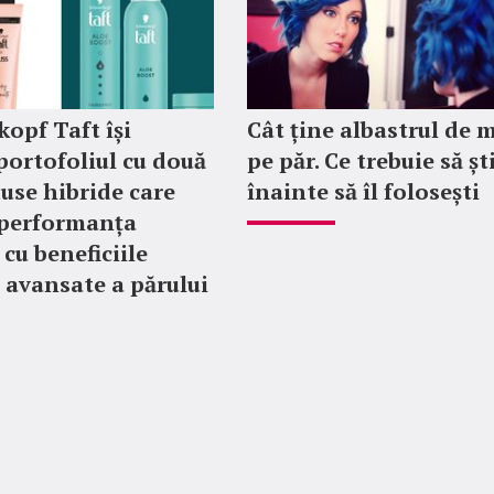
opf Taft își
Cât ține albastrul de m
portofoliul cu două
pe păr. Ce trebuie să șt
use hibride care
înainte să îl folosești
 performanța
i cu beneficiile
i avansate a părului