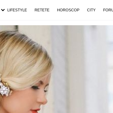
rebui să mergi
și 60 de ani. De ce te trezești mai des
pe măsură ce înaintezi în vârstă
LIFESTYLE
RETETE
HOROSCOP
CITY
FOR