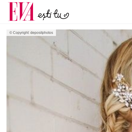
menopauză și când ar t
Carieră
la medic
Actualitate
© Copyright: depositphotos